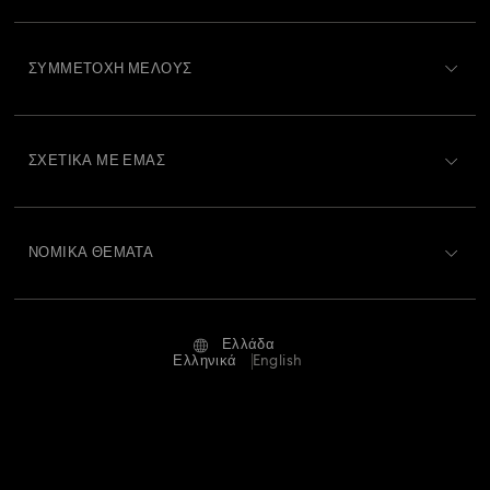
Περιγραφή Εξυπηρέτησης Πελατών
ΣΥΜΜΕΤΟΧΉ ΜΈΛΟΥΣ
Κατάσταση παραγγελίας
Εγγραφή
Υπόλοιπο Δωροκάρτας
ΣΧΕΤΙΚΆ ΜΕ ΕΜΆΣ
Swarovski Club
Αποστολή
Σχετικά με τη Swarovski
Swarovski Crystal Society (SCS)
Επιστροφές και Αλλαγές
ΝΟΜΙΚΆ ΘΈΜΑΤΑ
Θέσεις εργασίας και σταδιοδρομία
Κατάσταση επισκευής
Όροι Χρήσης
Alumni Community
Ελλάδα
Επικοινωνία
Όροι και προϋποθέσεις
Ελληνικά
English
Για Επαγγελματίες
Οδηγός μεγεθών
Πολιτική Απορρήτου
Χάρτης ιστότοπου
Αναζήτηση καταστημάτων
Στοιχεία έκδοσης
Swarovski Created Diamonds