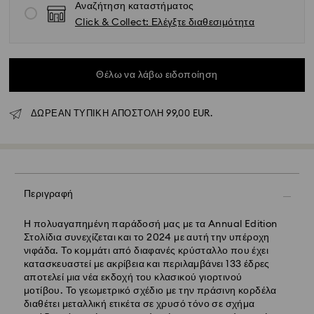
Αναζήτηση καταστήματος
Click & Collect: Ελέγξτε διαθεσιμότητα
Θέλω να λάβω ειδοποίηση
ΔΩΡΕΑΝ ΤΥΠΙΚΗ ΑΠΟΣΤΟΛΗ 99,00 EUR.
Κανονική αποστολή - GLS
Οι παραγγελίες που υποβάλλονται από Δευτέρα έως
Περιγραφή
Παρασκευή έως τις 10:00 CET θα διεκπεραιώνονται και
θα αποστέλλονται την ίδια εργάσιμη ημέρα.
Η πολυαγαπημένη παράδοσή μας με τα Annual Edition
Εκτιμώμενος χρόνος παράδοσης : 5 εργάσιμες ημέρες
Στολίδια συνεχίζεται και το 2024 με αυτή την υπέροχη
για την ηπειρωτική Ελλάδα μετά την επεξεργασία και
νιφάδα. Το κομμάτι από διαφανές κρύσταλλο που έχει
αποστολή (6-7 ημέρες για τα νησιά)
κατασκευαστεί με ακρίβεια και περιλαμβάνει 133 έδρες
Κόστος κανονικής αποστολής: EUR 6,95
αποτελεί μια νέα εκδοχή του κλασικού γιορτινού
Δωρεάν κανονική αποστολή για παραγγελίες άνω των:
μοτίβου. Το γεωμετρικό σχέδιο με την πράσινη κορδέλα
EUR 99
διαθέτει μεταλλική ετικέτα σε χρυσό τόνο σε σχήμα