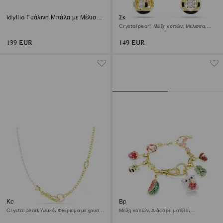
Idyllia Γυάλινη Μπάλα με Μέλισσα
Σκουλαρίκια-σταγόνα Idyllia
και Λουλούδια
Crystal pearl, Μείξη κοπών, Μέλισσα,
Πολύχρωμα, Φινίρισμα με χρυσό 18
καρατίων
139 EUR
149 EUR
Κολιέ Idyllia
Βραχιόλι Idyllia
Crystal pearl, Λευκό, Φινίρισμα με χρυσό
Μείξη κοπών, Διάφορα μοτίβα,
18 καρατίων
Πολύχρωμο, Φινίρισμα με χρυσό 18
καρατίων