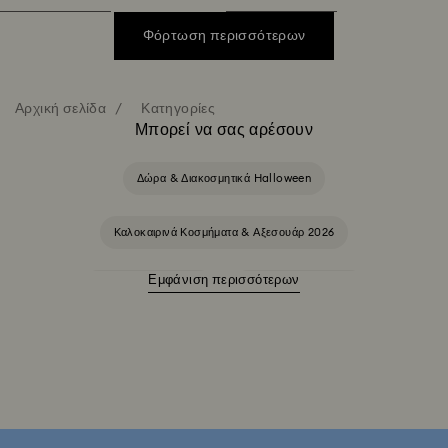
Φόρτωση περισσότερων
Αρχική σελίδα
Κατηγορίες
Μπορεί να σας αρέσουν
Δώρα & Διακοσμητικά Halloween
Καλοκαιρινά Κοσμήματα & Αξεσουάρ 2026
Εμφάνιση περισσότερων
Sublima Collection
Swarovski Classica
Symbolica Collection
Αγγελική συλλογή Una
Αξεσουάρ & φιγούρες του Cheshire Cat