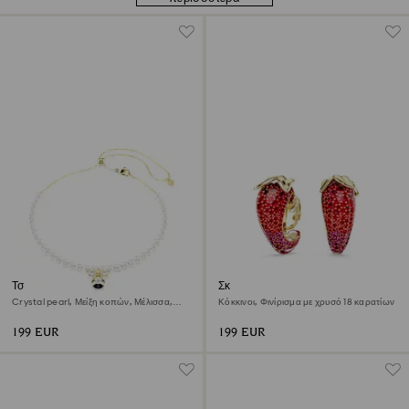
Τσόκερ Idyllia
Σκουλαρίκια με κλιπ Idyllia
Crystal pearl, Μείξη κοπών, Μέλισσα,
Κόκκινοι, Φινίρισμα με χρυσό 18 καρατίων
Λευκό, Φινίρισμα με χρυσό 18 καρατίων
199 EUR
199 EUR