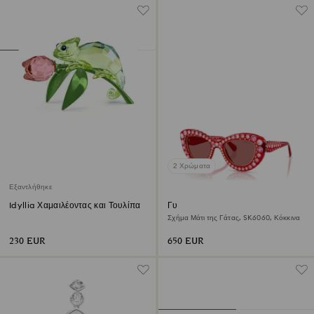
2 Χρώματα
Εξαντλήθηκε
Idyllia Χαμαιλέοντας και Τουλίπα
Γυαλιά ηλίου
Σχήμα Μάτι της Γάτας, SK6060, Κόκκινα
230 EUR
650 EUR