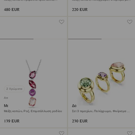
Πολύχρωμο, Φινίρισμα με χρυσό 18
χρυσό 18 καρατίων
καρατίων
480 EUR
220 EUR
2 Χρώματα
Αποκλειστικά προϊόντα online
Μενταγιόν Gema
Δαχτυλίδι με σχέδιο Gema
Μείξη κοπών, Ροζ, Επιμετάλλωση ροδίου
Σετ 3 τεμαχίων, Πολύχρωμο, Φινίρισμα με
χρυσό 18 καρατίων
139 EUR
230 EUR