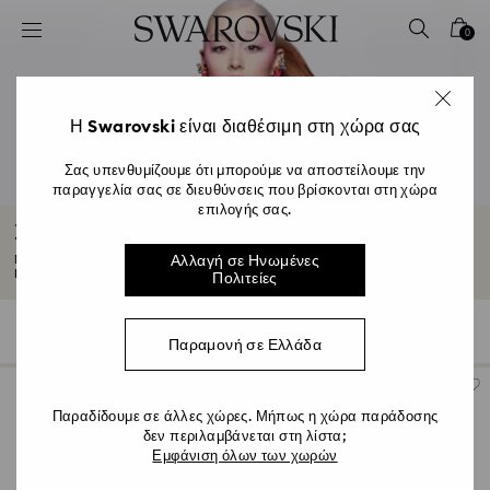
Accesskeys list
0
0 - Επικεφαλίδα
1 - Βασικό περιεχόμενο
2 - Υποσέλιδο
Η Swarovski είναι διαθέσιμη στη χώρα σας
3 - Φίλτρο
Σας υπενθυμίζουμε ότι μπορούμε να αποστείλουμε την
παραγγελία σας σε διευθύνσεις που βρίσκονται στη χώρα
4 - Αποτελέσματα αναζήτησης
επιλογής σας.
Συλλογή Άνοιξη/Καλοκαίρι 2026
Νιώστε την απόλυτη γλυκιά ενέργεια της γεμάτης χαρά συλλογής μας Άνοιξη/
Αλλαγή σε Ηνωμένες
Καλοκαίρι...
Διαβάστε περισσότερα
Πολιτείες
127 Results
Φίλτρα
Ταξινόμηση κατά
Φίλτρα
Ταξινόμηση
Παραμονή σε Ελλάδα
κατά
Παραδίδουμε σε άλλες χώρες. Μήπως η χώρα παράδοσης
δεν περιλαμβάνεται στη λίστα;
Εμφάνιση όλων των χωρών