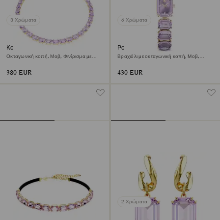
3 Χρώματα
6 Χρώματα
Κολιέ Millenia
Ρολόι
Οκταγωνική κοπή, Μοβ, Φινίρισμα με
Βραχιόλι με οκταγωνική κοπή, Μοβ,
χρυσό 18 καρατίων
Φινίρισμα σε χρυσό σαμπανί τόνο
380 EUR
430 EUR
2 Χρώματα