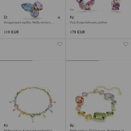
Αποκλειστικά προϊόντα online
Σετ σκουλαρίκια-χειροπέδα Gema
Κρίκοι Gema
Ασυμμετρικό σχέδιο, Μείξη κοπών,
Ροζ, Επιμετάλλωση ροδίου
Πολύχρωμο, Φινίρισμα με χρυσό 18
καρατίων
119 EUR
179 EUR
Κολιέ Gema
Βραχιόλι Gema
Μείξη κοπών, Κρεμαστά κρύσταλλα,
Μείξη κοπών, Πολύχρωμο, Φινίρισμα με