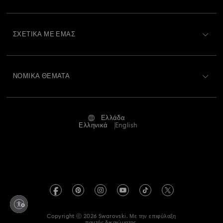
Εγγραφή
Συλλογή Holiday Cheers
Συλλογή Holiday Magic
Υπόλοιπο Δωροκάρτας
ΣΧΕΤΙΚΆ ΜΕ ΕΜΆΣ
Swarovski Club
Συλλογή Hyperbola
Συλλογή Idyllia Lilia
Αποστολή
Σχετικά με τη Swarovski
Swarovski Crystal Society (SCS)
Επιστροφές και Αλλαγές
Συλλογή Lucent
Συλλογή Luna
Συλλογή Matrix
ΝΟΜΙΚΆ ΘΈΜΑΤΑ
Θέσεις εργασίας και σταδιοδρομία
Κατάσταση επισκευής
Συλλογή Matrix Tennis
Συλλογή Matrix Vittore
Όροι Χρήσης
Alumni Community
Ελλάδα
Επικοινωνία
Όροι και προϋποθέσεις
Ελληνικά
English
Συλλογή Mesmera
Συλλογή Millenia
Για Επαγγελματίες
Οδηγός μεγεθών
Πολιτική Απορρήτου
Συλλογή Numina
Συλλογή Orbita
Συλλογή Signum
Χάρτης ιστότοπου
Αναζήτηση καταστημάτων
Στοιχεία έκδοσης
Swarovski Created Diamonds
Συλλογή Stilla
Συλλογή Una
Πληροφορίες για τον κανονισμό REACH
Kristallwelten
Συλλογή κοσμημάτων και φιγούρων Minions
Copyright ⓒ 2026 Swarovski. Με την επιφύλαξη
Accessibility statement
παντός δικαιώματος.