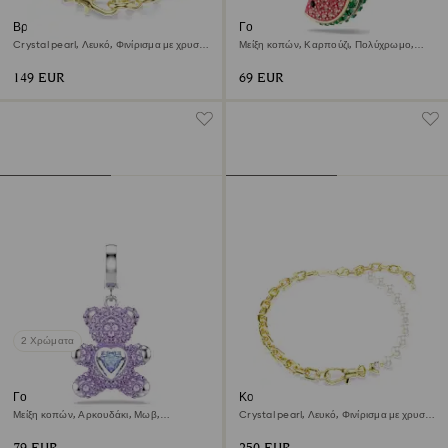
Βραχιόλι Idyllia
Γούρι Idyllia
Crystal pearl, Λευκό, Φινίρισμα με χρυσό
Μείξη κοπών, Καρπούζι, Πολύχρωμο,
18 καρατίων
Φινίρισμα με χρυσό 18 καρατίων
149 EUR
69 EUR
2 Χρώματα
Γούρι Idyllia
Κολιέ Idyllia
Μείξη κοπών, Αρκουδάκι, Μωβ,
Crystal pearl, Λευκό, Φινίρισμα με χρυσό
Επιμετάλλωση ροδίου
18 καρατίων