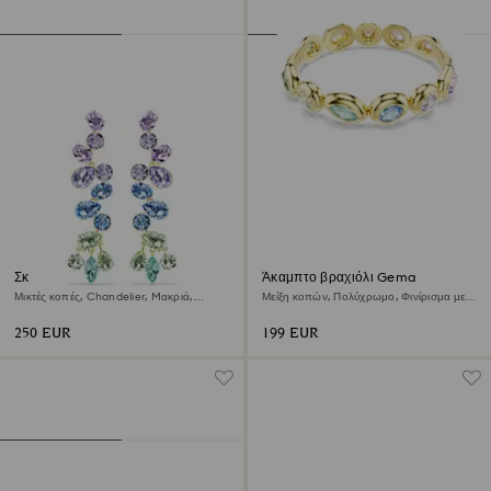
Σκουλαρίκια-σταγόνα Gema
Άκαμπτο βραχιόλι Gema
Μικτές κοπές, Chandelier, Mακριά,
Μείξη κοπών, Πολύχρωμο, Φινίρισμα με
Πολύχρωμα, Φινίρισμα με χρυσό 18
χρυσό 18 καρατίων
καρατίων
250 EUR
199 EUR