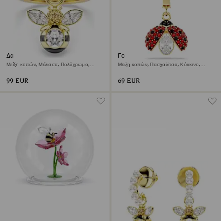
Δαχτυλίδι με σχέδιο Idyllia
Γούρι Idyllia
Μείξη κοπών, Μέλισσα, Πολύχρωμο,
Μείξη κοπών, Πασχαλίτσα, Κόκκινο,
Φινίρισμα με χρυσό 18 καρατίων
Φινίρισμα με χρυσό 18 καρατίων
99 EUR
69 EUR