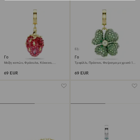
Εξαντλήθηκε
Γούρι Idyllia
Γούρι Idyllia
Μείξη κοπών, Φράουλα, Κόκκινο,
Τριφύλλι, Πράσινο, Φινίρισμα με χρυσό 18
Φινίρισμα με χρυσό 18 καρατίων
καρατίων
69 EUR
69 EUR