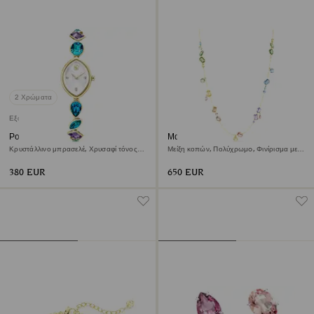
2 Χρώματα
Εξαντλήθηκε
Ρολόι Gema
Μακρύ κολιέ Gema
Κρυστάλλινο μπρασελέ, Χρυσαφί τόνος,
Μείξη κοπών, Πολύχρωμo, Φινίρισμα με
Φινίρισμα σε χρυσό τόνο
χρυσό 18 καρατίων
380 EUR
650 EUR