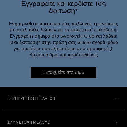
Δώρα για 20ή επέτειο γάμου
Εγγραφείτε και κερδίστε 10%
έκπτωση*
Ετήσιες εκδόσεις & γιορτινά στολίδια
Η συλλογή Vienna
Ενημερωθείτε άμεσα για νέες συλλογές, εμπνεύσεις
για στυλ, ιδέες δώρων και αποκλειστική πρόσβαση.
Κάψουλα συλλογή Ariana Grande x Swarovski
Εγγραφείτε σήμερα στο Swarovski Club και λάβετε
10% έκπτωση* στην πρώτη σας online αγορά (μόνο
Κλασική Συλλογή της Disney
Κολεξιόν Swan
για προϊόντα που εξαιρούνται από προσφορές).
*Ισχύουν όροι και προϋποθέσεις
Σειρά Idyllia
Σειρά Imber
Ενταχθείτε στο club
Συλλογή Alice in Wonderland
Συλλογή Chroma
Συλλογή Constella
Συλλογή Curiosa
ΕΞΥΠΗΡΈΤΗΣΗ ΠΕΛΑΤΏΝ
Συλλογή Dextera
Συλλογή Dulcis
Συλλογή Florere
Περιγραφή Εξυπηρέτησης Πελατών
ΣΥΜΜΕΤΟΧΉ ΜΈΛΟΥΣ
Συλλογή Gema
Συλλογή Harmonia
Κατάσταση παραγγελίας