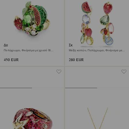
Δαχτυλίδι με σχέδιο Idyllia
Σκουλαρίκια με κλιπ Idyllia
Πολύχρωμο, Φινίρισμα με χρυσό 18
Μείξη κοπών, Πολύχρωμα, Φινίρισμα με
καρατίων
χρυσό 18 καρατίων
450 EUR
280 EUR