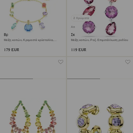
2 Χρώματα
Αποκλειστικά προϊόντα online
Βραχιόλι Gema
Σκουλαρίκια-σταγόνα Gema
Μείξη κοπών, Κρεμαστά κρύσταλλα,
Μείξη κοπών, Ροζ, Επιμετάλλωση ροδίου
Πολύχρωμο, Φινίρισμα με χρυσό 18
καρατίων
179 EUR
119 EUR