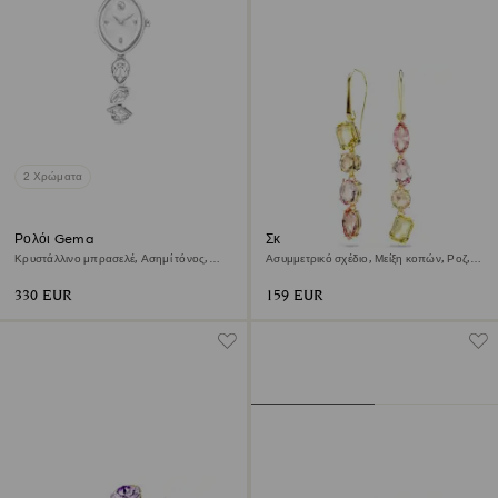
2 Χρώματα
Ρολόι Gema
Σκουλαρίκια-σταγόνα Gema
Κρυστάλλινο μπρασελέ, Ασημί τόνος,
Ασυμμετρικό σχέδιο, Μείξη κοπών, Ροζ,
Ανοξείδωτο ατσάλι
Φινίρισμα με χρυσό 18 καρατίων
330 EUR
159 EUR