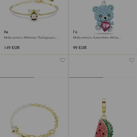
Άκαμπτο βραχιόλι Idyllia
Γούρι Idyllia
Μείξη κοπών, Μέλισσα, Πολύχρωμο,
Μείξη κοπών, Αρκουδάκι, Μπλε,
Φινίρισμα με χρυσό 18 καρατίων
Επιμετάλλωση ροδίου
149 EUR
99 EUR