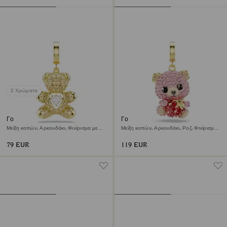
2 Χρώματα
Γούρι Idyllia
Γούρι Idyllia
Μείξη κοπών, Αρκουδάκι, Φινίρισμα με
Μείξη κοπών, Αρκουδάκι, Ροζ, Φινίρισμα
χρυσό 18 καρατίων
με χρυσό 18 καρατίων
79 EUR
119 EUR