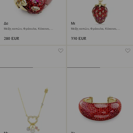
Δαχτυλίδι με σχέδιο Idyllia
Μενταγιόν Idyllia
Μείξη κοπών, Φράουλα, Κόκκινο,
Μείξη κοπών, Φράουλα, Κόκκινο,
Φινίρισμα με χρυσό 18 καρατίων
Φινίρισμα με χρυσό 18 καρατίων
280 EUR
330 EUR