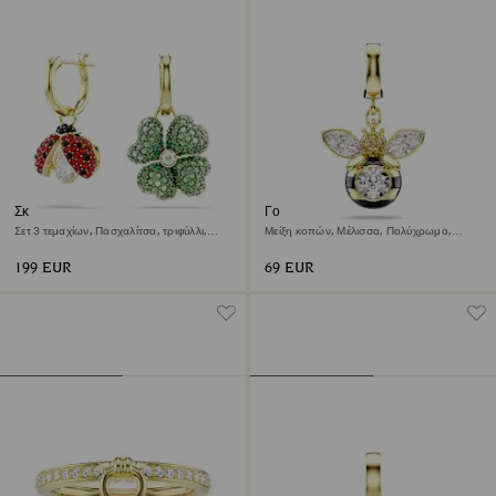
Σκουλαρίκια-σταγόνα Idyllia
Γούρι Idyllia
Σετ 3 τεμαχίων, Πασχαλίτσα, τριφύλλι,
Μείξη κοπών, Μέλισσα, Πολύχρωμο,
φράουλα, Πολύχρωμα, Φινίρισμα με
Φινίρισμα με χρυσό 18 καρατίων
χρυσό 18 καρατίων
199 EUR
69 EUR