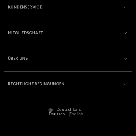
KUNDENSERVICE
Übersicht zum Kundenservice
MITGLIEDSCHAFT
Auftragsstatus
Registrieren
Geschenkkarten-Guthaben
ÜBER UNS
Swarovski Club
Versand
Über Swarovski
Swarovski Crystal Society (SCS)
Retouren und Umtausch
RECHTLICHE BEDINGUNGEN
Stellen & Karriere
Reparaturstatus
Nutzungsbedingungen
Alumni Community
Deutschland
Kontakt
AGB
Deutsch
English
Für Geschäftskunden
Größe berechnen
Datenschutz
Sitemap