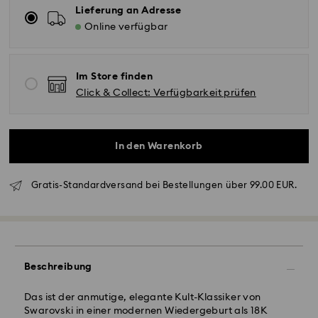
Lieferung an Adresse
Online verfügbar
Im Store finden
Click & Collect: Verfügbarkeit prüfen
In den Warenkorb
Gratis-Standardversand bei Bestellungen über 99.00 EUR.
Standardversand - GLS
Bestellungen, die montags bis freitags bis spätestens
10:00 Uhr MEZ eingehen, werden am gleichen
Werktag bearbeitet und versendet.
Beschreibung
Lieferzeit bei Standardversand: 1-2 Werktag nach
Bearbeitung und Versand
Das ist der anmutige, elegante Kult-Klassiker von
Standard Versandkosten: EUR 6.95
Swarovski in einer modernen Wiedergeburt als 18K