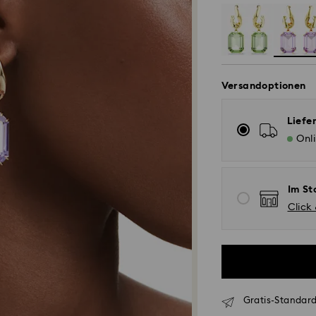
Versandoptionen
Liefe
Onl
Im St
Click
Gratis-Standard