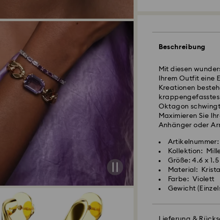
Standardversand -
Beschreibung
Bestellungen, die 
Mit diesen wunders
eingehen, werden 
Ihrem Outfit eine 
Lieferzeit bei St
Kreationen besteh
Versand
krappengefasstes 
Standard Versand
Oktagon schwingt. 
Kostenloser Stand
Maximieren Sie Ih
Anhänger oder A
Swarovski Kristall
Postfächer, APO- 
Artikelnummer
Achtsamkeit erfor
Bis zum Eingang d
Kollektion: Mill
behandeln ist. Um 
von Swarovski.
Größe: 4.6 x 1.
beachten Sie bitte
Material: Krist
Farbe: Violett
Schmuck & Uhren:
Für Crystal Myriad
Gewicht (Einzel
Bewahren Sie Ihre
Sie bitte, dass es
weichen Samtbeute
verschickt wird un
Gelegentliches Po
ursprünglichen Gl
Lieferung & Rück