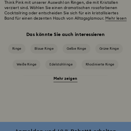
Think Pink mit unserer Auswahl an Ringen, die mit Kristallen
verziert sind. Wählen Sie einen dramatischen rosafarbenen
Cocktailring oder entscheiden Sie sich für ein kristallisiertes
Band für einen dezenten Hauch von Alltagsglamour.
Mehr lesen
Das könnte Sie auch interessieren
Ringe
Blaue Ringe
Gelbe Ringe
Grüne Ringe
Weiße Ringe
Edelstahlringe
Rhodinierte Ringe
Mehr zeigen
Ringe im Metallmix
Ringe mit Kristallperlen
Roségold glänzende Ringe
Vergoldete Ringe
Versilberte Ringe
Zirkonia-Ringe