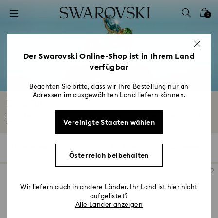
Liste Tastaturkürzel
0
0 - Header
1 - Hauptinhalt
2 - Footer
Der Swarovski Online-Shop ist in Ihrem Land
verfügbar
3 - Filter
4 - Suchergebnisse
Beachten Sie bitte, dass wir Ihre Bestellung nur an
Adressen im ausgewählten Land liefern können.
Rosa Ringe
Entdecken Sie die Eleganz unserer rosa Ringe, die für zusätzlichen Glamour
Vereinigte Staaten wählen
mit...
Mehr lesen
3 Ergebnisse
Filter
Sortieren
Filter
Sortieren
Österreich beibehalten
Wir liefern auch in andere Länder. Ihr Land ist hier nicht
aufgelistet?
Alle Länder anzeigen