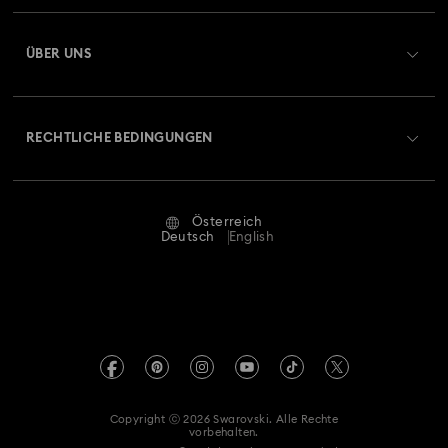
Registrieren
Geschenkkarten-Guthaben
ÜBER UNS
Swarovski Club
Versand
Über Swarovski
Swarovski Crystal Society (SCS)
Retouren und Umtausch
RECHTLICHE BEDINGUNGEN
Stellen & Karriere
Reparaturstatus
Nutzungsbedingungen
Alumni Community
Österreich
Kontakt
AGB
Deutsch
English
Für Geschäftskunden
Größe berechnen
Datenschutz
Sitemap
Store-Finder
Impressum
Swarovski Created Diamonds
Termin buchen
REACH-Informationen
Kristallwelten
Copyright ⓒ 2026 Swarovski. Alle Rechte
Erklärung zur Barrierefreiheit
vorbehalten.
Code of Conduct & Policies