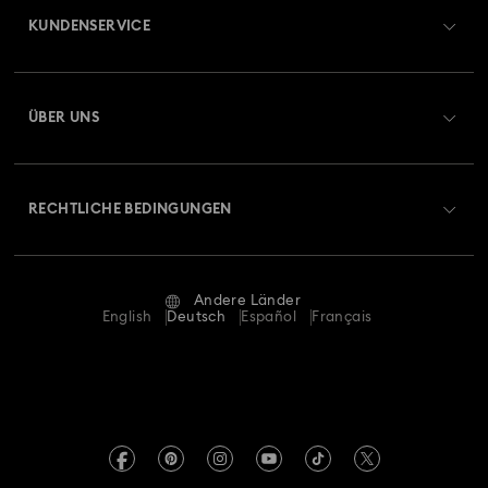
KUNDENSERVICE
Übersicht zum Kundenservice
ÜBER UNS
Geschenkkarten-Guthaben
Über Swarovski
Reparaturstatus
RECHTLICHE BEDINGUNGEN
Stellen & Karriere
Kontakt
Nutzungsbedingungen
Alumni Community
Größe berechnen
Andere Länder
AGB
English
Deutsch
Español
Français
Für Geschäftskunden
Store-Finder
Datenschutz
Sitemap
Impressum
Swarovski Created Diamonds
REACH-Informationen