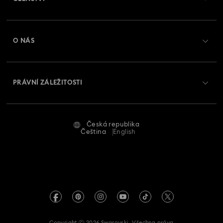
Stav objednávky
Registrovat
Zůstatek na dárkové kartě
O NÁS
Swarovski Club
Zasílání
O Swarovski
Swarovski Crystal Society (SCS)
Vrácení a výměna
PRÁVNÍ ZÁLEŽITOSTI
Zaměstnání a kariéra
Stav opravy
Podmínky použití
Alumni Community
Česká republika
Kontaktujte nás
Smluvní podmínky
Čeština
English
Pro profesionály
Průvodce velikostmi
Zásady ochrany osobních údajů
Mapa stránek
Vyhledávač prodejen
Tiráž
Swarovski Created Diamonds
Informace REACH
Kristallwelten
Copyright ⓒ 2026 Swarovski. Všechna práva