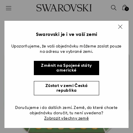
Seznam přístupových kódů
0
0 – Záhlaví
1 – Hlavní obsah
2 – Zápatí
Swarovski je i ve vaší zemi
Upozorňujeme, že vaši objednávku můžeme zaslat pouze
na adresu ve vybrané zemi.
Změnit na Spojené státy
americké
Zůstat v zemi Česká
republika
Doručujeme i do dalších zemí. Země, do které chcete
objednávku doručit, tu není uvedena?
Zobrazit všechny země