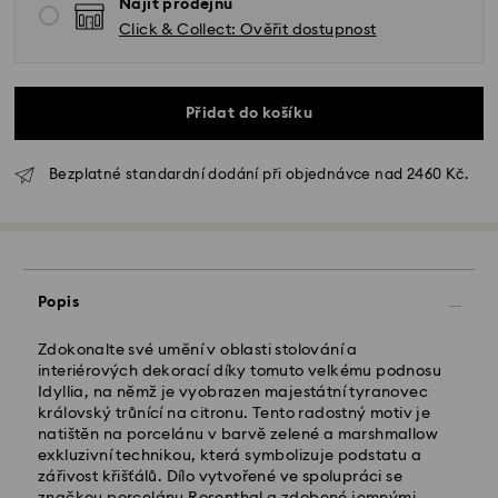
Najít prodejnu
Click & Collect: Ověřit dostupnost
Přidat do košíku
Bezplatné standardní dodání při objednávce nad 2460 Kč.
Standardní dodání - GLS
Popis
Objednávky podané od pondělí do pátku do 10:00
SEČ budou zpracovány a odeslány tentýž pracovní
Zdokonalte své umění v oblasti stolování a
den.
interiérových dekorací díky tomuto velkému podnosu
Standardní dodací lhůta: 2 pracovní dny po
Idyllia, na němž je vyobrazen majestátní tyranovec
zpracování a odeslání
královský trůnící na citronu. Tento radostný motiv je
Standardní náklady na dopravu: CZK 180
natištěn na porcelánu v barvě zelené a marshmallow
Standardní doprava zdarma nad: CZK 2460
exkluzivní technikou, která symbolizuje podstatu a
zářivost křišťálů. Dílo vytvořené ve spolupráci se