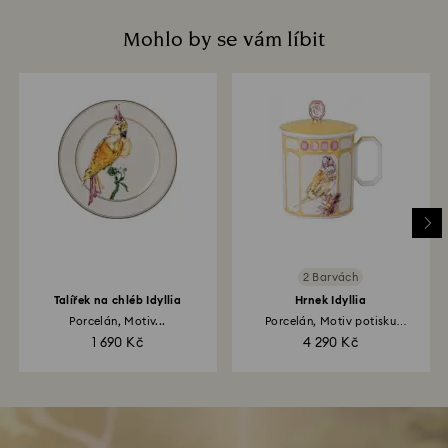
Mohlo by se vám líbit
2 Barvách
Talířek na chléb Idyllia
Hrnek Idyllia
Porcelán, Motiv...
Porcelán, Motiv potisku
křišťálu...
1 690 Kč
4 290 Kč