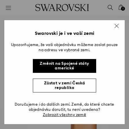
Seznam přístupových kódů
0
0 – Záhlaví
1 – Hlavní obsah
2 – Zápatí
Swarovski je i ve vaší zemi
Upozorňujeme, že vaši objednávku můžeme zaslat pouze
na adresu ve vybrané zemi.
Změnit na Spojené státy
americké
Zůstat v zemi Česká
republika
Doručujeme i do dalších zemí. Země, do které chcete
objednávku doručit, tu není uvedena?
Zobrazit všechny země