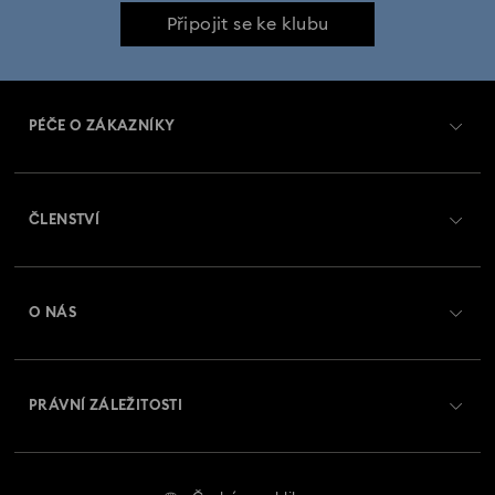
Připojit se ke klubu
PÉČE O ZÁKAZNÍKY
Přehled zákaznických služeb
ČLENSTVÍ
Stav objednávky
Registrovat
Zůstatek na dárkové kartě
O NÁS
Swarovski Club
Zasílání
O Swarovski
Swarovski Crystal Society (SCS)
Vrácení a výměna
PRÁVNÍ ZÁLEŽITOSTI
Zaměstnání a kariéra
Stav opravy
Podmínky použití
Alumni Community