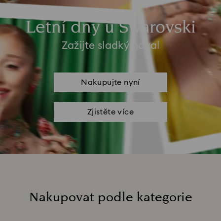
Letní dny u Swarovski
Zažijte sladký nával
Nakupujte nyní
Zjistěte více
Nakupovat podle kategorie
Title: