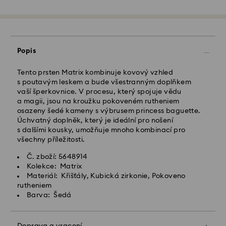
Objednávky podané od pondělí do pátku do 10:00
SEČ budou zpracovány a odeslány tentýž pracovní
den.
Standardní dodací lhůta: 2 pracovní dny po
Popis
zpracování a odeslání
Standardní náklady na dopravu: CZK 180
Tento prsten Matrix kombinuje kovový vzhled
Standardní doprava zdarma nad: CZK 2460
s poutavým leskem a bude všestranným doplňkem
vaší šperkovnice. V procesu, který spojuje vědu
a magii, jsou na kroužku pokoveném rutheniem
Expresní doručení -
FedEx
osazeny šedé kameny s výbrusem princess baguette.
Úchvatný doplněk, který je ideální pro nošení
Objednávky podané od pondělí do pátku do 14:30
s dalšími kousky, umožňuje mnoho kombinací pro
SEČ budou zpracovány a odeslány tentýž pracovní
všechny příležitosti.
den.
Č. zboží: 5648914
Expresní dodací lhůta: 1-2 pracovní den po
Kolekce: Matrix
zpracování a odeslání
Materiál: Křišťály, Kubická zirkonie, Pokoveno
Náklady na expresní přepravu: CZK 480
rutheniem
Barva: Šedá
Společnost Swarovski nedoručuje do P.O. boxů ani na
adresy typu APO/FPO. Zboží zůstává majetkem
společnosti Swarovski, dokud tato neobdrží konečnou