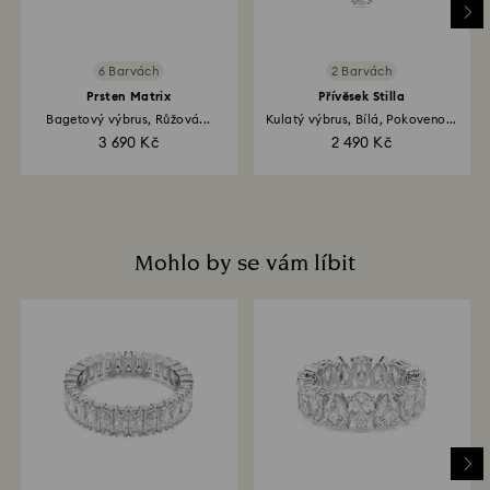
pracovních dní. Kompletní proces vrácení zboží a
peněz může trvat až 3–4 týdny ode dne odeslání
zboží.
6 Barvách
2 Barvách
Prsten Matrix
Přívěsek Stilla
Bagetový výbrus, Růžová...
Kulatý výbrus, Bílá, Pokoveno...
3 690 Kč
2 490 Kč
Mohlo by se vám líbit