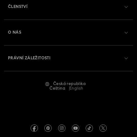
ČLENSTVÍ
Stav objednávky
Registrovat
Zůstatek na dárkové kartě
O NÁS
Swarovski Club
Zasílání
O Swarovski
Swarovski Crystal Society (SCS)
Vrácení a výměna
PRÁVNÍ ZÁLEŽITOSTI
Zaměstnání a kariéra
Stav opravy
Podmínky použití
Alumni Community
Česká republika
Kontaktujte nás
Smluvní podmínky
Čeština
English
Pro profesionály
Průvodce velikostmi
Zásady ochrany osobních údajů
Mapa stránek
Vyhledávač prodejen
Tiráž
Swarovski Created Diamonds
Informace REACH