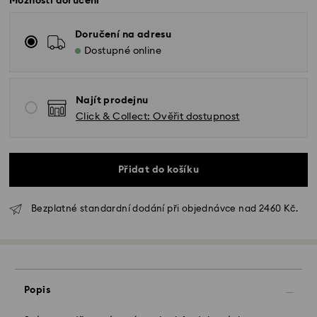
Možnosti doručení
Doručení na adresu
Dostupné online
Najít prodejnu
Click & Collect: Ověřit dostupnost
Přidat do košíku
Standardní dodání - GLS
Bezplatné standardní dodání při objednávce nad 2460 Kč.
Objednávky podané od pondělí do pátku do 10:00
SEČ budou zpracovány a odeslány tentýž pracovní
den.
Standardní dodací lhůta: 2 pracovní dny po
zpracování a odeslání
Standardní náklady na dopravu: CZK 180
Popis
Standardní doprava zdarma nad: CZK 2460