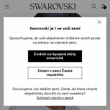
Seznam přístupových kódů
0
0 – Záhlaví
1 – Hlavní obsah
2 – Zápatí
Swarovski je i ve vaší zemi
Upozorňujeme, že vaši objednávku můžeme zaslat pouze
na adresu ve vybrané zemi.
Změnit na Spojené státy
americké
Zůstat v zemi Česká
republika
Doručujeme i do dalších zemí. Země, do které chcete
objednávku doručit, tu není uvedena?
Zobrazit všechny země