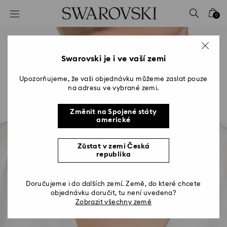
Seznam přístupových kódů
0
0 – Záhlaví
1 – Hlavní obsah
2 – Zápatí
Swarovski je i ve vaší zemi
Upozorňujeme, že vaši objednávku můžeme zaslat pouze
na adresu ve vybrané zemi.
Změnit na Spojené státy
americké
Zůstat v zemi Česká
republika
Doručujeme i do dalších zemí. Země, do které chcete
objednávku doručit, tu není uvedena?
Zobrazit všechny země