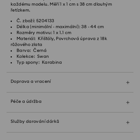
každému modelu. Měří 1 x 1 cm s 38 cm dlouhým
Expresní doručení -
FedEx
řetízkem.
Č. zboží: 5204133
Objednávky podané od pondělí do pátku do 14:30
Délka (minimální - maximální): 38 - 44 cm
SEČ budou zpracovány a odeslány tentýž pracovní
Rozměry motivu: 1 x 1.1 cm
den.
Materiál: Křišťály, Povrchová úprava z 18k
Expresní dodací lhůta: 1-2 pracovní den po
růžového zlata
zpracování a odeslání
Barva: Černá
Náklady na expresní přepravu: CZK 480
Kolekce: Swan
Typ spony: Karabina
Společnost Swarovski nedoručuje do P.O. boxů ani na
adresy typu APO/FPO. Zboží zůstává majetkem
společnosti Swarovski, dokud tato neobdrží konečnou
Doprava a vracení
platbu.
Díky zabalení do prémiového sáčku s logem a
barevné mašli může být vás dárek ještě
mimořádnější. K dárku můžete přiložit také osobní
Péče a údržba
U produktů Crystal Myriad, Licensed-in a Creators
vzkaz.
Lab upozorňujeme, že odeslání zásilky může trvat až
2 týdny, o čemž budete informováni e-mailem.
Upozorňujeme:
Služby darování dárků
Když zvolíte možnost "dárek", vaše zboží bude
zabaleno do jednoho dárkového balení. Pokud
Hlavní prioritou společnosti Swarovski je vycházet
chcete přidat osobní vzkaz, do objednávky lze vložit
vstříc svým zákazníkům. Objednané zboží můžete