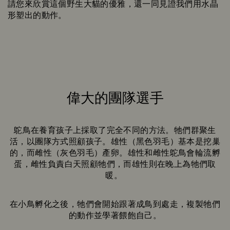
請您來欣賞這個野生大貓的優雅，還一同見證我們用水晶
形塑出的動作。
偉大的團隊選手
Title:
鴕鳥在養育孩子上採取了完全不同的方法。牠們群聚生
活，以團隊方式照顧孩子。雄性（黑色羽毛）基本是挖巢
的，而雌性（灰色羽毛）產卵。雄性和雌性鴕鳥會輪流孵
蛋，雌性負責白天照顧牠們，而雄性則在晚上為牠們取
暖。
在小鳥孵化之後，牠們會開始跟著成鳥到處走，複製牠們
的動作並學著餵飽自己。