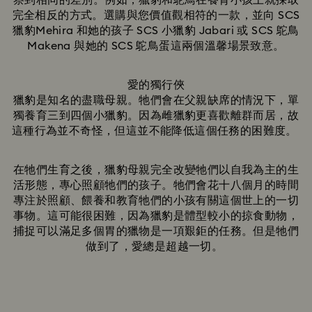
察到相同的差別。例如，獵豹和鴕鳥在養育小孩上就採取
完全相反的方式。選購與您價值觀相符的一款，並向 SCS
獵豹Mehira 和她的孩子 SCS 小獵豹 Jabari 或 SCS 鴕鳥
Makena 與她的 SCS 鴕鳥蛋這兩個溫馨場景致意。
愛的獨行俠
獵豹是知名的盡職母親。牠們會在父親缺席的情況下，單
獨養育三到四個小獵豹。因為雌獵豹更喜歡離群而居，故
這種行為並不奇怪，但這並不能降低這個任務的困難度。
在牠們生育之後，獵豹母親完全改變牠們以自我為主的生
活形態，專心照顧牠們的孩子。牠們會花十八個月的時間
專注於照顧、餵養和教育牠們的小孩有關這個世上的一切
事物。這可能很困難，因為獵豹是體型較小的掠食動物，
捕捉可以滿足多個胃的獵物是一項艱鉅的任務。但是牠們
做到了，愛總是超越一切。