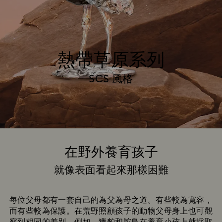
熱帶草原系列
SCS 風格
在野外養育孩子
Title:
就像表面看起來那樣困難
Subtitle:
每位父母都有一套自己的為父為母之道。有些較為寬容，
而有些較為保護。在荒野照顧孩子的動物父母身上也可觀