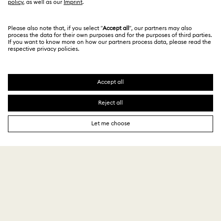
客戶服務概述
會員
訂購狀況
註冊
運送
關於我們
Swarovski Club
退貨和換貨
關於 Swarovski
Swarovski Crystal Society (SCS)
聯絡我們
法律條款
工作與職業
尺寸標示
使用條款
Alumni Community
台灣地區
搜尋各地店舖
條款和條件
繁體中文
English
適用於專業人士
私隱
網站地圖
Cookie 同意
Swarovski Created Diamond *培育鑽石