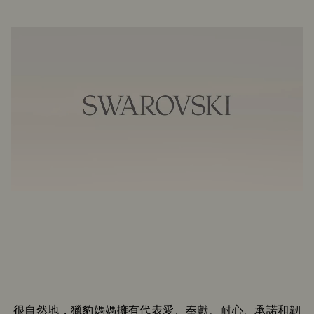
很自然地，獵豹媽媽擁有代表愛、奉獻、耐心、承諾和韌