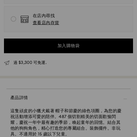
在店內尋找
查看店內存貨
加入購物袋
過 $3,300 可免運.
標準快遞 - SF Express
產品詳情
這隻頑皮的小獵犬戴著 帽子和節慶的綠色項圈，為您的慶
祝活動增添可愛的陪伴。487 個切割精美的切面歡愉閃
耀，慶祝一年中最有趣的季節，喚起童年的回憶。結合其
他的狗狗角色，精心打造您的專屬組合。裝飾擺件。非玩
具。不適用於 15 歲以下兒童。