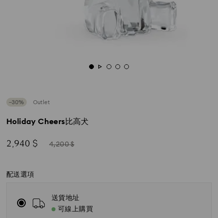
−30%
Outlet
Holiday Cheers比高犬
Now
Instead
2,940 $
4,200 $
of
配送選項
送貨地址
可線上購買