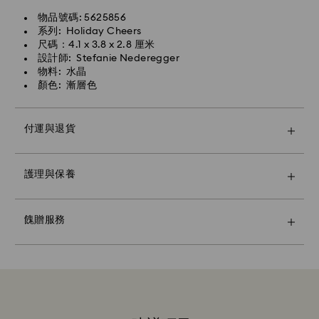
物品號碼: 5625856
系列: Holiday Cheers
尺碼：4.1 x 3.8 x 2.8 厘米
設計師: Stefanie Nederegger
物料: 水晶
顏色: 漸層色
付運與退貨
使用高級品牌提袋和彩色蝴蝶結包裝讓您的禮物更顯特
護理與保養
別。您還可以加入個性化的禮物信息。
請注意：
選擇一個禮品選項，您的物品將全部被包裝在一個禮品
餽贈服務
袋。如果您想添加個性化的留言，每個訂單將添加一張卡
片。
永續性材料：
我們在選擇禮品包裝材料時，已經考慮到保護我們美麗的
地球。