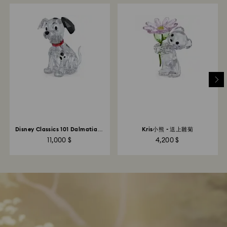
Disney Classics 101 Dalmatians
Kris小熊 - 送上雛菊
- Lucky
11,000 $
4,200 $