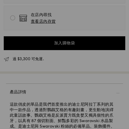
在店內尋找
查看店內存貨
加入購物袋
過 $3,300 可免運.
標準快遞 - SF Express
產品詳情
這款俏皮的單品是我們首度推出的迪士尼阿拉丁系列的其
中一款作品，透過對鸚鵡艾格的有趣刻畫，更生動地演繹
此童話故事。鸚鵡艾格是反派賈方既貪婪又獨具個性的爪
牙，以具有 87 個切割面、鮮豔多彩的 Swarovski 水晶製
成。是迪士尼與 Swarovski 粉絲的必備單品。裝飾擺件。