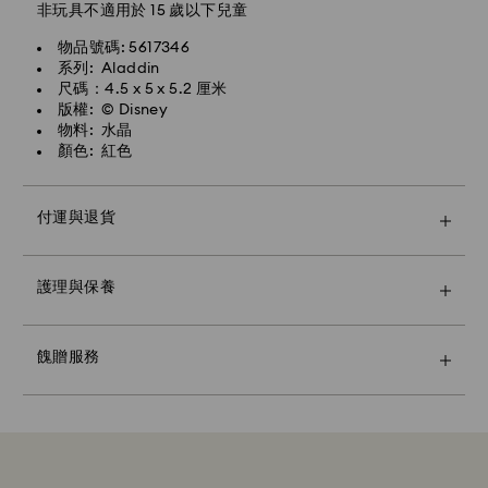
非玩具不適用於 15 歲以下兒童
物品號碼: 5617346
系列: Aladdin
尺碼：4.5 x 5 x 5.2 厘米
版權: © Disney
物料: 水晶
顏色: 紅色
付運與退貨
使用高級品牌提袋和彩色蝴蝶結包裝讓您的禮物更顯特
護理與保養
別。您還可以加入個性化的禮物信息。
請注意：
選擇一個禮品選項，您的物品將全部被包裝在一個禮品
餽贈服務
袋。如果您想添加個性化的留言，每個訂單將添加一張卡
片。
永續性材料：
我們在選擇禮品包裝材料時，已經考慮到保護我們美麗的
地球。