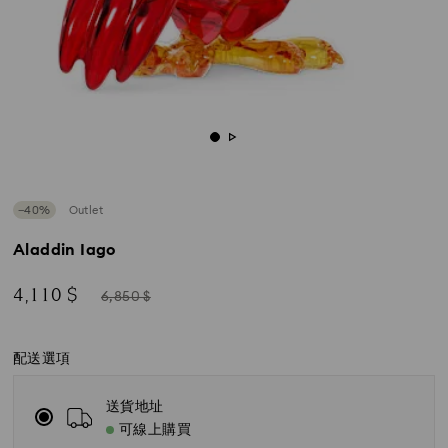
−40%
Outlet
Aladdin Iago
Now
Instead
4,110 $
6,850 $
of
配送選項
送貨地址
可線上購買