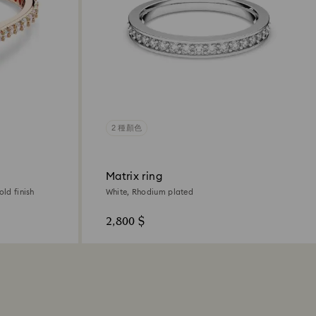
2 種顏色
Matrix ring
old finish
White, Rhodium plated
2,800 $