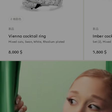
2 種顏色
新品
新品
Vienna cocktail ring
Imber cock
Mixed cuts, Swan, White, Rhodium plated
Set (2), Mixed
finish
8,000 $
5,800 $