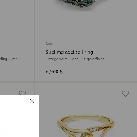
新品
Sublima cocktail ring
ling silver
Octagon cut, Green, 18K gold finish
6,500 $