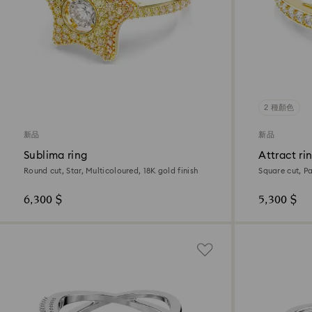
2 種顏色
新品
新品
Sublima ring
Attract ri
Round cut, Star, Multicoloured, 18K gold finish
Square cut, Pa
6,300 $
5,300 $