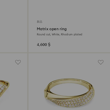
新品
Matrix open ring
Round cut, White, Rhodium plated
4,600 $