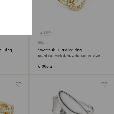
2 種顏色
新品
il ring
Swarovski Classica ring
Round cut, Interlocking, White, Sterling silver,
18K gold finish
8,000 $