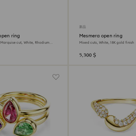
新品
pen ring
Mesmera open ring
, Marquise cut, White, Rhodium
Mixed cuts, White, 18K gold finish
5,300 $