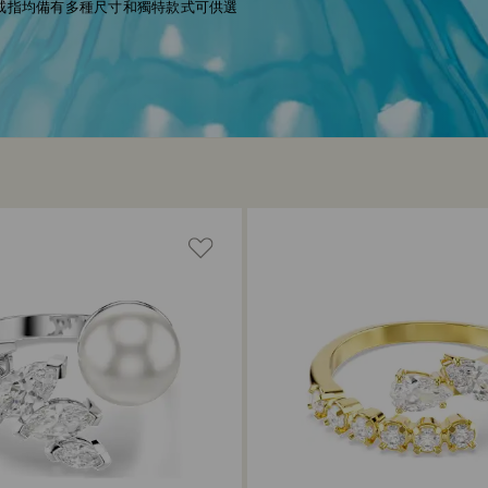
每款戒指均備有多種尺寸和獨特款式可供選