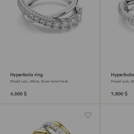
Hyperbola ring
Hyperbola
Mixed cuts, White, Silver-tone finish
Mixed cuts, W
4,600 $
5,800 $