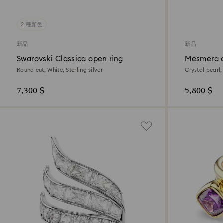
2 種顏色
新品
新品
Swarovski Classica open ring
Mesmera o
Round cut, White, Sterling silver
Crystal pearl
plated
7,300 $
5,800 $