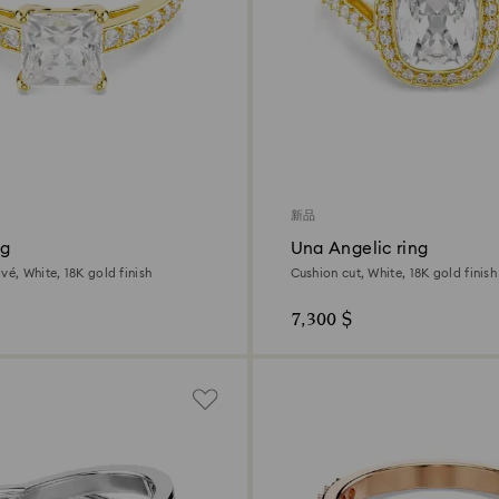
新品
ng
Una Angelic ring
vé, White, 18K gold finish
Cushion cut, White, 18K gold finish
7,300 $