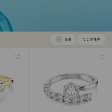
過濾
分類條件
過
分
濾
類
條
件