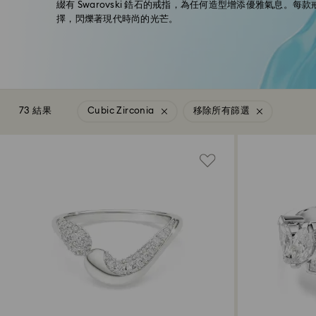
綴有 Swarovski 鋯石的戒指，為任何造型增添優雅氣息。
擇，閃爍著現代時尚的光芒。
73 結果
Cubic Zirconia
移除所有篩選