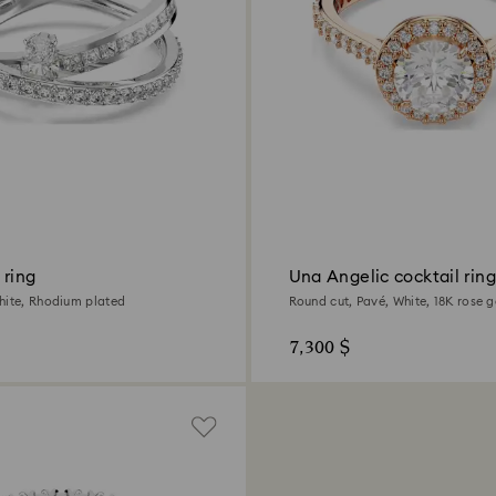
 ring
Una Angelic cocktail ring
hite, Rhodium plated
Round cut, Pavé, White, 18K rose g
7,300 $