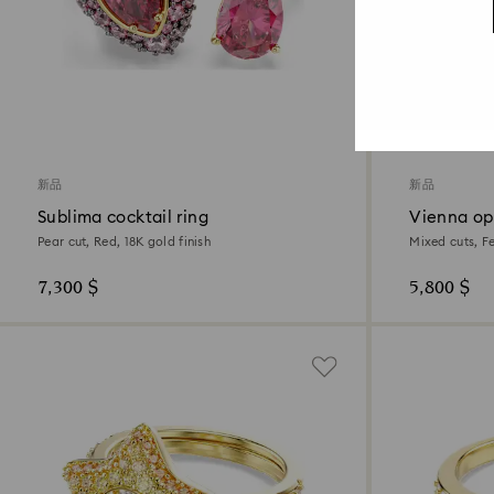
新品
新品
Sublima cocktail ring
Vienna op
Pear cut, Red, 18K gold finish
Mixed cuts, F
7,300 $
5,800 $