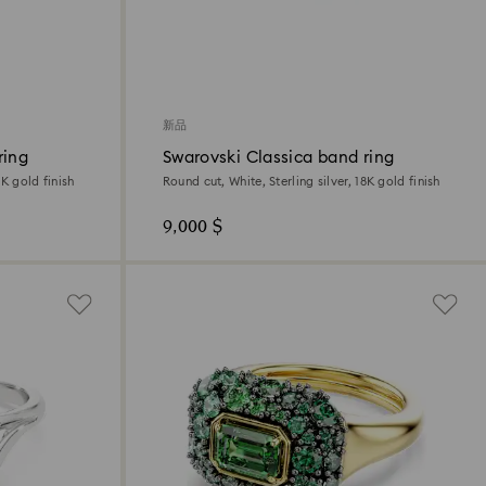
新品
ring
Swarovski Classica band ring
8K gold finish
Round cut, White, Sterling silver, 18K gold finish
9,000 $