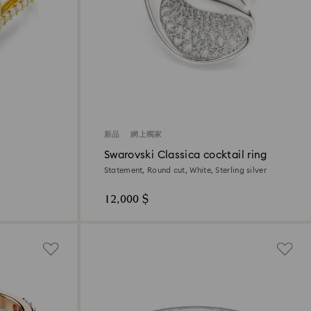
新品
網上獨家
Swarovski Classica cocktail ring
Statement, Round cut, White, Sterling silver
12,000 $