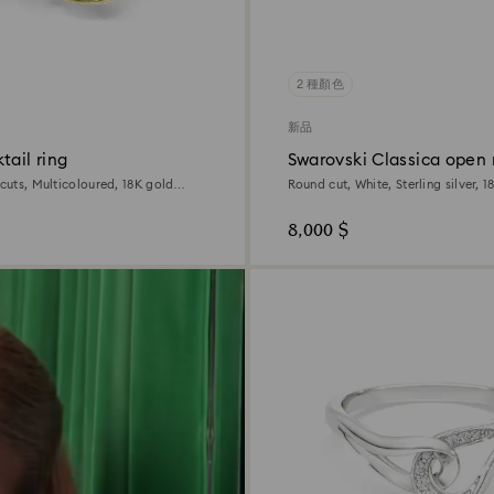
2 種顏色
新品
tail ring
Swarovski Classica open 
 cuts, Multicoloured, 18K gold
Round cut, White, Sterling silver, 1
8,000 $