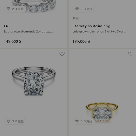
2.4 克拉
2.0 克拉
新品
Octagon band ring
Eternity solitaire ring
Lab-grown diamonds 2.4 ct tw,
Lab-grown diamonds 2 ct tw, Oval
Octagon shape, 18K white gold
shape, 18K white gold
145,000 $
135,000 $
3.0 克拉
3.0 克拉