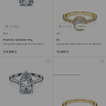
3.0 克拉
0.8 克拉
2 種顏色
新品
新品
Eternity solitaire ring
Eternity halo solitaire ring
Lab-grown diamonds 3 ct tw, Oval
Lab-grown diamonds 0.8 ct tw, Round
shape, 18K white gold
shape, 18K yellow gold
210,000 $
52,000 $