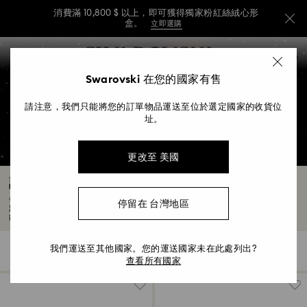
消費滿 10,800 $ 以上，即可獲得獨家粉紅絲絨心形
盒。
立即選購
消費滿 10,800 $ 以上，即可獲得獨家粉紅絲絨心形
Accesskeys list
0
盒。
立即選購
0 - Header
Swarovski 在您的國家有售
消費滿 10,800 $ 以上，即可獲得獨家粉紅絲絨心形
1 - Main content
盒。
立即選購
請注意，我們只能將您的訂單物品運送至位於選定國家的收貨位
2 - Footer
址。
3 - Filter
更改至 美國
4 - Search results
訂婚戒指和承諾戒指
每個愛情故事都值得用一枚美麗而有意義的戒指來慶祝。無論您是計劃提出重大的問
停留在 台灣地區
題，還是僅僅尋找一種表達您的愛和承諾的方式，我們的訂婚戒指和許諾戒指系列都
能為這個難忘的時刻作個記號。
我們運送至其他國家。您的運送國家未在此處列出?
47 結果
過濾
分類條件
過
分
查看所有國家
濾
類
條
件