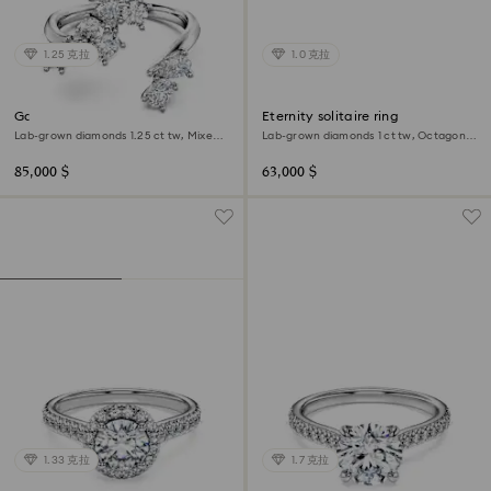
1.25 克拉
1.0 克拉
Galaxy bypass ring
Eternity solitaire ring
Lab-grown diamonds 1.25 ct tw, Mixed
Lab-grown diamonds 1 ct tw, Octagon
shapes, 18K white gold
shape, 18K white gold
85,000 $
63,000 $
1.33 克拉
1.7 克拉