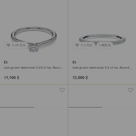
0.25 克拉
0.2 克拉
2 種顏色
Eternity solitaire ring
Eternity band ring
Lab-grown diamonds 0.25 ct tw, Round
Lab-grown diamonds 0.2 ct tw, Round
shape, Sterling silver
shape, 18K white gold
15,500 $
32,000 $