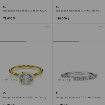
Eternity halo solitaire ring
Eternity solitaire ring
Lab-grown diamonds 1.33 ct tw, Round
Lab-grown diamonds 1.7 ct tw, Round
shape, 18K white gold
shape, 18K white gold
78,000 $
110,000 $
1.0 克拉
0.5 克拉
Octagon bezel ring
Eternity band ring
Lab-grown diamonds 1.0 ct tw, Octagon
Lab-grown diamonds 0.5 ct tw, Round
shape, 18K yellow gold
shape, 18K white gold