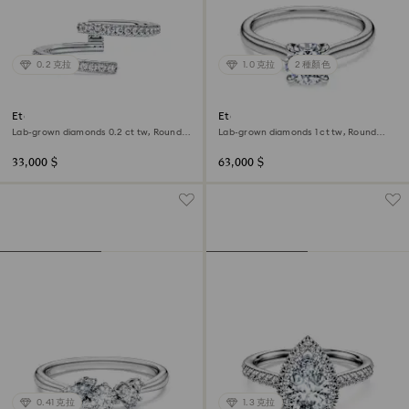
0.2 克拉
1.0 克拉
2 種顏色
Eternity open band ring
Eternity solitaire ring
Lab-grown diamonds 0.2 ct tw, Round
Lab-grown diamonds 1 ct tw, Round
shape, 18K white gold
shape, 18K white gold
33,000 $
63,000 $
0.41 克拉
1.3 克拉