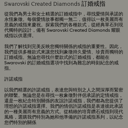
Swarovski Created Diamonds 訂婚戒指
從我們為男士和女士精選的訂婚戒指中，尋找愛情與承諾的
永恆象徵。每個愛情故事都獨一無二，值得以一枚美麗而有
意義的戒指來慶祝。探索我們的各種款式，從經典單石到現
代獨特的設計，備有 Swarovski Created Diamonds 耀眼
戒指以供選擇。
我們了解找到完美反映您獨特關係的戒指的重要性。因此，
我們提供多種款式來讓您找到象徵持久愛情、珍貴而獨特的
訂婚戒指。無論您尋找什麼款式的訂婚戒指，都能在
Swarovski 的訂婚戒指選項中找到為難忘的時刻紀念的戒
指。
許諾戒指
以我們精選的許諾戒指，表達您與特別之人之間深厚而緊密
的聯繫。無論您是在尋找一枚象徵對伴侶承諾的定情戒指，
還是一枚紀念特別關係的友誼許諾戒指，我們都為您提供了
理想的許諾戒指選擇。我們的情侶許諾戒指是表達彼此承諾
的一種美麗而有意義的方式。從精緻的培育鑽石戒指到現代
風格，選購我們特別為她和他準備的許諾戒指系列，以紀念
您們特別的關係