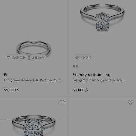
0.05 克拉
2 種顏色
1.0 克拉
新品
Eternity band ring
Eternity solitaire ring
Lab-grown diamonds 0.05 ct tw, Round
Lab-grown diamonds 1 ct tw, Oval
shape, 18K white gold
shape, 18K white gold
55,000 $
63,000 $