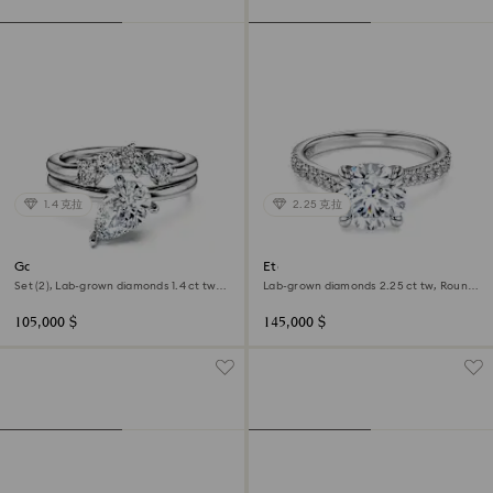
1.4 克拉
2.25 克拉
Galaxy ring
Eternity solitaire ring
Set (2), Lab-grown diamonds 1.4 ct tw,
Lab-grown diamonds 2.25 ct tw, Round
Pear shape, 18K white gold
shape, 18K white gold
105,000 $
145,000 $