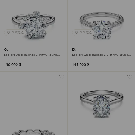
2.0 克拉
2.2 克拉
Galaxy ring
Eternity solitaire ring
Lab-grown diamonds 2 ct tw, Round
Lab-grown diamonds 2.2 ct tw, Round
shape, 18K white gold
shape, 18K white gold
130,000 $
145,000 $