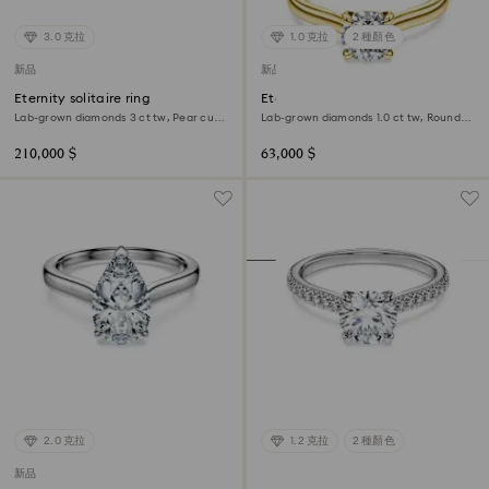
3.0 克拉
1.0 克拉
2 種顏色
新品
新品
Eternity solitaire ring
Eternity solitaire ring
Lab-grown diamonds 3 ct tw, Pear cut,
Lab-grown diamonds 1.0 ct tw, Round
18K white gold
shape, 18K yellow gold
210,000 $
63,000 $
2.0 克拉
1.2 克拉
2 種顏色
新品