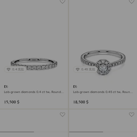
0.4 克拉
0.45 克拉
Eternity band ring
Eternity halo solitaire ring
Lab-grown diamonds 0.4 ct tw, Round
Lab-grown diamonds 0.45 ct tw, Round
shape, Sterling silver
shape, Sterling silver
15,500 $
18,500 $