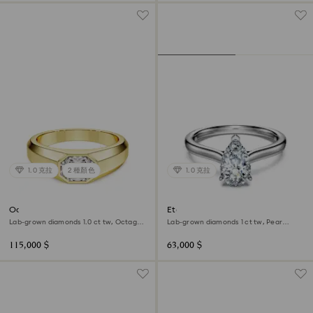
1.0 克拉
2 種顏色
1.0 克拉
Octagon band ring
Eternity solitaire ring
Lab-grown diamonds 1.0 ct tw, Octagon
Lab-grown diamonds 1 ct tw, Pear
shape, 18K yellow gold
shape, 18K white gold
115,000 $
63,000 $