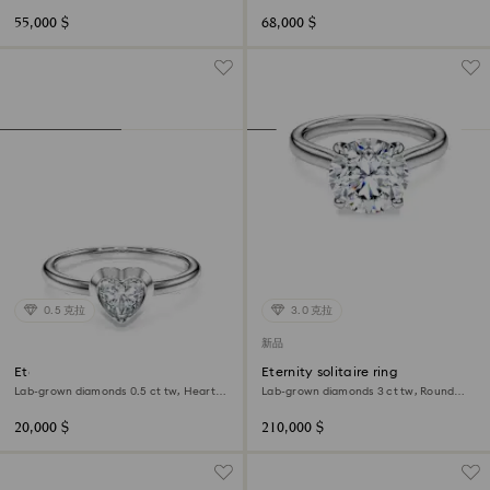
55,000 $
68,000 $
0.5 克拉
3.0 克拉
新品
Eternity solitaire ring
Eternity solitaire ring
Lab-grown diamonds 0.5 ct tw, Heart
Lab-grown diamonds 3 ct tw, Round
shape, Sterling silver
shape, 18K white gold
20,000 $
210,000 $