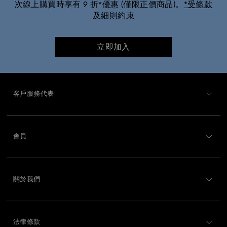
次線上購買時享有 9 折*優惠 (僅限正價商品)。
*受條款
及細則約束
立即加入
客戶服務代表
客戶服務概述
會員
訂購狀況
註冊
運送
關於我們
Swarovski Club
退貨和換貨
關於 Swarovski
Swarovski Crystal Society (SCS)
聯絡我們
法律條款