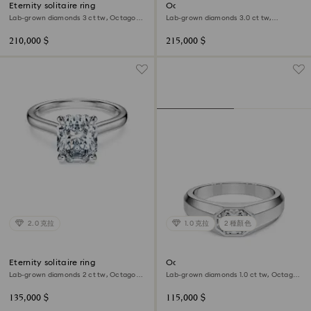
Eternity solitaire ring
Octagon bezel ring
Lab-grown diamonds 3 ct tw, Octagon
Lab-grown diamonds 3.0 ct tw,
shape, 18K white gold
Octagon shape, 18K yellow gold
210,000 $
215,000 $
2.0 克拉
1.0 克拉
2 種顏色
Eternity solitaire ring
Octagon band ring
Lab-grown diamonds 2 ct tw, Octagon
Lab-grown diamonds 1.0 ct tw, Octagon
shape, 18K white gold
shape, 18K white gold
135,000 $
115,000 $