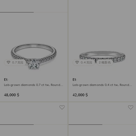
0.7 克拉
0.4 克拉
2 種顏色
Eternity solitaire ring
Eternity band ring
Lab-grown diamonds 0.7 ct tw, Round
Lab-grown diamonds 0.4 ct tw, Round
shape, 18K white gold
shape, 18K white gold
48,000 $
42,000 $