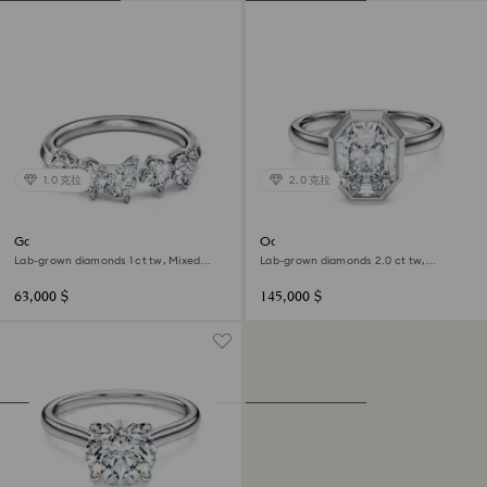
1.0 克拉
2.0 克拉
Galaxy ring
Octagon bezel ring
Lab-grown diamonds 1 ct tw, Mixed
Lab-grown diamonds 2.0 ct tw,
shapes, 18K white gold
Octagon shape, 18K white gold
63,000 $
145,000 $