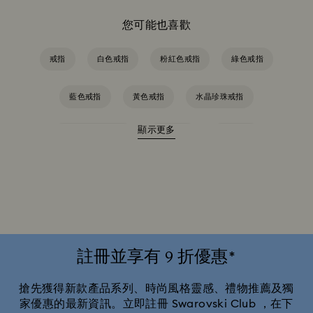
您可能也喜歡
戒指
白色戒指
粉紅色戒指
綠色戒指
藍色戒指
黃色戒指
水晶珍珠戒指
顯示更多
玫瑰金色鍍層戒指
鋯石戒指
鍍金戒指
鍍銀色戒指
註冊並享有 9 折優惠*
搶先獲得新款產品系列、時尚風格靈感、禮物推薦及獨
家優惠的最新資訊。立即註冊 Swarovski Club ，在下