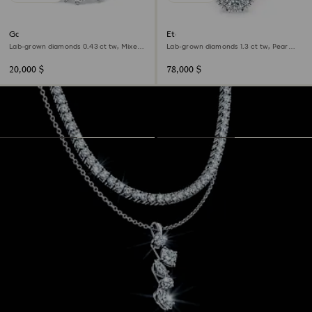
Galaxy ring
Eternity halo solitaire ring
Lab-grown diamonds 0.43 ct tw, Mixed
Lab-grown diamonds 1.3 ct tw, Pear
shapes, Sterling silver
shape, 18K white gold
20,000 $
78,000 $