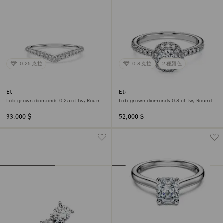
0.25 克拉
0.8 克拉
2 種顏色
Eternity V band ring
Eternity halo solitaire ring
Lab-grown diamonds 0.25 ct tw, Round
Lab-grown diamonds 0.8 ct tw, Round
shape, 18K white gold
shape, 18K white gold
33,000 $
52,000 $