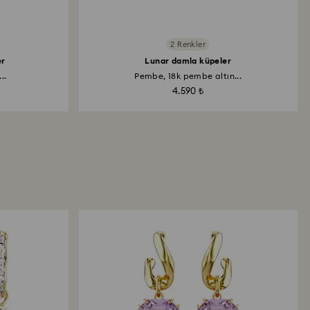
2 Renkler
er
Lunar damla küpeler
..
Pembe, 18k pembe altın...
4.590 ₺