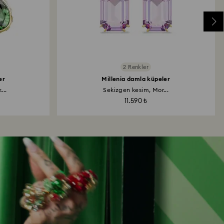
2 Renkler
er
Millenia damla küpeler
...
Sekizgen kesim, Mor...
11.590 ₺