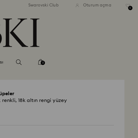
Swarovski Club
Oturum açma
0
sı
0
üpeler
 renkli, 18k altın rengi yüzey