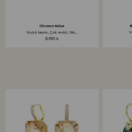
Chroma Kolye
B
Yastık kesim, Çok renkli, 18k...
Y
8.990 ₺