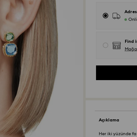
Adres
Onl
Find i
Mağaza
Açıklama
Her iki yüzünde fa