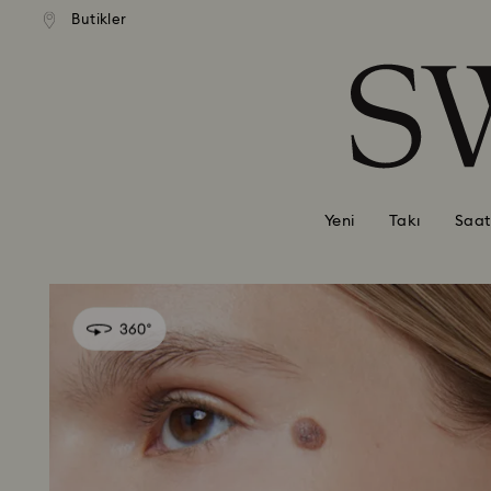
Butikler
Accesskeys list
0 - Header
1 - Main content
2 - Footer
Yeni
Takı
Saat