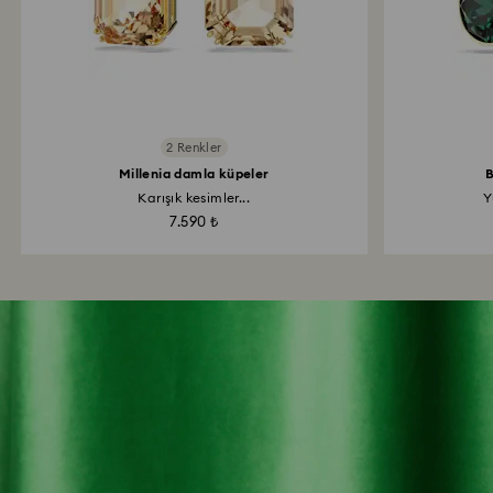
2 Renkler
Millenia damla küpeler
B
Karışık kesimler...
Y
7.590 ₺