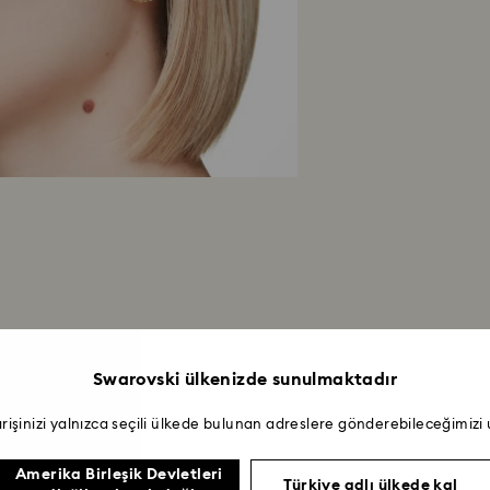
Swarovski ülkenizde sunulmaktadır
arişinizi yalnızca seçili ülkede bulunan adreslere gönderebileceğimizi
Amerika Birleşik Devletleri
Türkiye adlı ülkede kal