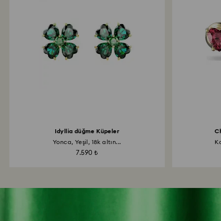
Idyllia düğme Küpeler
C
Yonca, Yeşil, 18k altın...
Ka
7.590 ₺