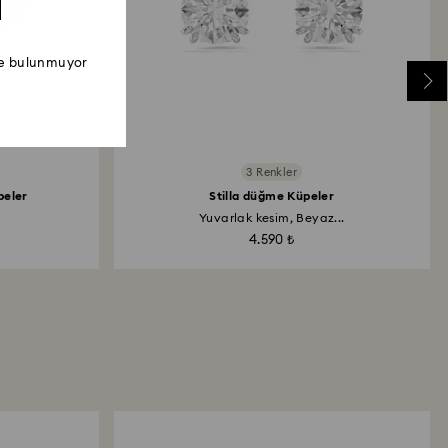
ede bulunmuyor
3 Renkler
peler
Stilla düğme Küpeler
Yuvarlak kesim, Beyaz...
4.590 ₺