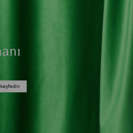
manı
 keşfedin