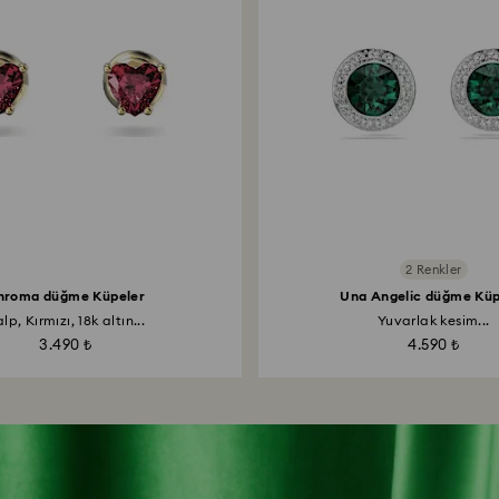
2 Renkler
hroma düğme Küpeler
Una Angelic düğme Küp
lp, Kırmızı, 18k altın...
Yuvarlak kesim...
3.490 ₺
4.590 ₺