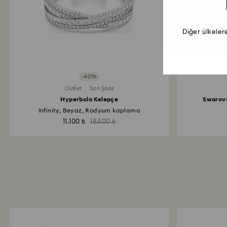
Diğer ülkeler
-40%
Outlet
Son Şans
Hyperbola Kelepçe
Swarovs
Infinity, Beyaz, Rodyum kaplama
11.100 ₺
18.500 ₺