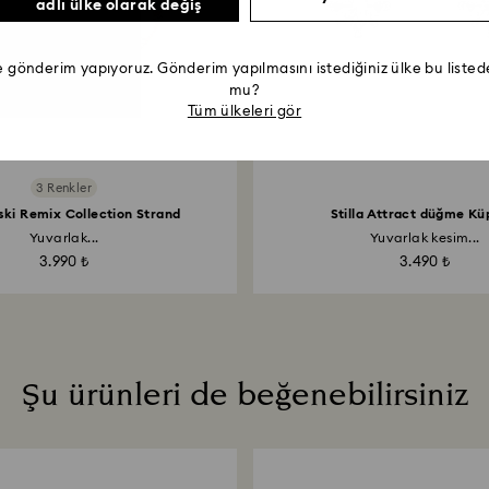
adlı ülke olarak değiş
e gönderim yapıyoruz. Gönderim yapılmasını istediğiniz ülke bu list
mu?
Tüm ülkeleri gör
3 Renkler
ki Remix Collection Strand
Stilla Attract düğme Kü
Yuvarlak...
Yuvarlak kesim...
3.990 ₺
3.490 ₺
Şu ürünleri de beğenebilirsiniz