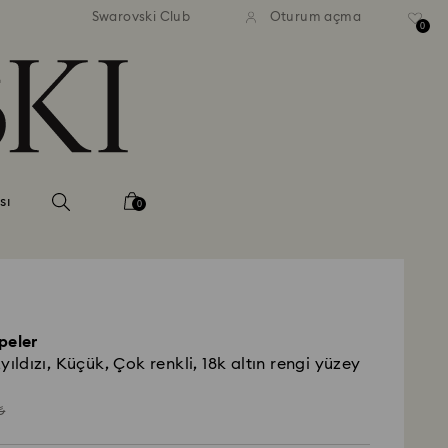
Swarovski Club
Oturum açma
0
sı
0
peler
zyıldızı, Küçük, Çok renkli, 18k altın rengi yüzey
ad
₺