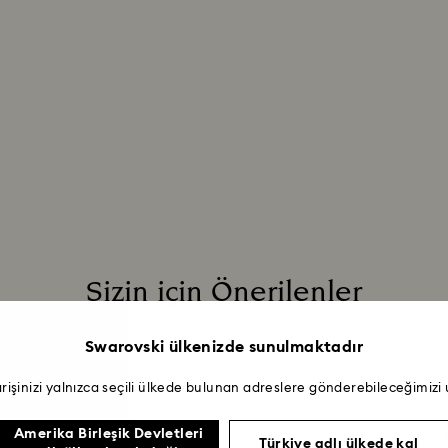
Sizin için Önerilenler
Swarovski ülkenizde sunulmaktadır
arişinizi yalnızca seçili ülkede bulunan adreslere gönderebileceğimizi
Amerika Birleşik Devletleri
Türkiye adlı ülkede kal