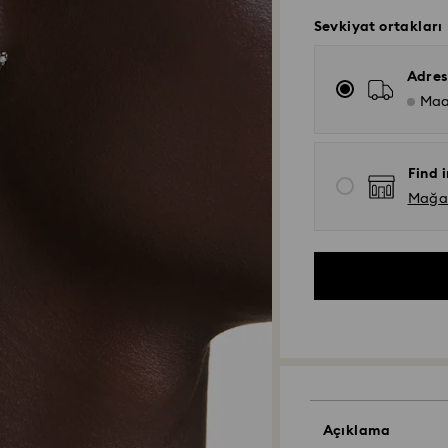
Sevkiyat ortakları
Adres
Maa
Find i
Mağaza
Açıklama