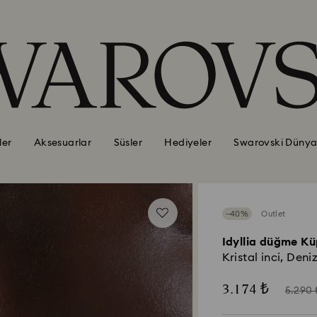
ler
Aksesuarlar
Süsler
Hediyeler
Swarovski Dünya
−40%
Outlet
Idyllia düğme Kü
Kristal inci, Deni
Now
Inste
3.174 ₺
5.290 
of