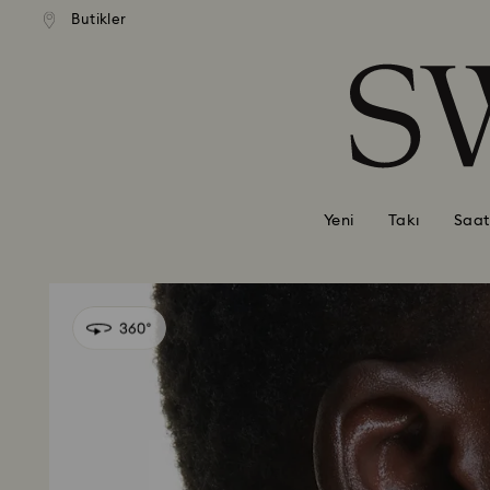
Butikler
Accesskeys list
0 - Header
1 - Main content
2 - Footer
Yeni
Takı
Saat