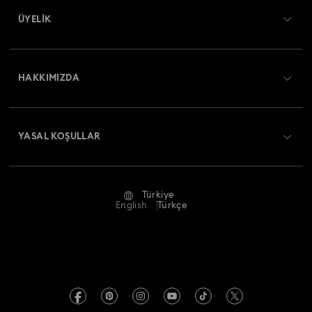
ÜYELIK
Sipariş Takibi
Kayıt
Nakliye
HAKKIMIZDA
Swarovski Club
İade ve Değişim
Swarovski Hakkında
Bize Ulaşın
YASAL KOŞULLAR
İşler & Kariyer
Ölçü rehberi
Kullanım Koşulları
Alumni Community
Türkiye
Mağaza Bilgileri
Ön bilgilendirme koşulları
English
Türkçe
Profesyoneller İçin
Gizlilik politikası
Site Haritası
Çerez Onayı
Swarovski Created Diamonds
Hizmet sağlayıcı