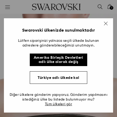
Accesskeys list
0
0 - Header
1 - Main content
2 - Footer
Swarovski ülkenizde sunulmaktadır
Lütfen siparişinizi yalnızca seçili ülkede bulunan
adreslere gönderebileceğimizi unutmayın.
Amerika Birleşik Devletleri
adlı ülke olarak değiş
Türkiye adlı ülkede kal
Diğer ülkelere gönderim yapıyoruz. Gönderim yapılmasını
istediğiniz ülke bu listede bulunmuyor mu?
Tüm ülkeleri gör