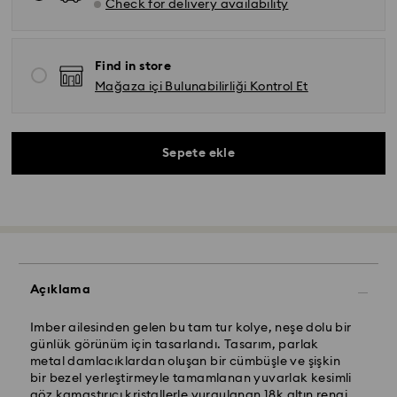
Check for delivery availability
Find in store
Mağaza içi Bulunabilirliği Kontrol Et
Sepete ekle
Açıklama
Imber ailesinden gelen bu tam tur kolye, neşe dolu bir
günlük görünüm için tasarlandı. Tasarım, parlak
metal damlacıklardan oluşan bir cümbüşle ve şişkin
bir bezel yerleştirmeyle tamamlanan yuvarlak kesimli
göz kamaştırıcı kristallerle vurgulanan 18k altın rengi