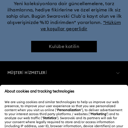
Yeni koleksiyonlara dair güncellemelere, tarz
ilhamlarına, hediye fikirlerine ve özel erişime ilk siz
sahip olun. Bugün Swarovski Club’a kayıt olun ve ilk
alışverişinizde %10 indirimden* yararlanın.
*Hüküm
ve koşullar geçerlidir
Kulübe katilin
MÜŞTERİ HİZMETLERİ
Müşteri Hizmetlerine Genel Bakış
ÜYELIK
Sipariş Takibi
Kayıt
Nakliye
HAKKIMIZDA
Swarovski Club