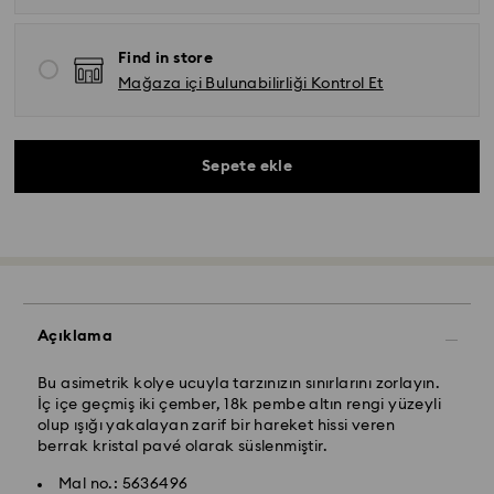
Find in store
Mağaza içi Bulunabilirliği Kontrol Et
Sepete ekle
Açıklama
Yurtiçi Kargo ve Koley Gelsin- Kolay Gelsin & Yurtiçi
Bu asimetrik kolye ucuyla tarzınızın sınırlarını zorlayın.
Kargo
İç içe geçmiş iki çember, 18k pembe altın rengi yüzeyli
olup ışığı yakalayan zarif bir hareket hissi veren
Pazartesiden cumaya saat 13.00’a (TRT) kadar
berrak kristal pavé olarak süslenmiştir.
verilen siparişler aynı iş gününde işleme alınır ve
Swarovski kristali, nazik davranılması gereken hassas
gönderilir.
Mal no.: 5636496
bir malzemedir. Swarovski ürününüzün uzun bir süre