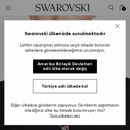
Accesskeys list
0
0 - Header
1 - Main content
2 - Footer
Swarovski ülkenizde sunulmaktadır
Lütfen siparişinizi yalnızca seçili ülkede bulunan
adreslere gönderebileceğimizi unutmayın.
Amerika Birleşik Devletleri
adlı ülke olarak değiş
Türkiye adlı ülkede kal
Diğer ülkelere gönderim yapıyoruz. Gönderim yapılmasını
istediğiniz ülke bu listede bulunmuyor mu?
Tüm ülkeleri gör