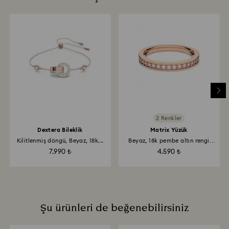
unutmayın. E-posta üzerinden süreç hakkında
Sert, aşındırıcı malzemeler veya cam/pencere
bilgilendirileceksiniz.
temizleyicilerle temas ettirmeyin.
Kristalinizi tutarken üzerinde parmak izi kalmaması
için pamuklu eldiven takmanız önerilir.
2 Renkler
Dextera Bileklik
Matrix Yüzük
Kilitlenmiş döngü, Beyaz, 18k...
Beyaz, 18k pembe altın rengi
yüzey
7.990 ₺
4.590 ₺
Şu ürünleri de beğenebilirsiniz