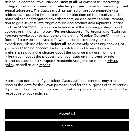
İade ve Değişim
Swarovski Hakkında
Bize Ulaşın
YASAL KOŞULLAR
İşler & Kariyer
Ölçü rehberi
Kullanım Koşulları
Alumni Community
Türkiye
Mağaza Bilgileri
Ön bilgilendirme koşulları
English
Türkçe
Profesyoneller İçin
Gizlilik politikası
Site Haritası
Çerez Onayı
Swarovski Created Diamonds
Hizmet sağlayıcı
Kristallwelten
Telif Hakkı © 2026 Swarovski. Tüm hakları saklıdır.
REACH hakkında bilgi
SWAROVSKI ve KUĞU (SWAN) logosu, Swarovski
Code of Conduct & Policies
AG'nin tescilli ticari markasıdır.
Veri Koruma Onay Beyanı