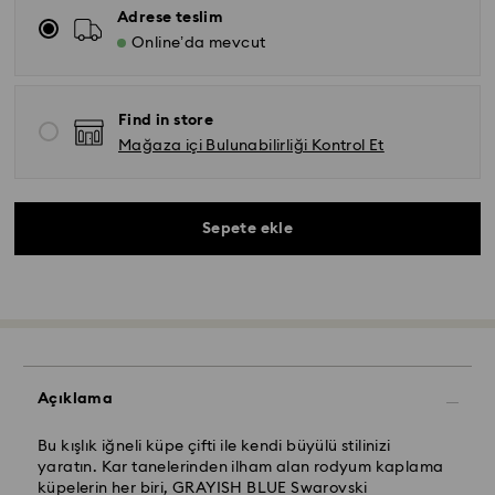
Adrese teslim
Online’da mevcut
Find in store
Mağaza içi Bulunabilirliği Kontrol Et
Sepete ekle
Açıklama
Bu kışlık iğneli küpe çifti ile kendi büyülü stilinizi
yaratın. Kar tanelerinden ilham alan rodyum kaplama
Yurtiçi Kargo ve Koley Gelsin- Kolay Gelsin & Yurtiçi
küpelerin her biri, GRAYISH BLUE Swarovski