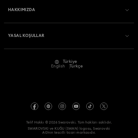
Nakliye
HAKKIMIZDA
Swarovski Club
İade ve Değişim
Swarovski Hakkında
Bize Ulaşın
YASAL KOŞULLAR
İşler & Kariyer
Ölçü rehberi
Kullanım Koşulları
Alumni Community
Türkiye
Mağaza Bilgileri
Ön bilgilendirme koşulları
English
Türkçe
Profesyoneller İçin
Gizlilik politikası
Site Haritası
Çerez Onayı
Swarovski Created Diamonds
Hizmet sağlayıcı
Kristallwelten
Telif Hakkı © 2026 Swarovski. Tüm hakları saklıdır.
REACH hakkında bilgi
SWAROVSKI ve KUĞU (SWAN) logosu, Swarovski
Code of Conduct & Policies
AG'nin tescilli ticari markasıdır.