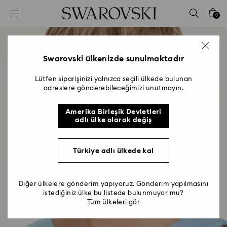
Accesskeys list
0
0 - Header
1 - Main content
2 - Footer
Swarovski ülkenizde sunulmaktadır
Lütfen siparişinizi yalnızca seçili ülkede bulunan
adreslere gönderebileceğimizi unutmayın.
Amerika Birleşik Devletleri
adlı ülke olarak değiş
Türkiye adlı ülkede kal
Diğer ülkelere gönderim yapıyoruz. Gönderim yapılmasını
istediğiniz ülke bu listede bulunmuyor mu?
Tüm ülkeleri gör