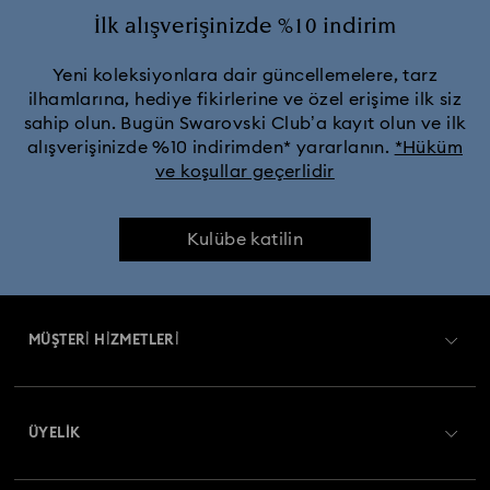
İlk alışverişinizde %10 indirim
Yeni koleksiyonlara dair güncellemelere, tarz
ilhamlarına, hediye fikirlerine ve özel erişime ilk siz
sahip olun. Bugün Swarovski Club’a kayıt olun ve ilk
alışverişinizde %10 indirimden* yararlanın.
*Hüküm
ve koşullar geçerlidir
Kulübe katilin
MÜŞTERİ HİZMETLERİ
Müşteri Hizmetlerine Genel Bakış
ÜYELIK
Sipariş Takibi
Kayıt