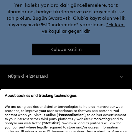
Yeni koleksiyonlara dair güncellemelere, tarz
ilhamlarına, hediye fikirlerine ve özel erişime ilk siz
sahip olun. Bugün Swarovski Club’a kayıt olun ve ilk
alışverişinizde %10 indirimden* yararlanın.
*Hüküm
ve koşullar geçerlidir
Kulübe katilin
MÜŞTERİ HİZMETLERİ
Müşteri Hizmetlerine Genel Bakış
ÜYELIK
Sipariş Takibi
Kayıt
Nakliye
HAKKIMIZDA
Swarovski Club