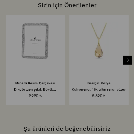
gönderilmesinin 2 hafta kadar sürebileceğini lütfen
Sizin için Önerilenler
tüy bırakmayan bir bezle kurulayın.
unutmayın. E-posta üzerinden süreç hakkında
Sert, aşındırıcı malzemeler veya cam/pencere
bilgilendirileceksiniz.
temizleyicilerle temas ettirmeyin.
Kristalinizi tutarken üzerinde parmak izi kalmaması
için pamuklu eldiven takmanız önerilir.
Minera Resim Çerçevesi
Energic Kolye
Dikdörtgen şekil, Büyük...
Kahverengi, 18k altın rengi yüzey
9.990 ₺
5.590 ₺
Şu ürünleri de beğenebilirsiniz