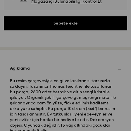
Mağaza içi Bulunabilirliği Kontrol Et
Sepete ekle
Açıklama
Bu resim çerçevesiyle en güzel anılarınızı tarzınızla
saklayın. Tasarımcı Thomas Feichtner ile tasarlanan
bu parça, 2600 adet berrak ve altın rengi kristalle
ışıldıyor. Organik şekilli çerçeve gümüş rengi metal ile
ışıldar ayrıca cam ön yüze, floke edilmiş kadifemsi
Yurtiçi Kargo ve Koley Gelsin- Kolay Gelsin & Yurtiçi
arka yüze sahiptir. Bu parça 10x15 cm (5x6”) bir resim
Kargo
için tasarlanmıştır. Ev tutkunları, yeni ebeveynler ve
yeni evliler için harika bir hediye fikridir. Dekorasyon
Pazartesiden cumaya saat 13.00’a (TRT) kadar
objesi. Oyuncak değildir. 15 yaş altındaki çocuklar
verilen siparişler aynı iş gününde işleme alınır ve