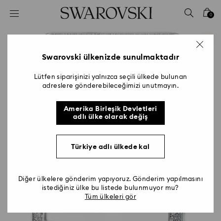
Accesskeys list
0
0 - Header
1 - Main content
2 - Footer
Swarovski ülkenizde sunulmaktadır
Lütfen siparişinizi yalnızca seçili ülkede bulunan
adreslere gönderebileceğimizi unutmayın.
Amerika Birleşik Devletleri
adlı ülke olarak değiş
Türkiye adlı ülkede kal
Diğer ülkelere gönderim yapıyoruz. Gönderim yapılmasını
istediğiniz ülke bu listede bulunmuyor mu?
Tüm ülkeleri gör