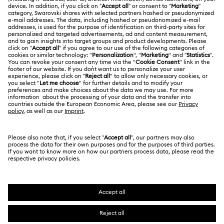
İade ve Değişim
Swarovski Hakkında
Bize Ulaşın
YASAL KOŞULLAR
İşler & Kariyer
Ölçü rehberi
Kullanım Koşulları
Alumni Community
Türkiye
Mağaza Bilgileri
Ön bilgilendirme koşulları
English
Türkçe
Profesyoneller İçin
Gizlilik politikası
Site Haritası
Çerez Onayı
Swarovski Created Diamonds
Hizmet sağlayıcı
Kristallwelten
Telif Hakkı © 2026 Swarovski. Tüm hakları saklıdır.
REACH hakkında bilgi
SWAROVSKI ve KUĞU (SWAN) logosu, Swarovski
Code of Conduct & Policies
AG'nin tescilli ticari markasıdır.
Veri Koruma Onay Beyanı