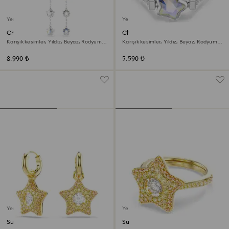
Yeni
Yeni
Chroma Küpeler
Chroma Yüzük
Karışık kesimler, Yıldız, Beyaz, Rodyum
Karışık kesimler, Yıldız, Beyaz, Rodyum
kaplama
kaplama
8.990 ₺
5.590 ₺
Yeni
Yeni
Sublima damla küpeler
Sublima Yüzük