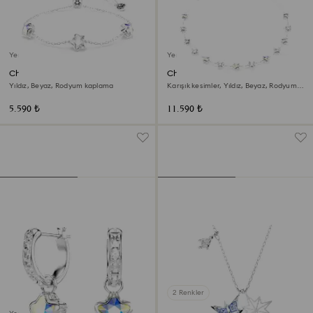
Yeni
Yeni
Chroma Bileklik
Chroma Kolye
Yıldız, Beyaz, Rodyum kaplama
Karışık kesimler, Yıldız, Beyaz, Rodyum
kaplama
5.590 ₺
11.590 ₺
2 Renkler