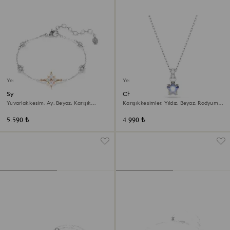
Yeni
Yeni
Symbolica Bileklik
Chroma Kolye
Yuvarlak kesim, Ay, Beyaz, Karışık
Karışık kesimler, Yıldız, Beyaz, Rodyum
kaplama
kaplama
5.590 ₺
4.990 ₺