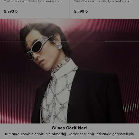
Yuvarlak kesim, Yıldız, Çok renkli, 18k
Yuvarlak kesim, Yıldız, Çok renkli, 18k
altın rengi yüzey
altın rengi yüzey
8.990 ₺
8.590 ₺
Güneş Gözlükleri
Kutlama kombinlerinizi hiç olmadığı kadar cesur bir ihtişamla çerçeveleyin