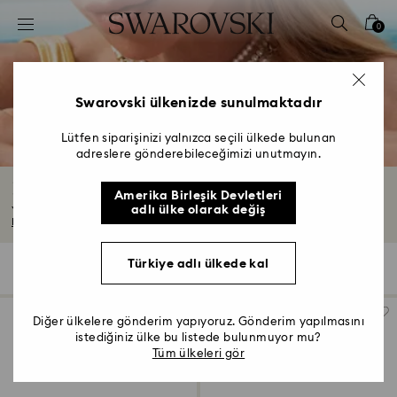
Accesskeys list
0
0 - Header
1 - Main content
2 - Footer
Swarovski ülkenizde sunulmaktadır
3 - Filter
Lütfen siparişinizi yalnızca seçili ülkede bulunan
adreslere gönderebileceğimizi unutmayın.
4 - Search results
Kristal Detaylı Yıldız Temalı Takılar
Amerika Birleşik Devletleri
adlı ülke olarak değiş
Yıldız temalı takı koleksiyonumuzla ışıltı saçın. Her bir parça yıldızların...
Devamını Oku
Türkiye adlı ülkede kal
19 Sonuçlar
Filtre
Sırala
Filtre
Sırala
Diğer ülkelere gönderim yapıyoruz. Gönderim yapılmasını
istediğiniz ülke bu listede bulunmuyor mu?
Tüm ülkeleri gör