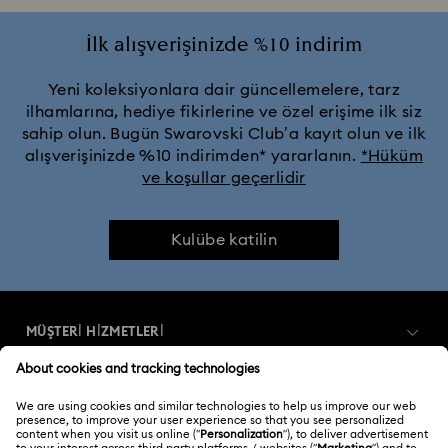
Kırmızı Kristalli Takılar
Mavi Kristalli Takılar
İlk alışverişinizde %10 indirim
Pembe Kristalli Takılar
Sarı Kristalli Takılar
Yeni koleksiyonlara dair güncellemelere, tarz
ilhamlarına, hediye fikirlerine ve özel erişime ilk siz
sahip olun. Bugün Swarovski Club’a kayıt olun ve ilk
Siyah Kristalli Takılar
alışverişinizde %10 indirimden* yararlanın.
*Hüküm
ve koşullar geçerlidir
Sonbahar-Kış 2025 küpeleri, kolyeleri ve yüzükleri
Kulübe katilin
Yeşil Kristalli Takılar
Doğum Taşı Takıları
2026 Bahar Takı ve Aksesuarları
25. Yıl Dönümü Hediyeleri
MÜŞTERİ HİZMETLERİ
Altın Rengi Kaplama Takılar
Müşteri Hizmetlerine Genel Bakış
Farklı Metal Küpeler, Bileklikler ve Kolyeler
ÜYELIK
Sipariş Takibi