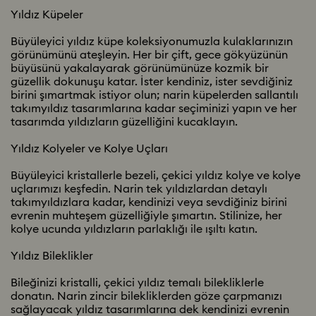
Yıldız Küpeler
Büyüleyici yıldız küpe koleksiyonumuzla kulaklarınızın
görünümünü ateşleyin. Her bir çift, gece gökyüzünün
büyüsünü yakalayarak görünümünüze kozmik bir
güzellik dokunuşu katar. İster kendiniz, ister sevdiğiniz
birini şımartmak istiyor olun; narin küpelerden sallantılı
takımyıldız tasarımlarına kadar seçiminizi yapın ve her
tasarımda yıldızların güzelliğini kucaklayın.
Yıldız Kolyeler ve Kolye Uçları
Büyüleyici kristallerle bezeli, çekici yıldız kolye ve kolye
uçlarımızı keşfedin. Narin tek yıldızlardan detaylı
takımyıldızlara kadar, kendinizi veya sevdiğiniz birini
evrenin muhteşem güzelliğiyle şımartın. Stilinize, her
kolye ucunda yıldızların parlaklığı ile ışıltı katın.
Yıldız Bileklikler
Bileğinizi kristalli, çekici yıldız temalı bilekliklerle
donatın. Narin zincir bilekliklerden göze çarpmanızı
sağlayacak yıldız tasarımlarına dek kendinizi evrenin