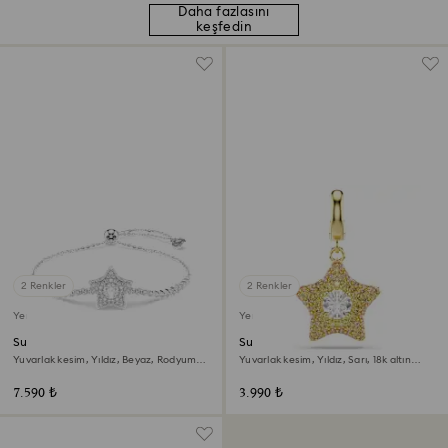
Daha fazlasını
keşfedin
2 Renkler
2 Renkler
Yeni
Yeni
Sublima Bileklik
Sublima Charm
Yuvarlak kesim, Yıldız, Beyaz, Rodyum
Yuvarlak kesim, Yıldız, Sarı, 18k altın
kaplama
rengi yüzey
7.590 ₺
3.990 ₺