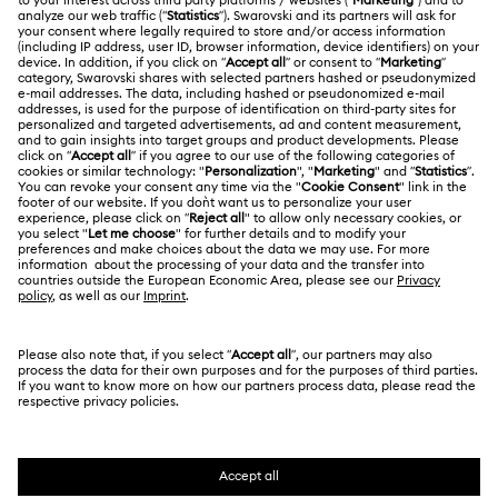
Kristal İnci Takılar ve İnci Takı Setleri
Kayıt
Nakliye
HAKKIMIZDA
Swarovski Club
Paslanmaz Çelik Takılar
İade ve Değişim
Swarovski Hakkında
Pembe Altın Rengi Kaplama Takılar
Bize Ulaşın
YASAL KOŞULLAR
İşler & Kariyer
Rodyum Kaplama Takılar
Deniz Kabuğu Takılar
Ölçü rehberi
Kullanım Koşulları
Alumni Community
Türkiye
Mağaza Bilgileri
Kristal Detaylı Fiyonk Temalı Takılar
Ön bilgilendirme koşulları
English
Türkçe
Profesyoneller İçin
Gizlilik politikası
Kristal Detaylı Fiyonk Temalı Takılar
Site Haritası
Çerez Onayı
Kristal Detaylı Kelebek Temalı Takılar
Swarovski Created Diamonds
Hizmet sağlayıcı
Kristal Işıltılı Yonca Takılar ve Charm'lar
Kristallwelten
Telif Hakkı © 2026 Swarovski. Tüm hakları saklıdır.
REACH hakkında bilgi
SWAROVSKI ve KUĞU (SWAN) logosu, Swarovski
Code of Conduct & Policies
Kristalli Çiçek Temalı Takılar
Nazarlık Takılar