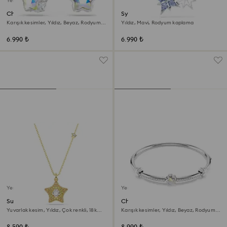
Yeni
Chroma damla küpeler
Symbolica Kolye
Karışık kesimler, Yıldız, Beyaz, Rodyum
Yıldız, Mavi, Rodyum kaplama
kaplama
6.990 ₺
6.990 ₺
Yeni
Yeni
Sublima Kolye
Chroma Bileklik
Yuvarlak kesim, Yıldız, Çok renkli, 18k
Karışık kesimler, Yıldız, Beyaz, Rodyum
altın rengi yüzey
kaplama