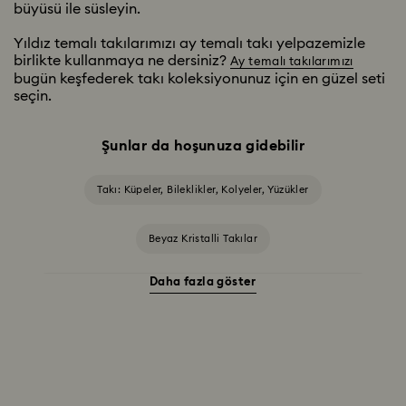
büyüsü ile süsleyin.
Yıldız temalı takılarımızı ay temalı takı yelpazemizle
birlikte kullanmaya ne dersiniz?
Ay temalı takılarımızı
bugün keşfederek takı koleksiyonunuz için en güzel seti
seçin.
Şunlar da hoşunuza gidebilir
Takı: Küpeler, Bileklikler, Kolyeler, Yüzükler
Beyaz Kristalli Takılar
Daha fazla göster
Beyaz ve sarı altın rengi kaplama yüzükler, küpeler ve kolyeler
Cadılar Bayramı Takıları
Gümüş ve altın rengi kaplama takılar, küpeler, bileklikler ve
kolyeler