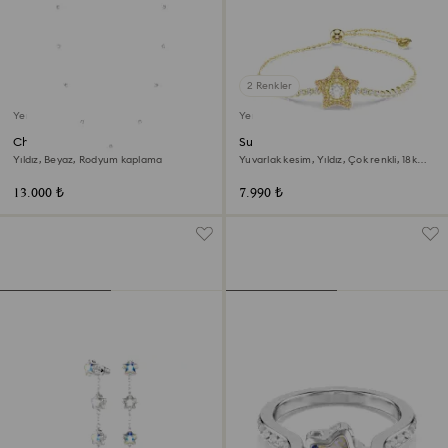
2 Renkler
Yeni
Yeni
Chroma Dizi Kolye
Sublima Bileklik
Yıldız, Beyaz, Rodyum kaplama
Yuvarlak kesim, Yıldız, Çok renkli, 18k
altın rengi yüzey
13.000 ₺
7.990 ₺