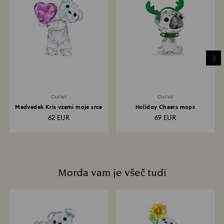
Ko prejmemo vaše vračilo, ga najprej zabeležimo, ko
vračilo obdelamo, pa boste o tem obveščeni po
elektronski pošti. Prenos vašega vračila je nato
odvisen od smernic vaše finančne ustanove in od 3 do
7 delovnih dni lahko traja, da se znesek vračila vknjiži
nazaj na plačilno metodo, ki ste jo uporabili ob
naročilu. Celotni postopek vračila artiklov in vračila
denarja lahko traja od 3 do 4 tedne od datuma
pošiljanja.
Outlet
Outlet
Medvedek Kris vzemi moje srce
Holiday Cheers mops
62 EUR
69 EUR
Morda vam je všeč tudi