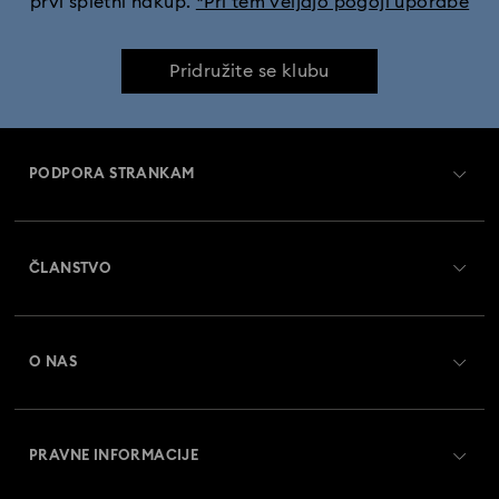
prvi spletni nakup.
*Pri tem veljajo pogoji uporabe
Pridružite se klubu
PODPORA STRANKAM
Pregled službe za pomoč strankam
ČLANSTVO
Status naročila
Register
Darilna kartica - Stanje
O NAS
Swarovski Crystal Society (SCS)
Dostava
O družbi Swarovski
Vračila in zamenjava
PRAVNE INFORMACIJE
Zaposlitev in kariera