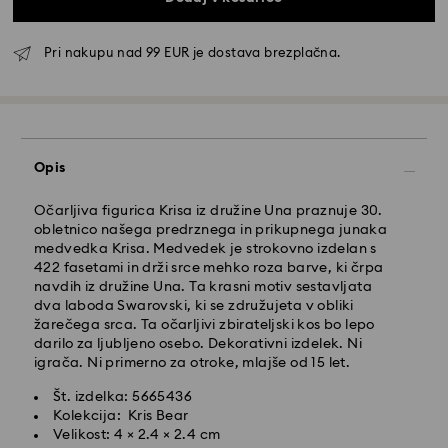
Pri nakupu nad 99 EUR je dostava brezplačna.
Standardna dostava - GLS
Naročila, ki jih oddate od ponedeljka do petka do
10:00 po srednjeevropskem času, bodo obdelana in
Opis
poslana isti delovni dan.
Čas standardne dostave: 3 delovnih dni po obdelavi
in ​​pošiljanju
Očarljiva figurica Krisa iz družine Una praznuje 30.
Strošek standardne dostave: 6,95 EUR
obletnico našega predrznega in prikupnega junaka
Brezplačna standardna dostava pri nakupu nad: 99
medvedka Krisa. Medvedek je strokovno izdelan s
EUR
422 fasetami in drži srce mehko roza barve, ki črpa
navdih iz družine Una. Ta krasni motiv sestavljata
dva laboda Swarovski, ki se združujeta v obliki
Hitra dostava -
FedEx
žarečega srca. Ta očarljivi zbirateljski kos bo lepo
darilo za ljubljeno osebo. Dekorativni izdelek. Ni
igrača. Ni primerno za otroke, mlajše od 15 let.
Naročila, ki jih oddate od ponedeljka do petka do
14:30 po srednjeevropskem času, bodo obdelana in
Št. izdelka: 5665436
poslana isti delovni dan.
Kolekcija: Kris Bear
Čas hitre dostave: 1 delovni dan po obdelavi in
Velikost: 4 × 2.4 × 2.4 cm
pošiljanju