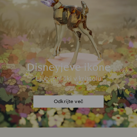
Disneyjeve ikone
Ljubljeni liki v kristalu
Odkrijte več