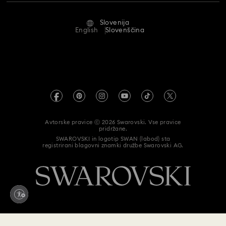
Stanje popravila
Pogoji uporabe
Alumni Community
Slovenija
Stik z nami
Pogoji
English
Slovenščina
Za profesionalce
Vodnik po velikostih
Pravilnik o zasebnosti
Kazalo spletnega mesta
Iskalnik trgovine
Odtis
Umetni diamanti Swarovski
Informacije REACH
Kristallwelten
Avtorske pravice ⓒ 2026 Swarovski. Vse pravice
Izjava o dostopnosti
pridržane.
Code of Conduct & Policies
SWAROVSKI in logotip SWAN (labod) sta
registrirani blagovni znamki družbe Swarovski AG.
Data Protection Consent Statement
Kliknite tukaj za odstop od pogodbe