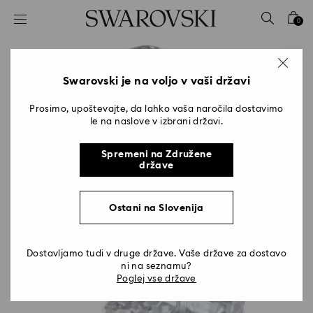
Seznam tipk za dostop
0
0 - Glava
1 - Glavna vsebina
2 - Noga
Swarovski je na voljo v vaši državi
Prosimo, upoštevajte, da lahko vaša naročila dostavimo
le na naslove v izbrani državi.
Spremeni na Združene
države
Ostani na Slovenija
Dostavljamo tudi v druge države. Vaše države za dostavo
ni na seznamu?
Poglej vse države