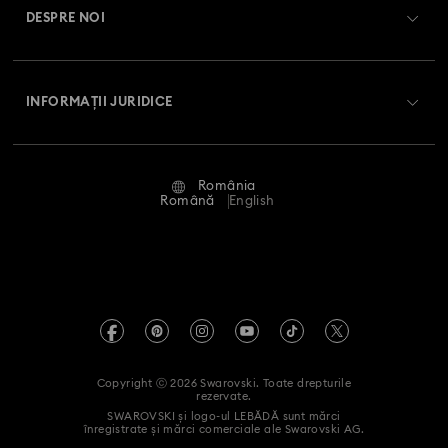
DESPRE NOI
Club Swarovski
Livrare
Despre Swarovski
Swarovski Crystal Society (SCS)
Retur și schimb
INFORMAȚII JURIDICE
Angajări și carieră
Stare reparație
Condiții de utilizare
Alumni Community
România
Contactați-ne
Termeni și condiții
Română
English
Pentru profesioniști
Ghid de mărimi
Politica de confidențialitate
Harta site-ului
Instrument de găsire a magazinelor
Imprimare
Swarovski Created Diamonds
Informații REACH
Kristallwelten
Copyright ⓒ 2026 Swarovski. Toate drepturile
Declarație de accesibilitate
rezervate.
Code of Conduct & Policies
SWAROVSKI și logo-ul LEBĂDĂ sunt mărci
înregistrate și mărci comerciale ale Swarovski AG.
Declarație de consimțământ privind prelucrarea datelor cu