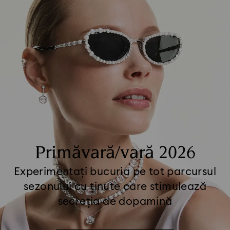
Primăvară/vară 2026
Experimentați bucuria pe tot parcursul
sezonului cu ținute care stimulează
secreția de dopamină