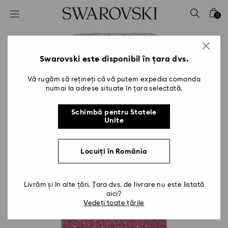
Accesskeys list
0
0 - Antet
1 - Conținut principal
2 - Subsol
Swarovski este disponibil în țara dvs.
Vă rugăm să rețineți că vă putem expedia comanda
numai la adrese situate în țara selectată.
Schimbă pentru Statele
Unite
Locuiți în România
Livrăm și în alte țări. Țara dvs. de livrare nu este listată
aici?
Vedeți toate țările