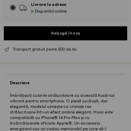
Livrare la adresa
Disponibil online
Adaugă în coș
Transport gratuit peste 500 de lei.
Livrare standard - GLS
Comenzile plasate de luni până vineri până la ora
Descriere
10:00 CET vor fi procesate și expediate în aceeași zi
lucrătoare.
Termen de livrare standard: 4 zile lucrătoare după
Îmbrățișați culorile strălucitoare cu această husă roz
procesare și expediere
vibrant pentru smartphone. O piesă jucăușă, dar
Costul de expediere standard: RON 30
elegantă, modelul uimește cu cristale roz
Livrare standard gratuită peste: RON 500
strălucitoare într-un efect ombré elegant. Husa este
compatibilă cu iPhone® 16 Pro Max și cu
încărcătoarele oficiale Apple®. Un accesoriu
Livrare expres -
FedEx
energizant sau un cadou memorabil pe care să-l