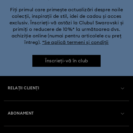
Fiți primul care primește actualizări despre noile
colecții, inspirații de stil, idei de cadou și acces
exclusiv. Înscrieți-vă astăzi la Clubul Swarovski și
primiți o reducere de 10%* la următoarea dvs.
achiziție online (numai pentru articolele cu preț
întreg).
*Se aplică termeni și condiții
Înscrieți-vă în club
RELAȚII CLIENȚI
Prezentare serviciul relații cu clienții
ABONAMENT
Starea comenzii
Înregistrare
Soldul cardului cadou