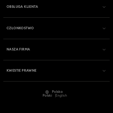
OBSŁUGA KLIENTA
Obsługa klienta — przegląd
CZŁONKOSTWO
Stan zamówienia
Zarejestruj się
Saldo karty podarunkowej
NASZA FIRMA
Swarovski Club
Dostawa
O firmie Swarovski
Swarovski Crystal Society (SCS)
Zwroty i wymiana towaru
KWESTIE PRAWNE
Oferty pracy
Status naprawy
Warunki użytkowania
Alumni Community
Polska
Kontakt
Regulamin
Polski
English
Dla profesjonalistów
Tabele rozmiarów
Polityka prywatności
Mapa strony