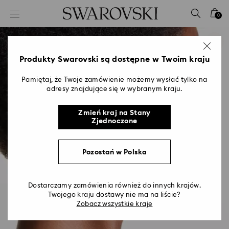
Lista kluczy dostępu
0
0 - Nagłówek
1 - Główna treść
2 - Stopka
Produkty Swarovski są dostępne w Twoim kraju
Pamiętaj, że Twoje zamówienie możemy wysłać tylko na
adresy znajdujące się w wybranym kraju.
Zmień kraj na Stany
Zjednoczone
Pozostań w Polska
Dostarczamy zamówienia również do innych krajów.
Twojego kraju dostawy nie ma na liście?
Zobacz wszystkie kraje