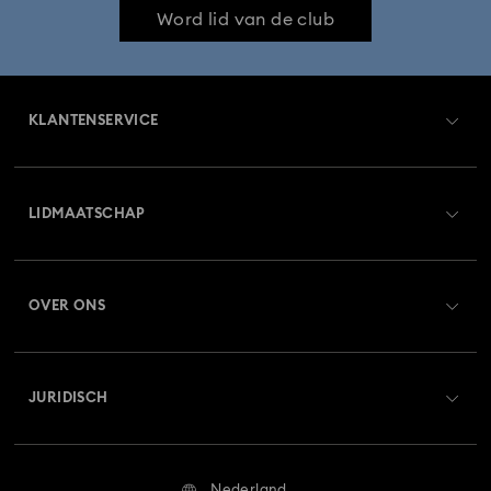
Word lid van de club
KLANTENSERVICE
Overzicht klantenservice
LIDMAATSCHAP
Orderstatus
Registreren
Saldo van cadeaubon
OVER ONS
Swarovski Club
Verzenden
Over Swarovski
Swarovski Crystal Society (SCS)
Retourneren en ruilen
JURIDISCH
Vacatures & Carrière
Reparatiestatus
Gebruiksvoorwaarden
Alumni Community
Nederland