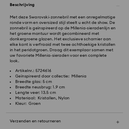
Bestellingen geplaatst van maandag tot vrijdag voor
Beschrijving
10:00 uur CET zullen de dezelfde werkdag worden
verwerkt en verzonden.
Met deze Swarovski-zonnebril met een onregelmatige
Standaard verzending tijd: 2 werkdag na verwerking
ronde vorm en oversized stijl steelt u echt de show. De
en verzending
zonnebril is geïnspireerd op de Millenia-sieradenlijn en
Standaard verzending : EUR 6.95
het groene montuur wordt gecombineerd met
Gratis standaard verzending bij meer dan EUR 99
donkergroene glazen. Het exclusieve scharnier aan
elke kant is verfraaid met twee achthoekige kristallen
in het peridotgroen. Draag dit exemplaar samen met
Expresslevering - FedEx
uw favoriete Millenia-sieraden voor een complete
Swarovski kristal is een delicaat materiaal dat met
Bestellingen die van maandag tot en met vrijdag vóór
look.
bijzonder veel zorg moet worden behandeld. Volg
14:30 CET worden geplaatst, worden dezelfde
onderstaande adviezen op om ervoor te zorgen dat
Artikelnr.: 5724616
werkdag verwerkt en verzonden.
je Swarovski product gedurende een langere periode
Geïnspireerd door collectie: Millenia
Levertijd voor expresslevering: 1 werkdag na
in de best mogelijke staat blijft en om schade te
Breedte glas: 5 cm
verwerking en verzending.
voorkomen:
Breedte neusbrug: 1.9 cm
Kosten voor expressverzending: EUR 17.50
Lengte veer: 13.5 cm
Sieraden en horloges:
Materiaal: Kristallen, Nylon
Bewaar je sieraden in de originele verpakking of in
Swarovski kan momenteel niet leveren aan
Kleur: Groen
een zacht tasje om krassen te voorkomen.
postbussen of APO-/FPO-adressen. Artikelen blijven
Vermijd contact met water.
eigendom van Swarovski tot ontvangst van de
Doe je sieraden af voordat je je handen wast, gaat
laatste betaling.
Verzenden en retourneren
zwemmen en/of producten verzorgingsproducten
Maak je cadeau nóg specialer met een luxe tas en
aanbrengt (bijv. parfum, haarlak, zeep of lotion)