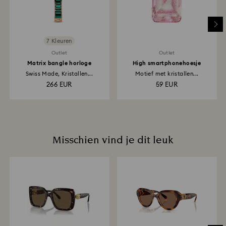
plaatsen. Het hele retour- en terugbetalingsproces
kan 3-4 weken duren vanaf de verzenddatum.
7 Kleuren
Outlet
Outlet
Matrix bangle horloge
High smartphonehoesje
Swiss Made, Kristallen...
Motief met kristallen...
266 EUR
59 EUR
Misschien vind je dit leuk