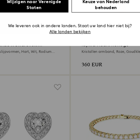
Wijzigen naar Verenigde
Keuze van Nederland
Staten
behouden
We leveren ook in andere landen. Staat uw land hier niet bij?
Alle landen bekijken
ande x Swarovski
Idyllia Heart horloge
 slijpvormen, Hart, Wit, Rodium
Kristallen armband, Roze, Goudkl
afwerking
360 EUR