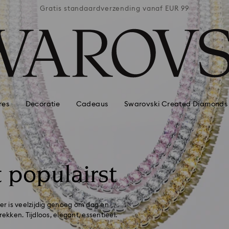
naf EUR 99
Gratis standaardverzending vanaf EUR 99
Gratis st
res
Decoratie
Cadeaus
Swarovski Created Diamonds
t populairst
r is veelzijdig genoeg om dag en
kken. Tijdloos, elegant, essentieel.