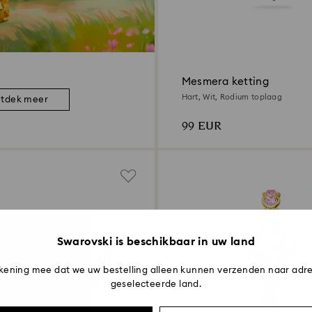
Mesmera ketting
Hart, Wit, Rodium toplaag
tdek meer
99 EUR
Swarovski is beschikbaar in uw land
kening mee dat we uw bestelling alleen kunnen verzenden naar adre
geselecteerde land.