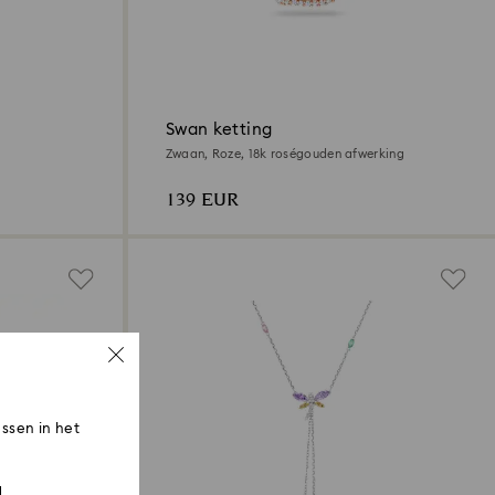
Swan ketting
Zwaan, Roze, 18k roségouden afwerking
139 EUR
ssen in het