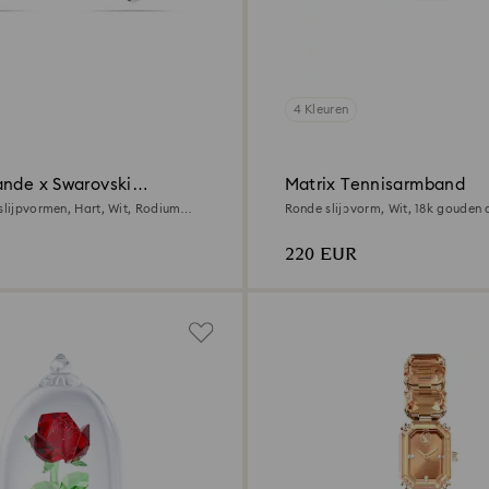
4 Kleuren
ande x Swarovski
Matrix Tennisarmband
s
 slijpvormen, Hart, Wit, Rodium
Ronde slijpvorm, Wit, ‎18k gouden
220 EUR