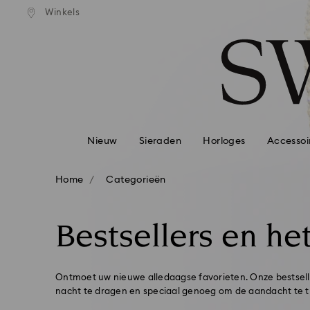
andaardverzending vanaf EUR 99
Gratis standaardverzending va
Winkels
Lijst met toegangscodes
0 - Koptekst
1 - Belangrijkste inhoud
2 - Voettekst
3 - Filter
4 - Zoekresultaten
Nieuw
Sieraden
Horloges
Accessoi
Home
Categorieën
Bestsellers en he
Ontmoet uw nieuwe alledaagse favorieten. Onze bestselle
nacht te dragen en speciaal genoeg om de aandacht te tre