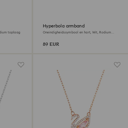
Hyperbola armband
odium toplaag
Oneindigheidssymbool en hart, Wit, Rodium
toplaag
89 EUR