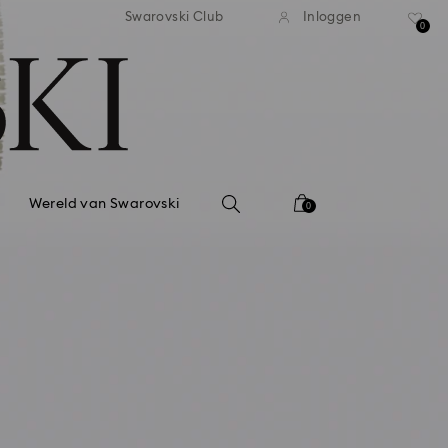
andaardverzending vanaf EUR 99
Gratis standaardverzending va
Swarovski Club
Inloggen
0
Wereld van Swarovski
0