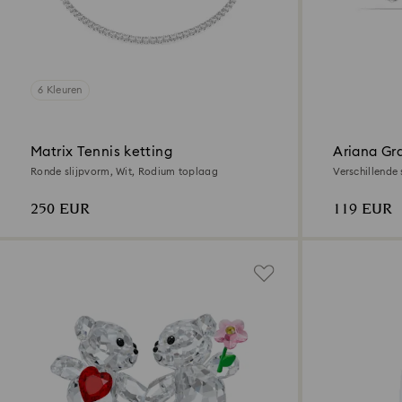
6 Kleuren
Matrix Tennis ketting
Ariana Gr
Oorknopje
Ronde slijpvorm, Wit, Rodium toplaag
Verschillende
toplaag
250 EUR
119 EUR