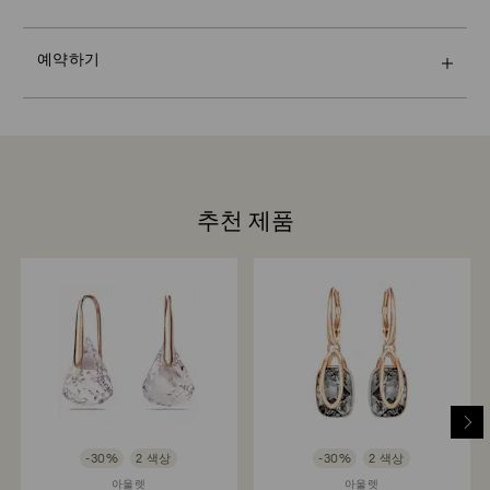
기프트 옵션을 선택하시면 모든 제품이 하나의 기프트백에
습니다.
으로 밝게 빛나는 스타일링을 경험해 보거나, 개성 있는 자
물을 이용해서 손으로 씻어냅니다. 크리스털 제품을 물에
포장됩니다. 메시지 카드를 추가하고 싶으시면 주문 1건당
Crystal Myriad, Licensed-in 및 Creators Lab 제품 구 소
기표현을 위한 제품을 발견해 보거나, 크리스털 엑스퍼트
넣지 마십시오.
1개만 가능합니다..
포 발송까지 최대 2주가 소요될 수 있으며, 이메일을 통해
의 도움을 받아 완벽한 선물을 찾아볼 수 있습니다.
광채를 극대화하기 위해 보풀이 없는 부드러운 천으로 물
예약하기
알려드립니다.
예약 인원은 한정되어 있으며, 일부 매장에서만 예약 서비
기를 제거합니다.
지속가능성:
스를 제공합니다.
강력한 마모성 물질 및 유리/창문 세정제와의 접촉을 피하
선물 포장재는 환경 보호를 고려하여 선택했습니다.
십시오. 크리스털을 다룰 때 면 장갑을 착용하면 지문이 남
Swarovski는 모든 고객의 만족을 최우선으로 생각합니다.
는 것을 피할 수 있습니다.
상품 수령 후 최대 14일 이내로 주문 상품 반품 및 판매 계
예약하기
약 철회가 가능합니다(기프트 카드 및 커스텀 제품 제외).
Swarovski 반품 정책은 프로모션, 세일을 포함한 모든 상
선글라스 제품의 경우 수선이 불가합니다.
품에 적용됩니다.
추천 제품
여기
에서 Swarovski 제품 관리 방법을 자세히 알아보세요.
반품 처리 소요 시간은 얼마나 되나요?
당사에서 반품 제품을 수령한 후 등록이 이루어지며, 반품
이 처리되면 알림 메일을 받아보실 수 있습니다. 환불 처리
는 고객이 이용하는 금융기관의 지침에 따라 다르며, 주문
시 이용한 것과 동일한 결제 수단으로 환불이 완료되기까
지 영업일 기준 최대 3-7일이 소요될 수 있습니다. 전체 반
품 및 환불 절차는 발송일로부터 최대 3~4주가 소요될 수
있습니다.
-30%
2 색상
-30%
2 색상
Swarovski 매장을 통한 반품: 기존 결제 수단으로 반품이
아울렛
아울렛