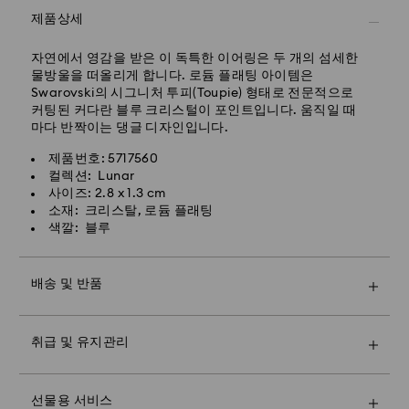
특급 배송은 일부 상품(재고 상황에 따라 변동 가능)에 한해
제품상세
제공됩니다.
월요일-금요일 오전 11시 이전에 접수된 주문은 당일에 처
자연에서 영감을 받은 이 독특한 이어링은 두 개의 섬세한
리되어 발송되며, 영업일 기준 1-2일 소요됩니다.
물방울을 떠올리게 합니다. 로듐 플래팅 아이템은
Swarovski의 시그니처 투피(Toupie) 형태로 전문적으로
배송 소요 시간: 1-2일 영업일
스와로브스키 크리스털은 섬세한 소재로 되어 있으며 특별
커팅된 커다란 블루 크리스털이 포인트입니다. 움직일 때
한 주의를 기울여 취급해야 합니다. 스와로브스키 제품을
마다 반짝이는 댕글 디자인입니다.
특급 배송비: 8,000원
오랫동안 최적의 상태로 유지하려면 다음을 준수하여 손상
되지 않도록 해주시기 바랍니다.
제품번호: 5717560
주말 및 공휴일 주문 건은 영업일 기준 2일 후 처리 및 발송
컬렉션: Lunar
됩니다.
주얼리 & 워치:
사이즈: 2.8 x 1.3 cm
주얼리를 원래의 포장이나 부드러운 주머니에 보관하여 긁
소재: 크리스탈, 로듐 플래팅
히지 않도록 합니다.
색깔: 블루
물에 닿지 않도록 하십시오. 손을 씻거나 수영할 때 및/또
Swarovski는 사서함, 군사우편/함대우편 주소로 배송하
는 제품(향수, 헤어스프레이, 비누, 로션)을 사용할 때는 먼
지 않습니다. 최종 지불 전 까지 제품은 Swarovski 자산입
저 주얼리를 빼놓으십시오. 금속을 손상시키거나 플래팅
배송 및 반품
니다.
수명을 단축시키고 크리스털이 변색되거나 광채가 저하될
말씀드린 마지막 배송 날짜까지 주문하면 일반적으로 제때
수 있습니다.
프리미엄 브랜드 백과 컬러풀한 리본 포장으로 더욱 특별
에 제품을 배송해 드립니다. 택배사 사정으로 인해 배송이
크리스털에 긁힘이나 흠집을 유발할 수 있으므로 단단한
취급 및 유지관리
한 선물을 전해보세요. 메시지 카드도 추가하실 수 있습니
지연될 수 있습니다. 이 경우 Swarovski는 어떠한 책임도
부분에 접촉시키지 마십시오(물체에 부딪힘 등).
다.
지지 않습니다.
당사는 공휴일에 주문을 발송하거나 배송 일정을 지정하지
매장 방문을 예약하고 Swarovski의 탁월한 고유한 기술
입상 및 장식품:
참고:
않습니다. 해당 기간에는 배송이 예상보다 오래 걸릴 수 있
(savoir-faire)을 확인하세요. Swarovski의 눈부신 컬렉션
선물용 서비스
보풀이 없는 부드러운 천으로 조심스럽게 닦거나 미지근한