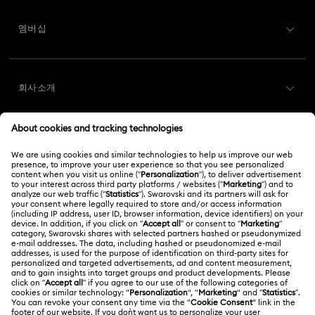
고객 서비스 개요
멤버십
주문 상태
회원가입
기프트 카드 잔액
회사소개
Swarovski Club
배송
Swarovski 소개
Swarovski Crystal Society (SCS)
반품 및 교환
법적고지
채용 정보
온라인 수선 문의
저작권
Alumni Community
대한민국
문의
이용약관
한국어
English
프로페셔널
사이즈 참조
개인정보 보호
사이트 맵
매장 검색
쿠키 동의
Swarovski Created Diamonds
예약하기