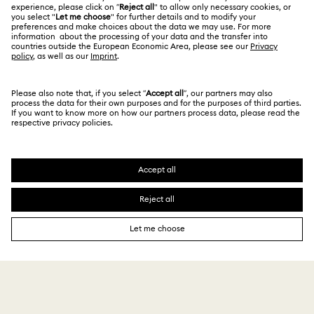
회사 정보
Kristallwelten
REACH 정보
Code of Conduct & Policies
㈜ 스와로브스키코리아 | CEO 신은정 서울시 강남구 도
산대로 456 (청담동 백영빌딩 10-12층) 06062 | 사업자등
정보보호 동의서
록번호
211-86-96219
| 통신판매업신고번호 2013-서울강
남-01540 | 호스팅 서비스 제공자: Swarovski Crystal
Online AG, Daniel Swarovski Corporation AG and D.
Swarovski & Co 및 Swarovski AG | 대표번호 1661-
9060 | 고객센터 1522-9065 | 온라인 구매고객상담
kr.shophelp@swarovski.com | 고객님이 현금 결제한 금
액에 대해, 스와로브스키에서 가입한 KG 이니시스 구매안
전 서비스를 통해 안전 거래를 보장받을 수 있습니다.
SWAROVSKI 및 SWAN 로고는 Swarovski AG의 등록상
표입니다.
90,300 ₩
쇼핑백에 담기
129,000 ₩