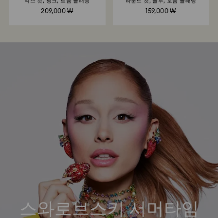
믹스 컷, 핑크, 로듐 플래팅
라운드 컷, 블루, 로듐 플래팅
209,000 ₩
159,000 ₩
스와로브스키 서머타임