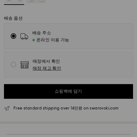
배송 옵션
배송 주소
온라인 이용 가능
표준 배송 - SF Express
매장에서 확인
월요일~금요일 오전 11시 이전에 접수된 주문은 당일에 처
매장 재고 확인
리되어 발송됩니다.
표준 배송 기간: 처리 및 발송 후 영업일 기준 4~5일
쇼핑백에 담기
서울 및 경기: 영업일 기준 2~3일
이외 지역: 영업일 기준 3~5일
표준 배송비: 5,000원
Free standard shipping over 16만원 on swarovski.com
무료 표준 배송 기준 금액: 160,000원
특급 배송 – 일양 익스프레스