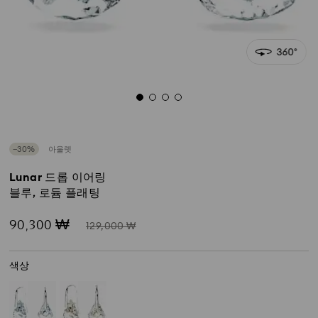
−30%
아울렛
Lunar 드롭 이어링
블루, 로듐 플래팅
Now
Instead
90,300 ₩
129,000 ₩
of
색상