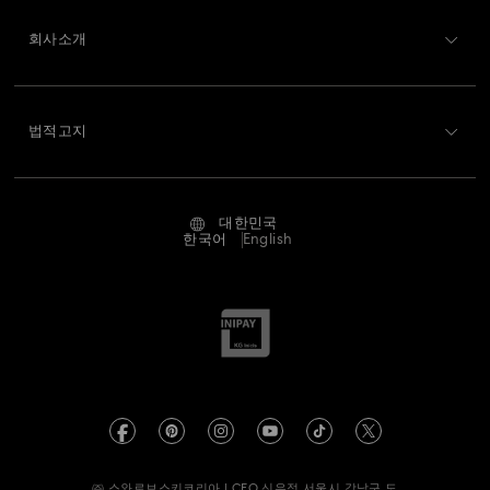
회원가입
기프트 카드 잔액
회사소개
Swarovski Club
배송
Swarovski 소개
Swarovski Crystal Society (SCS)
반품 및 교환
법적고지
채용 정보
온라인 수선 문의
저작권
Alumni Community
대한민국
문의
이용약관
한국어
English
프로페셔널
사이즈 참조
개인정보 보호
사이트 맵
매장 검색
쿠키 동의
Swarovski Created Diamonds
예약하기
회사 정보
Kristallwelten
REACH 정보
Code of Conduct & Policies
㈜ 스와로브스키코리아 | CEO 신은정 서울시 강남구 도