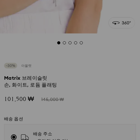
−30%
아울렛
Matrix 브레이슬릿
손, 화이트, 로듐 플래팅
Now
Instead
101,500 ₩
145,000 ₩
of
배송 옵션
배송 주소