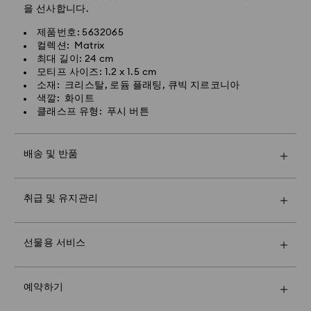
을 선사합니다.
배송 소요 시간: 1-2일 영업일
스와로브스키 크리스털은 섬세한 소재로 되어 있으며 특별
한 주의를 기울여 취급해야 합니다. 스와로브스키 제품을
제품번호: 5632065
특급 배송비: 8,000원
오랫동안 최적의 상태로 유지하려면 다음을 준수하여 손상
컬렉션: Matrix
되지 않도록 해주시기 바랍니다.
최대 길이: 24 cm
주말 및 공휴일 주문 건은 영업일 기준 2일 후 처리 및 발송
모티프 사이즈: 1.2 x 1.5 cm
됩니다.
주얼리 & 워치:
소재: 크리스탈, 로듐 플래팅, 큐빅 지르코니아
주얼리를 원래의 포장이나 부드러운 주머니에 보관하여 긁
색깔: 화이트
히지 않도록 합니다.
클래스프 유형: 푸시 버튼
물에 닿지 않도록 하십시오. 손을 씻거나 수영할 때 및/또
Swarovski는 사서함, 군사우편/함대우편 주소로 배송하
는 제품(향수, 헤어스프레이, 비누, 로션)을 사용할 때는 먼
지 않습니다. 최종 지불 전 까지 제품은 Swarovski 자산입
저 주얼리를 빼놓으십시오. 금속을 손상시키거나 플래팅
배송 및 반품
니다.
수명을 단축시키고 크리스털이 변색되거나 광채가 저하될
말씀드린 마지막 배송 날짜까지 주문하면 일반적으로 제때
수 있습니다.
프리미엄 브랜드 백과 컬러풀한 리본 포장으로 더욱 특별
에 제품을 배송해 드립니다. 택배사 사정으로 인해 배송이
크리스털에 긁힘이나 흠집을 유발할 수 있으므로 단단한
취급 및 유지관리
한 선물을 전해보세요. 메시지 카드도 추가하실 수 있습니
지연될 수 있습니다. 이 경우 Swarovski는 어떠한 책임도
부분에 접촉시키지 마십시오(물체에 부딪힘 등).
다.
지지 않습니다.
당사는 공휴일에 주문을 발송하거나 배송 일정을 지정하지
매장 방문을 예약하고 Swarovski의 탁월한 고유한 기술
입상 및 장식품:
참고:
않습니다. 해당 기간에는 배송이 예상보다 오래 걸릴 수 있
(savoir-faire)을 확인하세요. Swarovski의 눈부신 컬렉션
선물용 서비스
보풀이 없는 부드러운 천으로 조심스럽게 닦거나 미지근한
기프트 옵션을 선택하시면 모든 제품이 하나의 기프트백에
습니다.
으로 밝게 빛나는 스타일링을 경험해 보거나, 개성 있는 자
물을 이용해서 손으로 씻어냅니다. 크리스털 제품을 물에
포장됩니다. 메시지 카드를 추가하고 싶으시면 주문 1건당
Crystal Myriad, Licensed-in 및 Creators Lab 제품 구 소
기표현을 위한 제품을 발견해 보거나, 크리스털 엑스퍼트
넣지 마십시오.
1개만 가능합니다..
포 발송까지 최대 2주가 소요될 수 있으며, 이메일을 통해
의 도움을 받아 완벽한 선물을 찾아볼 수 있습니다.
광채를 극대화하기 위해 보풀이 없는 부드러운 천으로 물
예약하기
알려드립니다.
예약 인원은 한정되어 있으며, 일부 매장에서만 예약 서비
기를 제거합니다.
지속가능성:
스를 제공합니다.
강력한 마모성 물질 및 유리/창문 세정제와의 접촉을 피하