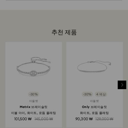
선물 포장재는 환경 보호를 고려하여 선택했습니다.
십시오. 크리스털을 다룰 때 면 장갑을 착용하면 지문이 남
Swarovski는 모든 고객의 만족을 최우선으로 생각합니다.
는 것을 피할 수 있습니다.
상품 수령 후 최대 14일 이내로 주문 상품 반품 및 판매 계
예약하기
약 철회가 가능합니다(기프트 카드 및 커스텀 제품 제외).
Swarovski 반품 정책은 프로모션, 세일을 포함한 모든 상
선글라스 제품의 경우 수선이 불가합니다.
품에 적용됩니다.
추천 제품
여기
에서 Swarovski 제품 관리 방법을 자세히 알아보세요.
반품 처리 소요 시간은 얼마나 되나요?
당사에서 반품 제품을 수령한 후 등록이 이루어지며, 반품
이 처리되면 알림 메일을 받아보실 수 있습니다. 환불 처리
는 고객이 이용하는 금융기관의 지침에 따라 다르며, 주문
시 이용한 것과 동일한 결제 수단으로 환불이 완료되기까
지 영업일 기준 최대 3-7일이 소요될 수 있습니다. 전체 반
품 및 환불 절차는 발송일로부터 최대 3~4주가 소요될 수
있습니다.
-30%
-30%
4 색상
Swarovski 매장을 통한 반품: 기존 결제 수단으로 반품이
아울렛
아울렛
처리되며 환불이 완료되기까지 영업일 기준 최대 3~7일이
Matrix 브레이슬릿
Only 브레이슬릿
소요됩니다.
이블 아이, 화이트, 로듐 플래팅
화이트, 로듐 플래팅
101,500 ₩
145,000 ₩
90,300 ₩
129,000 ₩