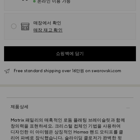
온라인 이용 가능
매장에서 확인
표준 배송 - SF Express
매장 재고 확인
월요일~금요일 오전 11시 이전에 접수된 주문은 당일에 처
리되어 발송됩니다.
표준 배송 기간: 처리 및 발송 후 영업일 기준 4~5일
쇼핑백에 담기
서울 및 경기: 영업일 기준 2~3일
Free standard shipping over 16만원 on swarovski.com
이외 지역: 영업일 기준 3~5일
표준 배송비: 5,000원
무료 표준 배송 기준 금액: 160,000원
특급 배송 – 일양 익스프레스
제품상세
특급 배송은 일부 상품(재고 상황에 따라 변동 가능)에 한해
제공됩니다.
Matrix 패밀리의 매혹적인 로듐 플래팅 브레이슬릿과 함께
창의력을 표현하세요. 크리스털 컵체인 기법을 사용하여
월요일-금요일 오전 11시 이전에 접수된 주문은 당일에 처
디자인한 이 아이템은 상징적인 Hamsa 핸드 모티프를 클
리되어 발송되며, 영업일 기준 1-2일 소요됩니다.
리어 파베로 장식했습니다. 슬라이딩 클로저가 완벽한 핏