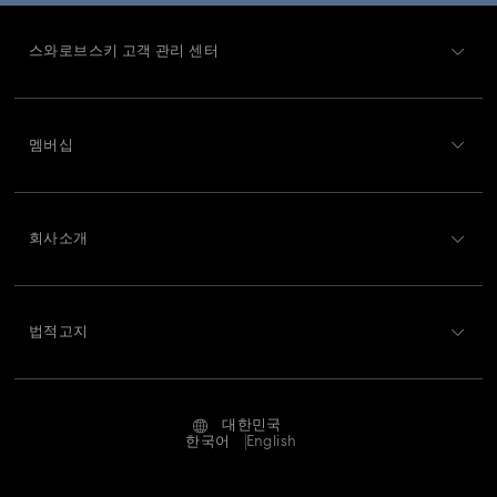
스와로브스키 고객 관리 센터
고객 서비스 개요
멤버십
주문 상태
회원가입
기프트 카드 잔액
회사소개
Swarovski Club
배송
Swarovski 소개
Swarovski Crystal Society (SCS)
반품 및 교환
법적고지
채용 정보
온라인 수선 문의
저작권
Alumni Community
대한민국
문의
이용약관
한국어
English
프로페셔널
사이즈 참조
개인정보 보호