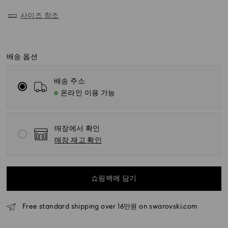
사이즈 참조
배송 옵션
배송 주소
온라인 이용 가능
매장에서 확인
표준 배송 - SF Express
매장 재고 확인
월요일~금요일 오전 11시 이전에 접수된 주문은 당일에 처
리되어 발송됩니다.
표준 배송 기간: 처리 및 발송 후 영업일 기준 4~5일
쇼핑백에 담기
서울 및 경기: 영업일 기준 2~3일
Free standard shipping over 16만원 on swarovski.com
이외 지역: 영업일 기준 3~5일
표준 배송비: 5,000원