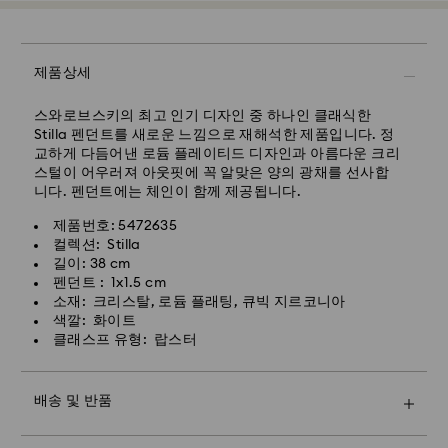
무료 표준 배송 기준 금액: 160,000원
특급 배송 – 일양 익스프레스
제품상세
특급 배송은 일부 상품(재고 상황에 따라 변동 가능)에 한해
제공됩니다.
스와로브스키의 최고 인기 디자인 중 하나인 클래식한
Stilla 펜던트를 새로운 느낌으로 재해석한 제품입니다. 정
월요일-금요일 오전 11시 이전에 접수된 주문은 당일에 처
교하게 다듬어낸 로듐 플레이티드 디자인과 아름다운 크리
리되어 발송되며, 영업일 기준 1-2일 소요됩니다.
스털이 어우러져 아웃핏에 꼭 알맞은 양의 광채를 선사합
니다. 펜던트에는 체인이 함께 제공됩니다.
배송 소요 시간: 1-2일 영업일
스와로브스키 크리스털은 섬세한 소재로 되어 있으며 특별
한 주의를 기울여 취급해야 합니다. 스와로브스키 제품을
제품번호: 5472635
특급 배송비: 8,000원
오랫동안 최적의 상태로 유지하려면 다음을 준수하여 손상
컬렉션: Stilla
되지 않도록 해주시기 바랍니다.
길이: 38 cm
주말 및 공휴일 주문 건은 영업일 기준 2일 후 처리 및 발송
펜던트 : 1x1.5 cm
됩니다.
주얼리 & 워치:
소재: 크리스탈, 로듐 플래팅, 큐빅 지르코니아
주얼리를 원래의 포장이나 부드러운 주머니에 보관하여 긁
색깔: 화이트
히지 않도록 합니다.
클래스프 유형: 랍스터
물에 닿지 않도록 하십시오. 손을 씻거나 수영할 때 및/또
Swarovski는 사서함, 군사우편/함대우편 주소로 배송하
는 제품(향수, 헤어스프레이, 비누, 로션)을 사용할 때는 먼
지 않습니다. 최종 지불 전 까지 제품은 Swarovski 자산입
저 주얼리를 빼놓으십시오. 금속을 손상시키거나 플래팅
배송 및 반품
니다.
수명을 단축시키고 크리스털이 변색되거나 광채가 저하될
말씀드린 마지막 배송 날짜까지 주문하면 일반적으로 제때
수 있습니다.