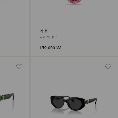
키 링
피어 컷, 핑크
159,000 ₩