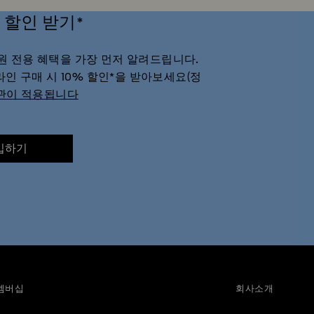
 할인 받기*
마인크래프트 피규어 및 홈데코
미니마우스 피겨린 & 쥬얼리 | 스와로브스키
회원 전용 혜택을 가장 먼저 알려드립니다.
브스키
밤비, 덤보, 101마리 달마시안과 아리스토캣 컬렉션
블랙 팬서 피규
온라인 구매 시 10% 할인*을 받아보세요(정
관이 적용됩니다
스파이더 맨 피규어 및 보석 컬렉션
아리아나 그란데 x 스와로브스키 캡슐 컬렉
라의 앨리스 컬렉션
체셔 고양이 액세서리 & 피규어
테디베어 목걸이와 펜
입하기
5주년 기념 선물
30주년 기념 선물
50주년 기념 선물
4주년 기념
위한 선물
그녀를 위한 선물
기념일 주얼리 & 선물
남성 기프트
절 홈데코 & 토끼 피규어
생일 기프트
신생아 & 예비 부모를 위한 선물
멤버십
회사소개
커플을 위한 선물
크리스털 무당벌레 주얼리
크리스털 테디베어 주