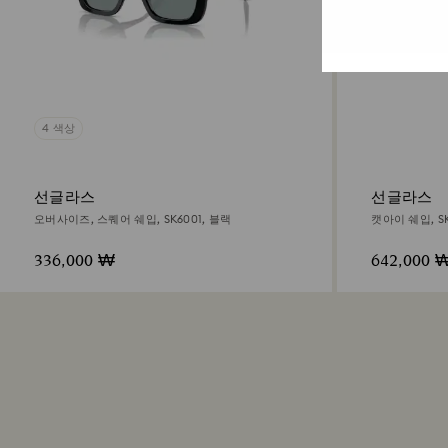
4 색상
선글라스
선글라스
오버사이즈, 스퀘어 쉐입, SK6001, 블랙
캣아이 쉐입, SK
336,000 ₩
642,000 