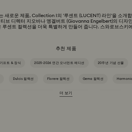
운 제품, Collection I의 '루센트 (LUCENT) 라인'을
에이티브 디렉터 지오바나 엥겔버트 (Giovanna Engelbert)의
루센트 컬렉션을 더욱 특별하게 만들어 줍니다. 스와로브스키에서 선보
추천 제품
기프트 & 장식
2025-2026 연간 오너먼트 에디션
20주년 기념 선물
Dulcis 컬렉션
Florere 컬렉션
Gema 컬렉션
Harmon
더 보기
a 컬렉션
Idyllia Lilia 컬렉션
Idyllia 컬렉션
Imber 컬렉션
Mesmera 컬렉션
Millenia 컬렉션
Numina 컬렉션
Orbita
warovski Classica
Symbolica 컬렉션
Una Angelic 컬렉션
U