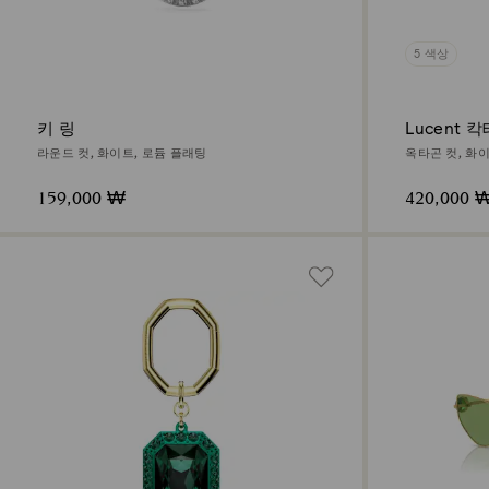
5 색상
키 링
Lucent 
라운드 컷, 화이트, 로듐 플래팅
옥타곤 컷, 화
159,000 ₩
420,000 