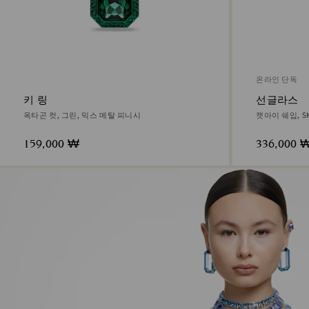
온라인 단독
키 링
선글라스
옥타곤 컷, 그린, 믹스 메탈 피니시
캣아이 쉐입, SK
159,000 ₩
336,000 