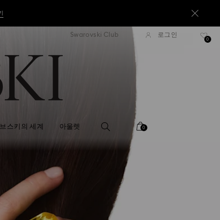
기
Swarovski Club
로그인
6만원 이상 구매 시 무료 배송
16만원 이상 구매 시 무료
0
기
기
브스키의 세계
아울렛
0