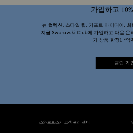
가입하고 10%
마블 피규어 및 보석 컬렉션
뉴 컬렉션, 스타일 팁, 기프트 아이디어, 
미키마우스 피겨린 & 쥬얼리 | 스와로
지금 Swarovski Club에 가입하고 다음 
가 상품 한정).
*약
선장 마블 피규어 & 보석 컬렉션
위키드 피규어 & 오너먼트
이상한 나
클럽 가
10주년 기념 선물
1
결혼 선물, 브라이덜 파티 선물 및 신부를 
베스트셀러 선물
별자리
부활
스와로브스키 고객 관리 센터
엄마를 위한 어버이날 추천 선물
졸업 선물