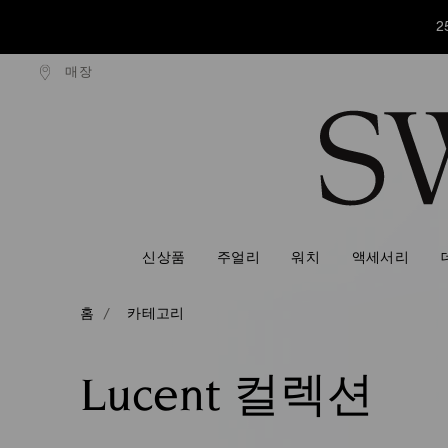
2
매장
만원 이상 구매 시 무료 배송
16만원 이상 구매 시 무료 
Accesskeys list
2
0 - Header
2
1 - Main content
2 - Footer
3 - Filter
4 - Search results
신상품
주얼리
워치
액세서리
홈
카테고리
Lucent 컬렉션