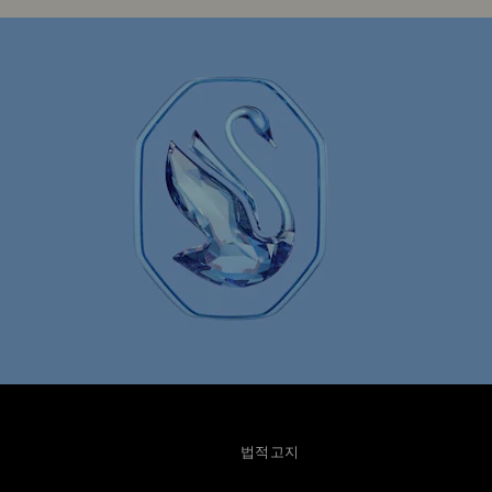
미니언즈 주얼리 & 피규어 컬렉션
어 및 보석 컬렉션
비엔나 컬렉션
션
아이언 맨 피규어 & 보석 컬렉션
던트, 팔찌
헐크 피규어 및 보석 컬렉션
 선물
Infinity 컬렉션
럭셔리 기프트
로맨틱 기프트
아버지의 날 선물
앵무새 조각상
법적고지
얼리, 인형 & 펜던트
하트 주얼리 및 조각상