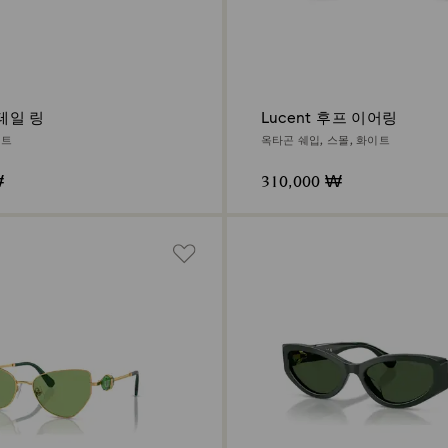
칵테일 링
Lucent 후프 이어링
이트
옥타곤 쉐입, 스몰, 화이트
₩
310,000 ₩