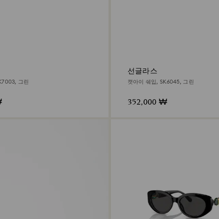
선글라스
7003, 그린
캣아이 쉐입, SK6045, 그린
₩
352,000 ₩