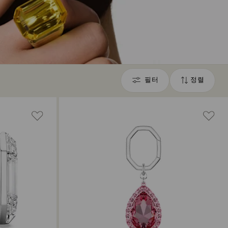
필터
정렬
필
정
터
렬