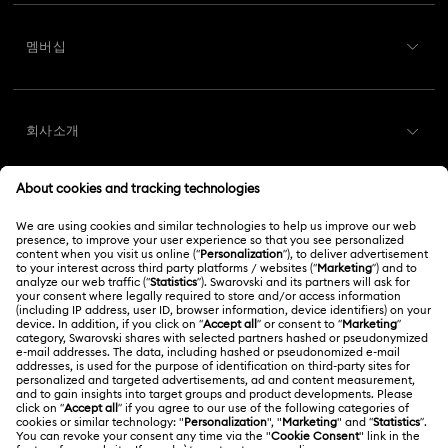
고객 서비스 개요
멤버십
주문 상태
회원가입
기프트 카드 잔액
회사소개
Swarovski Club
배송
Swarovski 소개
Swarovski Crystal Society (SCS)
반품 및 교환
법적고지
채용 정보
온라인 수선 문의
저작권
Alumni Community
대한민국
문의
이용약관
한국어
English
프로페셔널
사이즈 참조
개인정보 보호
사이트 맵
매장 검색
쿠키 동의
Swarovski Created Diamonds