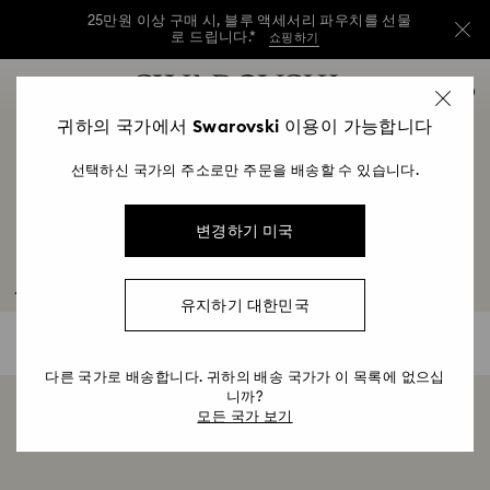
25만원 이상 구매 시, 블루 액세서리 파우치를 선물
로 드립니다.*
쇼핑하기
25만원 이상 구매 시, 블루 액세서리 파우치를 선물
Accesskeys list
0
로 드립니다.*
쇼핑하기
0 - Header
귀하의 국가에서 Swarovski 이용이 가능합니다
25만원 이상 구매 시, 블루 액세서리 파우치를 선물
1 - Main content
로 드립니다.*
쇼핑하기
선택하신 국가의 주소로만 주문을 배송할 수 있습니다.
2 - Footer
3 - Filter
변경하기 미국
4 - Search results
웨딩 기프트
유지하기 대한민국
0 결과
필터
필
터
다른 국가로 배송합니다. 귀하의 배송 국가가 이 목록에 없으십
니까?
0 보기( 0 상품 중)
모든 국가 보기