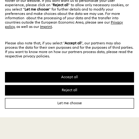
예약하기
회사 정보
Kristallwelten
REACH 정보
Code of Conduct & Policies
㈜ 스와로브스키코리아 | CEO 신은정 서울시 강남구 도
산대로 456 (청담동 백영빌딩 10-12층) 06062 | 사업자등
정보보호 동의서
록번호
211-86-96219
| 통신판매업신고번호 2013-서울강
남-01540 | 호스팅 서비스 제공자: Swarovski Crystal
Online AG, Daniel Swarovski Corporation AG and D.
Swarovski & Co 및 Swarovski AG | 대표번호 1661-
9060 | 고객센터 1522-9065 | 온라인 구매고객상담
kr.shophelp@swarovski.com | 고객님이 현금 결제한 금
액에 대해, 스와로브스키에서 가입한 KG 이니시스 구매안
전 서비스를 통해 안전 거래를 보장받을 수 있습니다.
SWAROVSKI 및 SWAN 로고는 Swarovski AG의 등록상
표입니다.