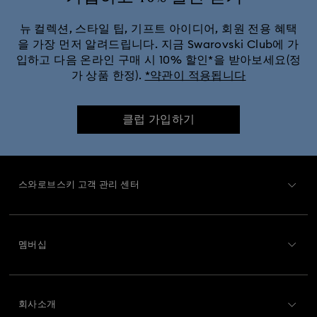
봄/여름 식기류 ＆ 야외 테이블 데코
스타워즈 피겨린
뉴 컬렉션, 스타일 팁, 기프트 아이디어, 회원 전용 혜택
을 가장 먼저 알려드립니다. 지금 Swarovski Club에 가
입하고 다음 온라인 구매 시 10% 할인*을 받아보세요(정
유니버설 스튜디오 기프트 & 오너먼트
가 상품 한정).
*약관이 적용됩니다
이상한 나라의 앨리스 오너먼트 & 피겨린
클럽 가입하기
눈사람 데코 & 오너먼트
별 데코 & 장식품
산타클로스 데코 & 오너먼트
순록 데코 & 오너먼트
스와로브스키 고객 관리 센터
진저브레드 데코 & 오너먼트
집들이와 홈 기프트
고객 서비스 개요
멤버십
주문 상태
크리스털 나비 조각상
호두까기 데코 & 오너먼트
회원가입
기프트 카드 잔액
홀리데이 트리 방울
회사소개
Swarovski Club