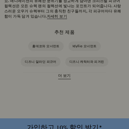
요. 애니메이션의 유쾌한 분위기를 정교하게 담아낸 크리스털 피규어
컬렉션은 모든 슈렉 팬의 컬렉션에 빛나는 포인트가 되어줍니다. 사랑
스러운 오우거 슈렉부터 그의 충직한 친구들까지, 각 피규어마다 유쾌
함이 가득 담겨 있습니다.
자세히 보기
추천 제품
홈데코와 오너먼트
Idyllia 오너먼트
디즈니 알라딘 피규어
디즈니 캐릭터와 피겨린
더 보기
디즈니와 스와로브스키의 곰돌이 푸 피규어 및 오너먼트
라이온 킹 피겨린 및 데코
마블과 스와로브스키의 엑스맨 피규어 및 오너먼트
미녀와 야수 홈데코 & 피규어
가입하고 10% 할인 받기*