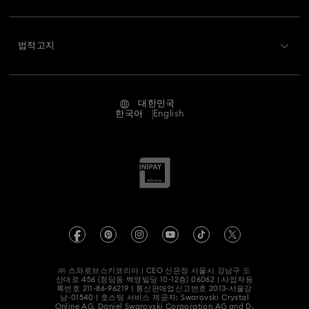
배송
Swarovski 소개
Swarovski Crystal Society (SCS)
반품 및 교환
법적고지
채용 정보
온라인 수선 문의
저작권
Alumni Community
대한민국
문의
이용약관
한국어
English
프로페셔널
사이즈 참조
개인정보 보호
사이트 맵
매장 검색
회사 정보
Swarovski Created Diamonds
예약하기
REACH 정보
Kristallwelten
정보보호 동의서
Code of Conduct & Policies
㈜ 스와로브스키코리아 | CEO 신은정 서울시 강남구 도
산대로 456 (청담동 백영빌딩 10-12층) 06062 | 사업자등
록번호
211-86-96219
| 통신판매업신고번호 2013-서울강
남-01540 | 호스팅 서비스 제공자: Swarovski Crystal
Online AG, Daniel Swarovski Corporation AG and D.