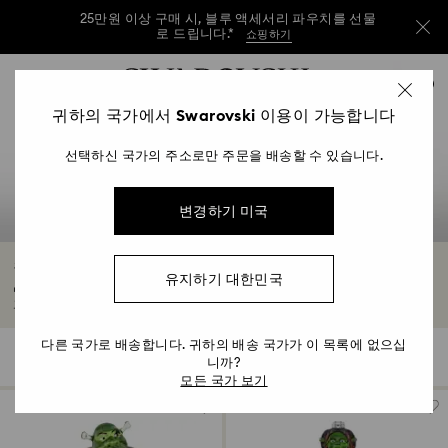
25만원 이상 구매 시, 블루 액세서리 파우치를 선물
로 드립니다.*
쇼핑하기
25만원 이상 구매 시, 블루 액세서리 파우치를 선물
Accesskeys list
0
로 드립니다.*
쇼핑하기
0 - Header
귀하의 국가에서 Swarovski 이용이 가능합니다
25만원 이상 구매 시, 블루 액세서리 파우치를 선물
1 - Main content
로 드립니다.*
쇼핑하기
선택하신 국가의 주소로만 주문을 배송할 수 있습니다.
2 - Footer
3 - Filter
변경하기 미국
4 - Search results
슈렉 홈데코 및 피규어
유지하기 대한민국
명작 애니메이션 슈렉의 감동을 다시 느껴보세요. 생동감 넘치는 컬러 크리스털로 정
교하게 완성된 스와로브스키 피규어는 캐릭터들의 유쾌한 매력을...
자세히 보기
다른 국가로 배송합니다. 귀하의 배송 국가가 이 목록에 없으십
5 결과
필터
정렬
필
니까?
정
터
렬
모든 국가 보기