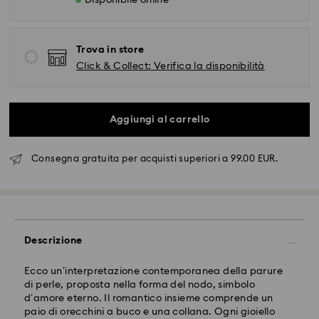
Disponibile online
Trova in store
Click & Collect: Verifica la disponibilità
Aggiungi al carrello
Consegna gratuita per acquisti superiori a 99.00 EUR.
Spedizione standard - FedEx
Gli ordini inoltrati dal lunedì al venerdì entro le ore
14:30 CET verranno elaborati e spediti lo stesso giorno
lavorativo.
Descrizione
Tempi di spedizione standard: 2-4 giorni lavorativi
dopo l'elaborazione e spedizione.
Ecco un’interpretazione contemporanea della parure
Costo di spedizione: EUR 6.50
di perle, proposta nella forma del nodo, simbolo
Spedizione gratuita per ordini superiori a: EUR 99
d’amore eterno. Il romantico insieme comprende un
paio di orecchini a buco e una collana. Ogni gioiello