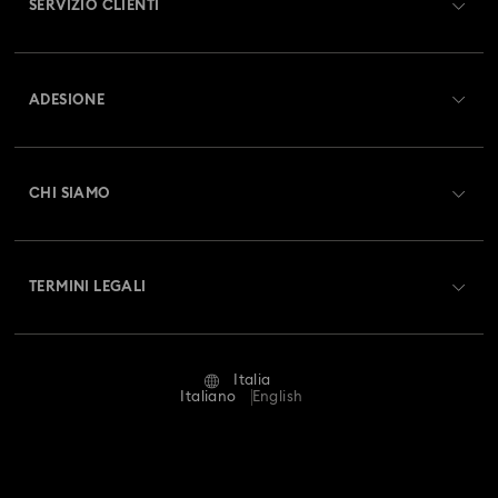
SERVIZIO CLIENTI
Panoramica Servizio clienti
ADESIONE
Stato dell'ordine
Registrati
Saldo Carta Regalo
CHI SIAMO
Swarovski Club
Spedizioni
A proposito di Swarovski
Swarovski Crystal Society (SCS)
Resi & Cambi
TERMINI LEGALI
Lavora con noi
Stato della riparazione
Condizioni D’Uso
Alumni Community
Italia
Contatto
Termini & Condizioni
Italiano
English
For Professionals
Calcola la tua taglia
Informativa Sulla Privacy
Mappa Del Sito
Cerca il store più vicino