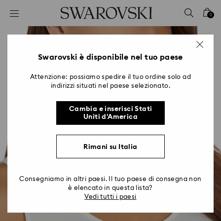
Accesskeys list
0
0 - Header
1 - Main content
2 - Footer
Swarovski è disponibile nel tuo paese
Attenzione: possiamo spedire il tuo ordine solo ad
indirizzi situati nel paese selezionato.
Cambia e inserisci Stati
Uniti d'America
Rimani su Italia
Consegniamo in altri paesi. Il tuo paese di consegna non
è elencato in questa lista?
Vedi tutti i paesi