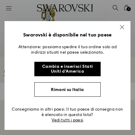
Accesskeys list
0
0 - Header
1 - Main content
2 - Footer
Swarovski è disponibile nel tuo paese
3 - Filter
Attenzione: possiamo spedire il tuo ordine solo ad
indirizzi situati nel paese selezionato.
4 - Search results
Regali e gioielli segno zodiacale Scorpione
Cambia e inserisci Stati
Uniti d'America
Pronto ad attaccare, l’enigmatico Scorpione si esprime attraverso
affascinanti...
Leggi tutto
Rimani su Italia
0 risultati
Filtri
Filtri
Consegniamo in altri paesi. Il tuo paese di consegna non
Visualizzazione di 0 di 0 prodotti
è elencato in questa lista?
Vedi tutti i paesi