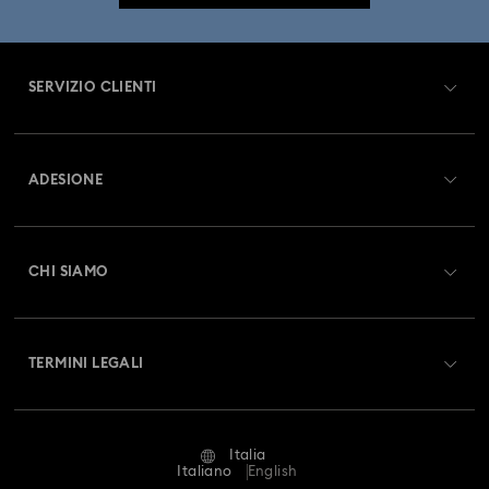
Collezione Holiday Magic
Collezione Hyperbola
Collezione Idyllia
Collezione Idyllia Lilia
SERVIZIO CLIENTI
Collezione Imber
Collezione Lucent
Panoramica Servizio clienti
ADESIONE
Collezione Luna
Collezione Matrix
Stato dell'ordine
Registrati
Collezione Matrix Tennis
Collezione Matrix Vittore
Saldo Carta Regalo
CHI SIAMO
Swarovski Club
Collezione Mesmera
Collezione Millenia
Spedizioni
A proposito di Swarovski
Swarovski Crystal Society (SCS)
Resi & Cambi
Collezione Numina
Collezione Orbita
TERMINI LEGALI
Lavora con noi
Stato della riparazione
Condizioni D’Uso
Collezione Signum
Collezione Stilla
Alumni Community
Italia
Contatto
Termini & Condizioni
Italiano
English
Collezione Swan
Collezione Una
For Professionals