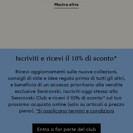
Mostra altro
Accessori e soggetti Stregatto
Ariana Grande x Swarovski Capsule Collection
Collezione Alice nel Paese delle meraviglie
Collezione Angelic
Collezione Chroma
Iscriviti e ricevi il 10% di sconto*
Collezione Constella
Collezione Curiosa
Ricevi aggiornamenti sulle nuove collezioni,
consigli di stile e idee regalo prima di tutti gli altri,
e beneficia di un accesso prioritario alle vendite
Collezione Dextera
Collezione Disney Classics
esclusive Swarovski. Iscriviti oggi stesso allo
Swarovski Club e ricevi il 10% di sconto* sul tuo
Collezione Dulcis
Collezione Florere
prossimo acquisto online (solo su articoli a prezzo
pieno).
*Si applicano termini e condizioni
Collezione Gema
Collezione Harmonia
Entra a far parte del club