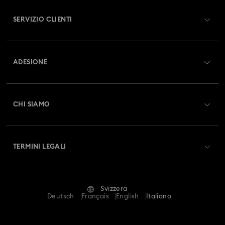
SERVIZIO CLIENTI
Panoramica Servizio clienti
ADESIONE
Stato dell'ordine
Registrati
Saldo Carta Regalo
CHI SIAMO
Swarovski Club
Spedizioni
A proposito di Swarovski
Swarovski Crystal Society (SCS)
Resi & Cambi
TERMINI LEGALI
Lavora con noi
Stato della riparazione
Condizioni D’Uso
Alumni Community
Svizzera
Contatto
Termini & Condizioni
Deutsch
Français
English
Italiano
For Professionals
Calcola la tua taglia
Informativa Sulla Privacy