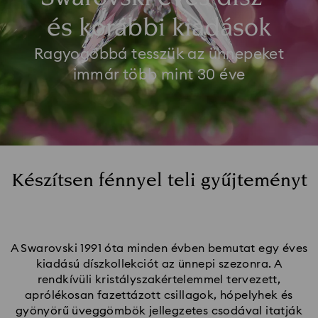
és korábbi kiadások
Ragyogóbbá tesszük az ünnepeket
immár több mint 30 éve
Készítsen fénnyel teli gyűjteményt
A Swarovski 1991 óta minden évben bemutat egy éves
kiadású díszkollekciót az ünnepi szezonra. A
rendkívüli kristályszakértelemmel tervezett,
aprólékosan fazettázott csillagok, hópelyhek és
gyönyörű üveggömbök jellegzetes csodával itatják