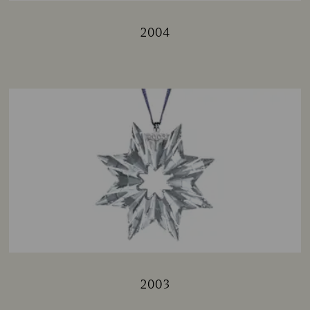
2004
Title:
2003
Title: