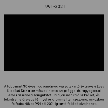
1991-2021
A több mint 30 éves hagyományra visszatekintő Swarovski Éves
Kiadású Dísz a természet ihlette szépséggel és ragyogással
emeli az ünnepi hangulatot. Találjon inspiráló szikrákat, és
tekintsen előre egy fénnyel és örömmel teli szezonra, miközben
felfedezzük az 1991-től 2021-ig tartó fejlődő dizájnokat.