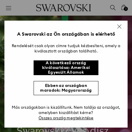
Hozzáférési-kulcs lista
0
0 - Fejléc
1 – Fő tartalom
2 - Lábléc
A Swarovski az Ön országában is elérhető
Rendelését csak olyan címre tudjuk kézbesíteni, amely a
kiválasztott országban található.
A következő ország
kiválasztása: Amerikai
Egyesült Államok
Ebben az országban
maradok: Magyarország
Más országokban is kiszállítunk. Nem találja az országot,
amelyben kiszállítást kérne?
Összes ország megtekintése
Swarovski éves dísz