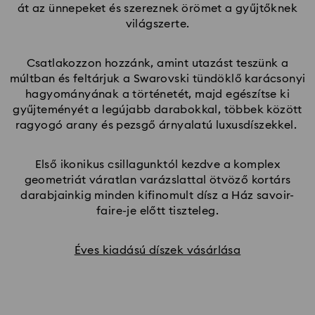
át az ünnepeket és szereznek örömet a gyűjtőknek
világszerte.
Csatlakozzon hozzánk, amint utazást teszünk a
múltban és feltárjuk a Swarovski tündöklő karácsonyi
hagyományának a történetét, majd egészítse ki
gyűjteményét a legújabb darabokkal, többek között
ragyogó arany és pezsgő árnyalatú luxusdíszekkel.
Első ikonikus csillagunktól kezdve a komplex
geometriát váratlan varázslattal ötvöző kortárs
darabjainkig minden kifinomult dísz a Ház savoir-
faire-je előtt tiszteleg.
Éves kiadású díszek vásárlása