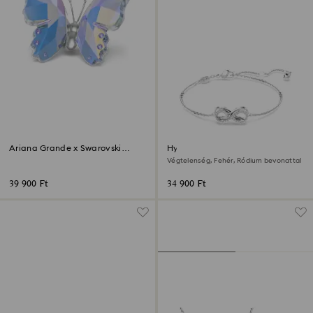
‎Ariana Grande x Swarovski
Hyperbola karkötő
Pillangó
Végtelenség, Fehér, Ródium bevonattal
39 900 Ft
34 900 Ft