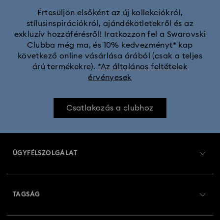
Értesüljön elsőként az új kollekciókról,
stílusinspirációkról, ajándékötletekről és az
Chroma kollekció
Constella kollekció
exkluzív hozzáférésről! Iratkozzon fel a Swarovski
Clubba még ma, és 10% kedvezményt* kap
Curiosa kollekció
Dextera kollekció
következő online vásárlása árából (csak a teljes
árú termékekre).
*Az általános feltételek
érvényesek
Disney Classics kollekció
Disney karakterek és Disney ajándékok
Dulcis Kollekció
Csatlakozás a clubhoz
Fekete Párduc figura és ékszer kollekció
Florere kollekció
ÜGYFÉLSZOLGÁLAT
Gema kollekció
Harmonia kollekció
Ügyfélszolgálat áttekintés
Holiday Cheers kollekció
Holiday Magic kollekció
TAGSÁG
Rendelési állapot
Hulk figura és ékszer kollekció
Hyperbola kollekció
Regisztráció