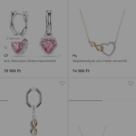
2 Színben
Új
Chroma csepp alakú fülbevaló
Hyperbola nyaklánc
Szív, Rózsaszín, Ródium bevonattal
Végtelenség és szív, Fehér, Kevertfém-
felület
39 900 Ft
54 900 Ft