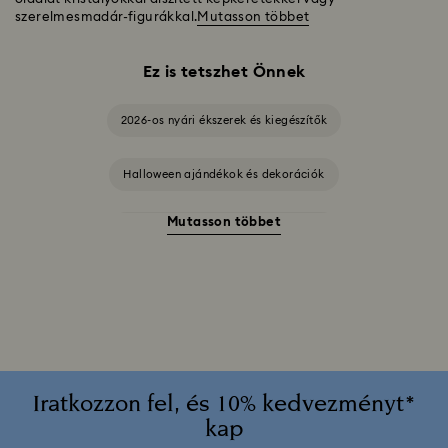
szerelmesmadár-figurákkal.
Mutasson többet
Ez is tetszhet Önnek
2026-os nyári ékszerek és kiegészítők
Halloween ajándékok és dekorációk
Mutasson többet
20. házassági évfordulós ajándékok
2025-2026-es éves kiadású díszek
A Swarovski Stilla kollekció
A Vienna kollekció
Alice Csodaországban kollekció
Iratkozzon fel, és 10% kedvezményt*
kap
Ariana Grande x Swarovski kapszulakollekció