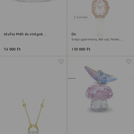
2 Színben
Idyllia Méh és virágok
Dextera octagon óra
üveggömbben
Svájci gyártmány, Bőr szíj, Fehér,
Rózsaarany árnyalatú felület
54 900 Ft
130 000 Ft