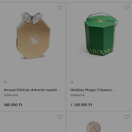
Új
Új
Annual Edition Adventi naptár
Holiday Magic Classics
2026
Karácsonyfadísz szett
többszínű
többszínű
480 000 Ft
1 100 000 Ft