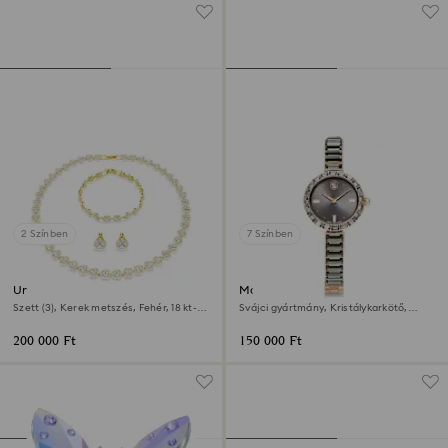
2 Színben
7 Színben
Una Angelic szett
Matrix bangle óra
Szett (3), Kerek metszés, Fehér, 18 kt-os
Svájci gyártmány, Kristálykarkötő,
aranybevonat
Szürke, Rózsaarany árnyalatú felület
200 000 Ft
150 000 Ft