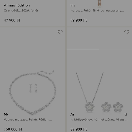
Annual Edition
Insigne medál
Csengődísz 2026, fehér
Kereszt, Fehér, 18 kt-os rózsaarany
bevonat
47 900 Ft
59 900 Ft
Mesmera szett
Ariana Grande x Swarovski szett
Vegyes metszés, Fehér, Ródium
Kristálygyöngy, Körmetszéses, Virág,
bevonattal
Fehér, Ródium bevonattal
150 000 Ft
87 900 Ft