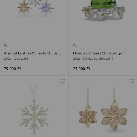
Új
Új
Annual Edition 35. évfordulós
Holiday Cheers Vonatvagon
díszszett
2026, többszínű
2026. évi kiadás, többszínű
79 900 Ft
27 900 Ft