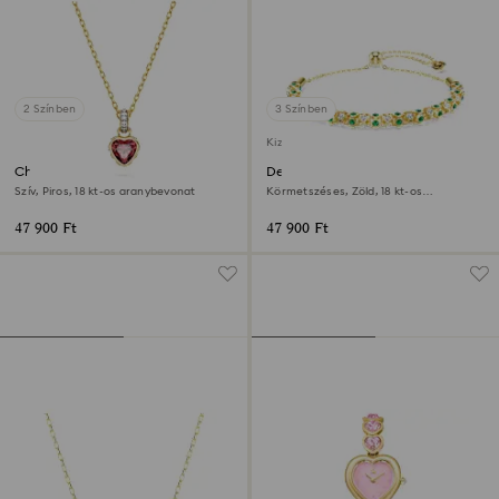
2 Színben
3 Színben
Kizárólag online elérhető
Chroma medál
Dextera karkötő
Szív, Piros, 18 kt-os aranybevonat
Körmetszéses, Zöld, 18 kt-os
aranybevonat
47 900 Ft
47 900 Ft