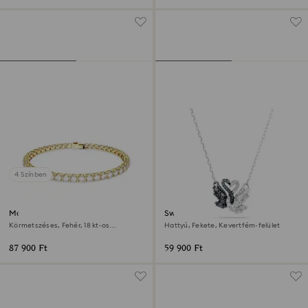
4 Színben
Matrix Tennis karkötő
Swan medál
Körmetszéses, Fehér, 18 kt-os
Hattyú, Fekete, Kevertfém-felület
aranybevonat
87 900 Ft
59 900 Ft