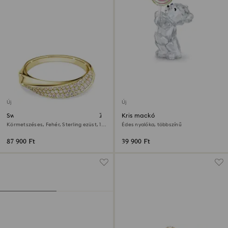
Új
Új
Swarovski Classica karikagyűrű
Kris mackó
Körmetszéses, Fehér, Sterling ezüst, 18
Édes nyalóka, többszínű
kt-os aranybevonat
87 900 Ft
39 900 Ft