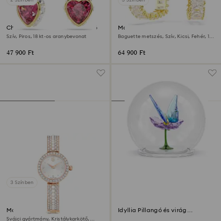
Chroma csepp alakú fülbevaló
Matrix karika fülbevaló
Szív, Piros, 18 kt-os aranybevonat
Baguette metszés, Szív, Kicsi, Fehér, 18
kt-os aranybevonat
47 900 Ft
64 900 Ft
3 Színben
Matrix pearl karpereces óra
Idyllia Pillangó és virág
üveggömbben
Svájci gyártmány, Kristálykarkötő,