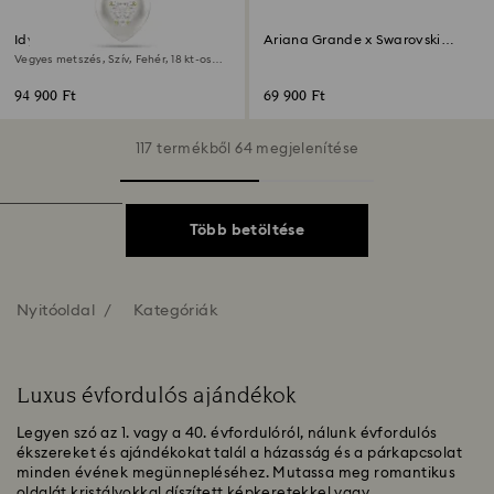
Idyllia medál
‎Ariana Grande x Swarovski
Gomba és pillangó
Vegyes metszés, Szív, Fehér, 18 kt-os
aranybevonat
94 900 Ft
69 900 Ft
117 termékből 64 megjelenítése
Több betöltése
Nyitóoldal
Kategóriák
Luxus évfordulós ajándékok
Legyen szó az 1. vagy a 40. évfordulóról, nálunk évfordulós
ékszereket és ajándékokat talál a házasság és a párkapcsolat
minden évének megünnepléséhez. Mutassa meg romantikus
oldalát kristályokkal díszített képkeretekkel vagy