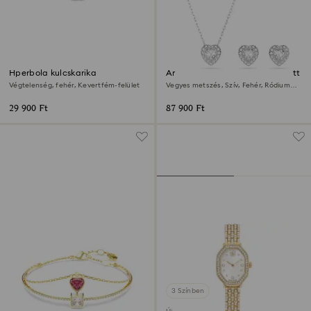
Hperbola kulcskarika
Ariana Grande x Swarovski szett
Végtelenség, fehér, Kevertfém-felület
Vegyes metszés, Szív, Fehér, Ródium
bevonattal
29 900 Ft
87 900 Ft
3 Színben