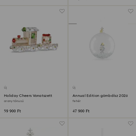
Új
Új
Holiday Cheers Vonatszett
Annual Edition gömbdísz 2026
arany tónusú
fehér
59 900 Ft
47 900 Ft