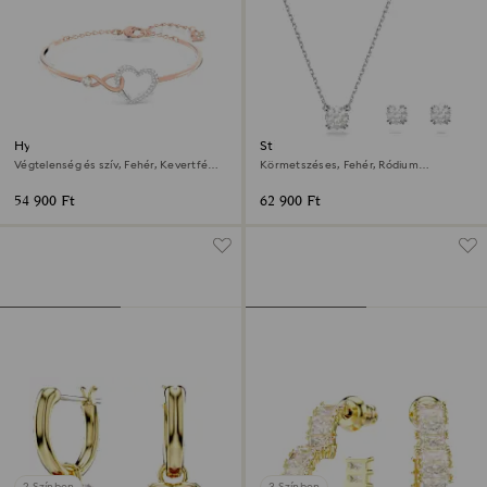
Hyperbola karperec
Stilla szett
Végtelenség és szív, Fehér, Kevertfém-
Körmetszéses, Fehér, Ródium
felület
bevonattal
54 900 Ft
62 900 Ft
2 Színben
3 Színben