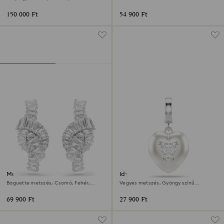
Rózsaarany árnyalatú felület
150 000 Ft
54 900 Ft
Matrix fülbevalók
Idyllia dísz
Baguette metszés, Csomó, Fehér,
Vegyes metszés, Gyöngy színű
Ródium bevonattal
bevonat, Szív, Fehér, Ródium bevonattal
69 900 Ft
27 900 Ft