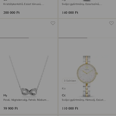
Kristálykarkötő, Ezüst tónusú,
Svájci gyártmány, Ezüstszínű,
Rozsdamentes acél
Rozsdamentes acél
200 000 Ft
140 000 Ft
3 Színben
Kizárólag online elérhető
Hyperbola medál
Cosmopolitan óra
Pavé, Végtelenség, Fehér, Ródium
Svájci gyártmány, Fémszíj, Ezüst
bevonattal
tónusú, Kevertfém-felület
39 900 Ft
110 000 Ft