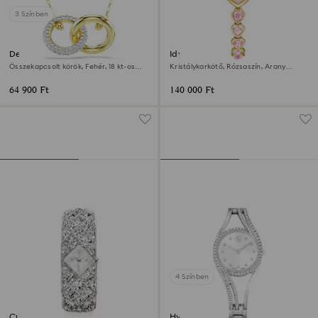
3 Színben
Dextera medál
Idyllia Heart óra
Összekapcsolt körök, Fehér, 18 kt-os
Kristálykarkötő, Rózsaszín, Arany
aranybevonat
árnyalatú felület
64 900 Ft
140 000 Ft
4 Színben
Curiosa bangle óra
Hyperbola karpereces óra