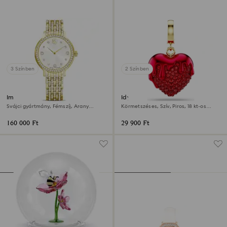
3 Színben
2 Színben
Imber óra
Idyllia charm
Svájci gyártmány, Fémszíj, Arany
Körmetszéses, Szív, Piros, 18 kt-os
árnyalatú, Arany árnyalatú felület
aranybevonat
160 000 Ft
29 900 Ft