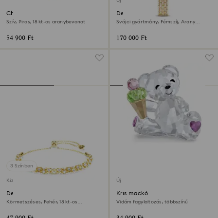
Új
Chroma karperec
Dextera octagon óra
Szív, Piros, 18 kt-os aranybevonat
Svájci gyártmány, Fémszíj, Arany
árnyalatú, Arany árnyalatú felület
54 900 Ft
170 000 Ft
3 Színben
Kizárólag online elérhető
Új
Dextera karkötő
Kris mackó
Körmetszéses, Fehér, 18 kt-os
Vidám fagylaltozás, többszínű
aranybevonat