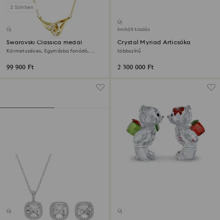
2 Színben
Új
Új
limitált kiadás
Swarovski Classica medál
Crystal Myriad Articsóka
Körmetszéses, Egymásba fonódó,
többszínű
Fehér, Sterling ezüst, 18 kt-os
aranybevonat
99 900 Ft
2 300 000 Ft
Új
Új