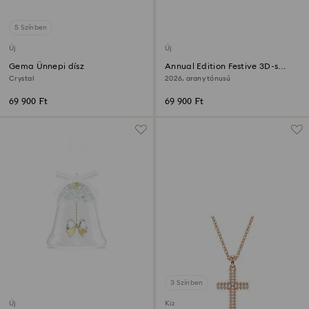
5 Színben
Új
Új
Gema Ünnepi dísz
Annual Edition Festive 3D-s
díszszett
Crystal
2026, arany tónusú
69 900 Ft
69 900 Ft
3 Színben
Új
Kizárólag online elérhető