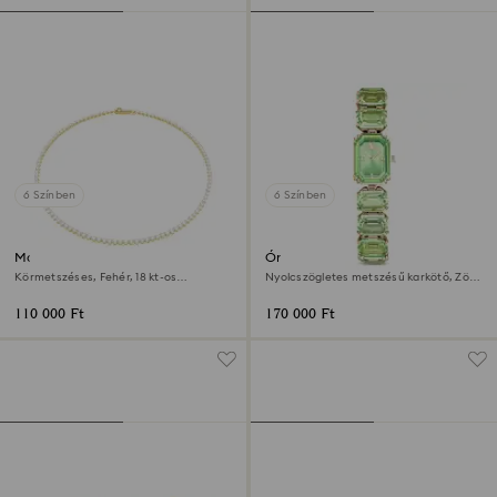
6 Színben
6 Színben
Matrix Tennis nyaklánc
Óra
Körmetszéses, Fehér, 18 kt-os
Nyolcszögletes metszésű karkötő, Zöld,
aranybevonat
Pezsgő arany árnyalatú felület
110 000 Ft
170 000 Ft