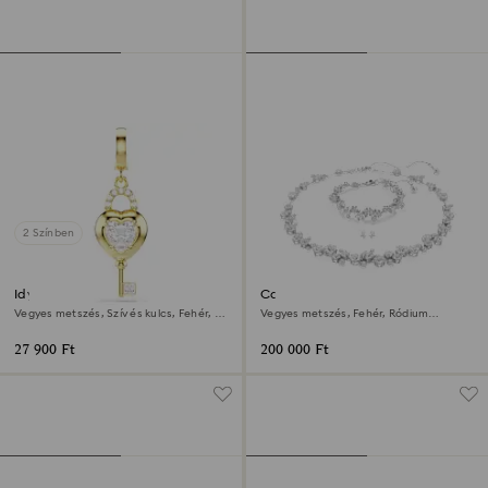
2 Színben
Idyllia charm
Constella szett
Vegyes metszés, Szív és kulcs, Fehér, 18
Vegyes metszés, Fehér, Ródium
kt-os aranybevonat
bevonattal
27 900 Ft
200 000 Ft