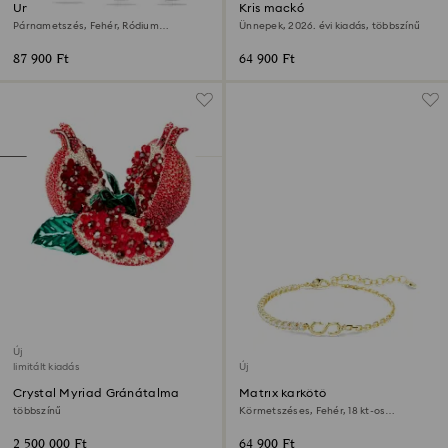
Una Angelic szett
Kris mackó
Párnametszés, Fehér, Ródium
Ünnepek, 2026. évi kiadás, többszínű
bevonattal
87 900 Ft
64 900 Ft
Új
limitált kiadás
Új
Crystal Myriad Gránátalma
Matrix karkötő
többszínű
Körmetszéses, Fehér, 18 kt-os
aranybevonat
2 500 000 Ft
64 900 Ft