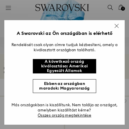
Hozzáférési-kulcs lista
0
0 - Fejléc
1 – Fő tartalom
2 - Lábléc
A Swarovski az Ön országában is elérhető
3 – Szűrés
Rendelését csak olyan címre tudjuk kézbesíteni, amely a
kiválasztott országban található.
4 - keresési találat
Évfordulós ékszerek és ajándékok
A következő ország
kiválasztása: Amerikai
Fedezze fel gyönyörű évfordulós ajándékainkat számára és szamara. Találja
Egyesült Államok
meg...
Mutasson többet
Ebben az országban
117 Találat
szűrő
Rendezési szempont
maradok: Magyarország
szűrő
Rendezési
szempont
Más országokban is kiszállítunk. Nem találja az országot,
amelyben kiszállítást kérne?
Összes ország megtekintése