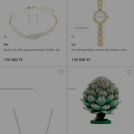
3 Színben
Új
Új
Mesmera szett
Una Angelic óra
Szett (2), Marquise metszés, Fehér, 18
Kristálykarkötő, Arany árnyalatú, Arany
kt-os aranybevonat
árnyalatú felület
150 000 Ft
150 000 Ft