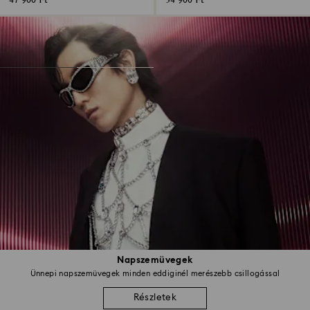
47 900 Ft
34 900 Ft
Napszemüvegek
Ünnepi napszemüvegek minden eddiginél merészebb csillogással
Részletek