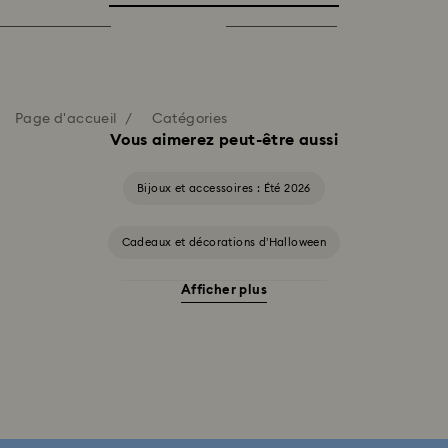
Page d'accueil
Catégories
Vous aimerez peut-être aussi
Bijoux et accessoires : Été 2026
Cadeaux et décorations d’Halloween
Afficher plus
Accessoires et figurines Cheshire Cat
Cadeaux pour les 20 ans de mariage
Collection Alice in Wonderland
Collection Chroma