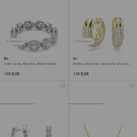
2 Couleurs
4 Couleurs
Bague Una Angelic
Anneaux d'oreilles Dextera
Taille ronde, Blanche, Métal rhodié
Petites, Blanches, Doré à l’or 18 carats
(750/1000)
159 EUR
129 EUR