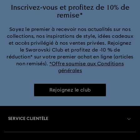
Collection Constella
Collection Curiosa
Inscrivez-vous et profitez de 10% de
remise*
Collection Dextera
Collection Dulcis
Soyez le premier à recevoir nos actualités sur nos
collections, nos inspirations de style, idées cadeaux
Collection Florere
Collection Gema
et accès privilégié à nos ventes privées. Rejoignez
le Swarovski Club et profitez de -10 % de
Collection Harmonia
Collection Holiday Cheers
réduction* sur votre premier achat en ligne (articles
non remisés).
*Offre soumise aux Conditions
générales
Collection Holiday Magic
Collection Hyperbola
Collection Idyllia
Collection Idyllia Lilia
Rejoignez le club
Collection Imber
Collection Lucent
Collection Luna
SERVICE CLIENTÈLE
Collection Matrix
Collection Matrix Tennis
Aperçu du service clientèle
Collection Matrix Vittore
Collection Mesmera