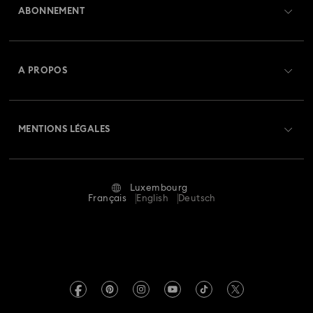
ABONNEMENT
État de la commande
Collection Millenia
Collection Numina
Créer un compte
Solde de la carte cadeau
A PROPOS
Collection Orbita
Collection Signum
Swarovski Club
Livraisons
À propos de Swarovski
Collection Stilla
Collection Swan
Collection Una
Swarovski Crystal Society (SCS)
Retours et échanges
MENTIONS LÉGALES
Emploi & Carrières
Collection Una Angelic
Collection Vienna
Statut de réparation
Conditions D’Utilisation
Alumni Community
Collection capsule Ariana Grande x Swarovski
Luxembourg
Contactez-Nous
Conditions Générales
Français
English
Deutsch
Pour les professionnels
Collection de bijoux et figurines Minions
Calculer votre taille
Politique De Confidentialité
Sitemap
Collection de figurines et accessoires Marvel
Rechercher une boutique
Mention Légale
Swarovski Created Diamonds
Réservez un rendez-vous
Collection de figurines et bijoux Black Panther
Informations sur REACH
Kristallwelten