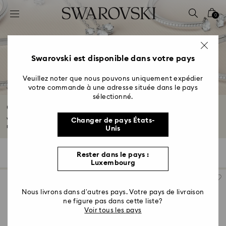
Accesskeys list
0
0 - Header
1 - Main content
2 - Footer
Swarovski est disponible dans votre pays
3 - Filter
Veuillez noter que nous pouvons uniquement expédier
votre commande à une adresse située dans le pays
4 - Search results
sélectionné.
Collection Essentials
Venez découvrir vos nouvelles pièces préférées pour tous les jours. Ces
Changer de pays États-
magnifiques...
Lire plus
Unis
18 Résultats
Filtres
Trier selon
Rester dans le pays :
Filtres
Trier
Luxembourg
selon
Nous livrons dans d’autres pays. Votre pays de livraison
ne figure pas dans cette liste?
Voir tous les pays