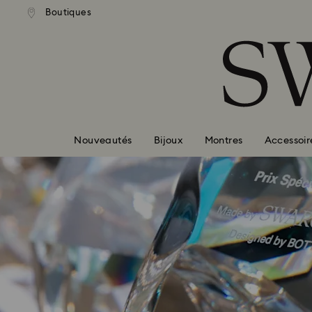
ison standard gratuite pour
Livraison standard gratuit
Boutiques
Accesskeys list
mande supérieure à 110 CHF
une commande supérieure à 
0 - Header
1 - Main content
2 - Footer
Nouveautés
Bijoux
Montres
Accessoir