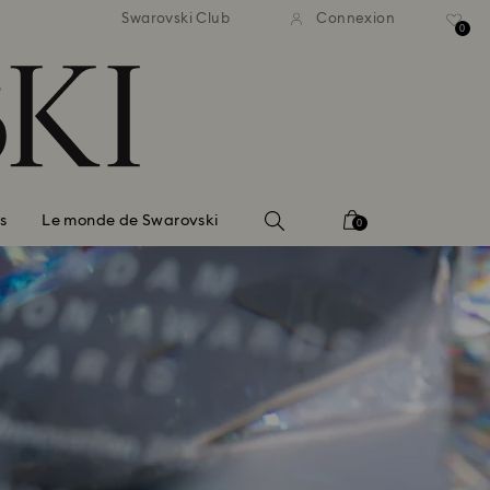
ison standard gratuite pour
Livraison standard gratuit
Swarovski Club
Connexion
mmande supérieure à 110 CHF
une commande supérieure à
0
s
Le monde de Swarovski
0