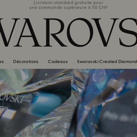
e pour
Livraison standard gratuite pour
Livra
110 CHF
une commande supérieure à 110 CHF
une co
es
Décorations
Cadeaux
Swarovski Created Diamond