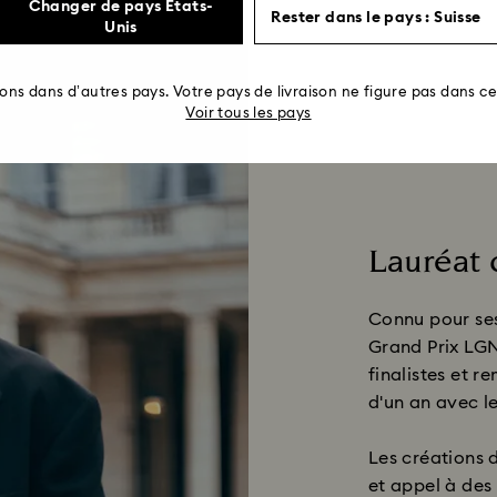
Changer de pays États-
Rester dans le pays : Suisse
Unis
rons dans d’autres pays. Votre pays de livraison ne figure pas dans cet
Voir tous les pays
Lauréat 
Connu pour ses 
Grand Prix LGN
finalistes et 
d'un an avec l
Les créations d
et appel à des 