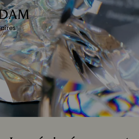
NDAM
aires