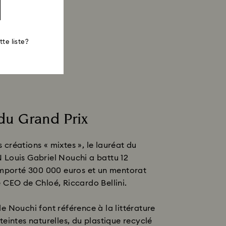
te liste?
du Grand Prix
créations « mixtes », le lauréat du
 Louis Gabriel Nouchi a battu 12
remporté 300 000 euros et un mentorat
e CEO de Chloé, Riccardo Bellini.
e Nouchi font référence à la littérature
teintes naturelles, du plastique recyclé