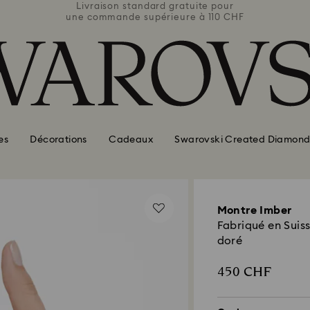
e pour
Livraison standard gratuite pour
Livra
110 CHF
une commande supérieure à 110 CHF
une co
es
Décorations
Cadeaux
Swarovski Created Diamond
Montre Imber
Fabriqué en Suiss
doré
450 CHF