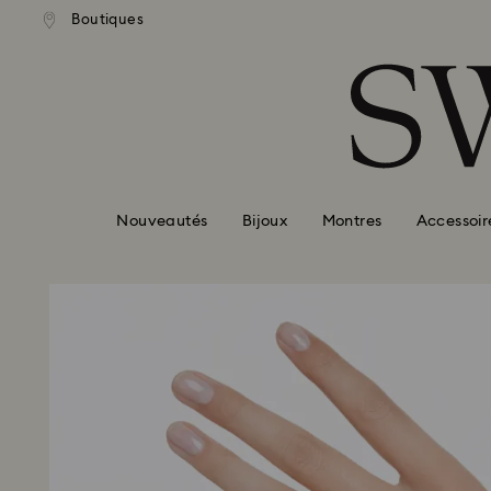
ison standard gratuite pour
Livraison standard gratuit
Boutiques
Accesskeys list
mande supérieure à 110 CHF
une commande supérieure à 
0 - Header
1 - Main content
2 - Footer
Nouveautés
Bijoux
Montres
Accessoir