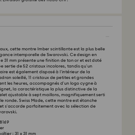
. Livraison gratuite dès 110.00 CHF.
ux, cette montre Imber scintillante est la plus belle
légance intemporelle de Swarovski. Ce design en
e 31 mm présente une finition de ton or et est doté
e sertie de 52 cristaux incolores, tandis qu’un
aire est également disposé à l’intérieur de la
dran soleillé, 11 cristaux de petites et grandes
nt les heures, accompagnés d’un logo cygne à
 - SwissPost
gnet, la caractéristique la plus distinctive de la
elet ajustable à sept maillons, magnifiquement serti
ssées du lundi au vendredi avant 17:00 HEC
ille ronde. Swiss Made, cette montre est étanche
 expédiées le même jour ouvrable
et s’accorde parfaitement avec la sélection de
 standard: 2 jours ouvrables après traitement et
warovski.
18169
 standard: CHF 8.95
er
 offerte à partir de : CHF 110
îtier : 31 x 31 mm