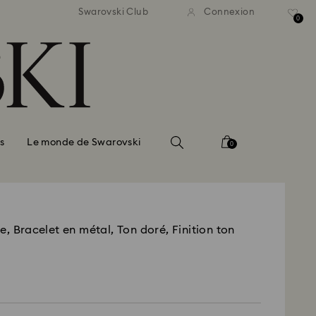
ison standard gratuite pour
Livraison standard gratuit
Swarovski Club
Connexion
mmande supérieure à 110 CHF
une commande supérieure à
0
s
Le monde de Swarovski
0
e, Bracelet en métal, Ton doré, Finition ton