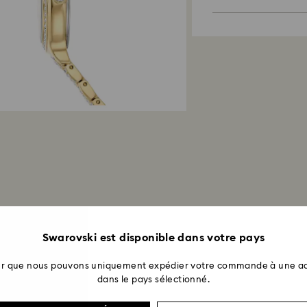
La réception du r
Nos matériaux d'e
institution financiè
préservation des r
ouvrés pour que le
mode de paiement 
processus de reto
semaines à partir 
Retours via une bo
utilisant le mode 
faut compter jusqu
correspondant soit
Swarovski est disponible dans votre pays
ter que nous pouvons uniquement expédier votre commande à une ad
dans le pays sélectionné.