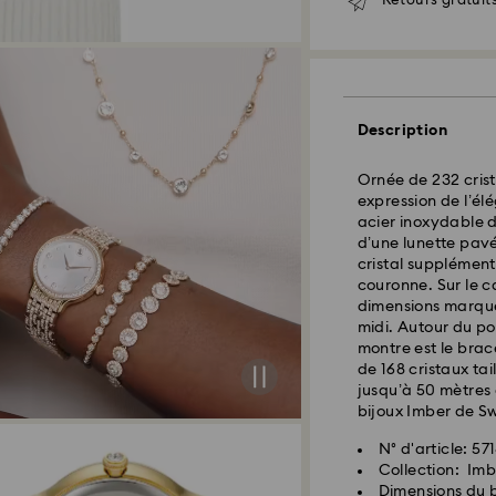
Retours gratuits
Description
Ornée de 232 crista
expression de l’é
acier inoxydable d
d’une lunette pavé
cristal supplément
couronne. Sur le ca
dimensions marque
Livraison standard
midi. Autour du poi
montre est le brac
Les commandes pa
de 168 cristaux ta
seront traitées et
jusqu’à 50 mètres 
Délai de livraison
bijoux Imber de S
expédition
N° d'article: 57
Frais de livraison
Collection: Imb
Livraison standard
Dimensions du bo