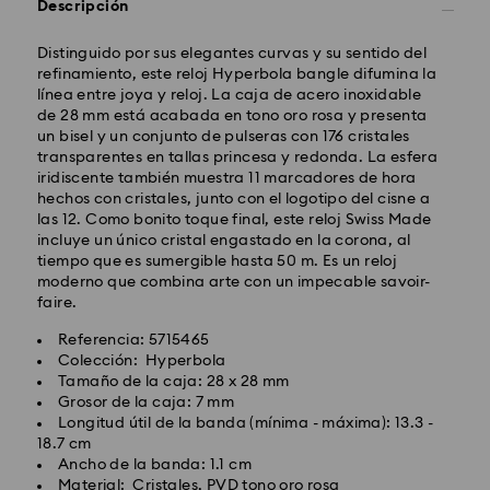
Descripción
Envío Standard - GLS
Distinguido por sus elegantes curvas y su sentido del
Los pedidos realizados de lunes a viernes antes de las
refinamiento, este reloj Hyperbola bangle difumina la
10:00h CET serán procesados y enviados el mismo día
línea entre joya y reloj. La caja de acero inoxidable
laboral.
de 28 mm está acabada en tono oro rosa y presenta
Tiempo de envío estándar: 4 días laborables después
un bisel y un conjunto de pulseras con 176 cristales
del procesamiento y envío.
(5-6 días a las Islas
transparentes en tallas princesa y redonda. La esfera
Baleares)
iridiscente también muestra 11 marcadores de hora
Coste envío estándar: EUR 6.95
hechos con cristales, junto con el logotipo del cisne a
Envío estándar gratuito por compras superiores a:
las 12. Como bonito toque final, este reloj Swiss Made
EUR 99
incluye un único cristal engastado en la corona, al
tiempo que es sumergible hasta 50 m. Es un reloj
moderno que combina arte con un impecable savoir-
Envío Exprés - FedEx
faire.
Referencia: 5715465
Los pedidos realizados de lunes a viernes antes de las
Colección: Hyperbola
14:30h CET serán procesados y enviados el mismo día
Tamaño de la caja: 28 x 28 mm
laboral.
Grosor de la caja: 7 mm
Tiempo de envío exprés: 1-2 días laborables después
Longitud útil de la banda (mínima - máxima): 13.3 -
del procesamiento y envío.
18.7 cm
Costo envío exprés : EUR 19
Ancho de la banda: 1.1 cm
Material: Cristales, PVD tono oro rosa