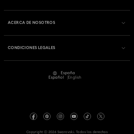
Estado del pedido
Registrarse
Saldo de la tarjeta regalo
ACERCA DE NOSOTROS
Swarovski Club
Envío
Acerca de Swarovski
Swarovski Crystal Society (SCS)
Cambios y devoluciones
CONDICIONES LEGALES
Trabaja con nosotros
Estado de la reparación
Condiciones De Uso
Alumni Community
España
Contacto
Terminos & Condiciones
Español
English
Para profesionales
Guía de tamaños
Política De Privacidad
Mapa Web
Buscador de tiendas
Pie De Imprenta
Swarovski Created Diamonds
Reserva una cita
Información sobre REACH
Kristallwelten
Copyright ⓒ 2026 Swarovski. Todos los derechos