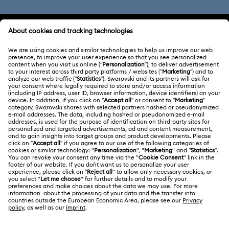
ATENCIÓN AL CLIENTE
Información general del servicio al cliente
ACERCA DE NOSOTROS
Saldo de la tarjeta regalo
Acerca de Swarovski
Estado de la reparación
CONDICIONES LEGALES
Trabaja con nosotros
Contacto
Condiciones De Uso
Alumni Community
Guía de tamaños
Otros países/regiones
Terminos & Condiciones
English
Deutsch
Español
Français
Para profesionales
Buscador de tiendas
Política De Privacidad
Mapa Web
Consentimiento De Cookies
Swarovski Created Diamonds