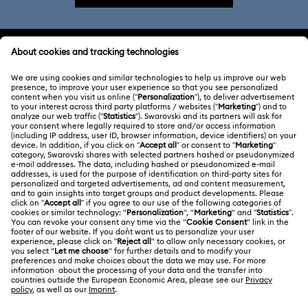
ATENCIÓN AL CLIENTE
Información general del servicio al cliente
ACERCA DE NOSOTROS
Saldo de la tarjeta regalo
Acerca de Swarovski
Estado de la reparación
CONDICIONES LEGALES
Trabaja con nosotros
Contacto
Condiciones De Uso
Alumni Community
Guía de tamaños
Otros países/regiones
Terminos & Condiciones
English
Deutsch
Español
Français
Para profesionales
Buscador de tiendas
Política De Privacidad
Mapa Web
Consentimiento De Cookies