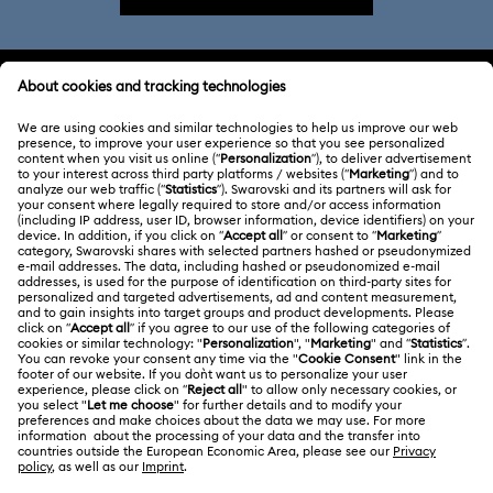
ATENCIÓN AL CLIENTE
Información general del servicio al cliente
ACERCA DE NOSOTROS
Saldo de la tarjeta regalo
Acerca de Swarovski
Estado de la reparación
CONDICIONES LEGALES
Trabaja con nosotros
Contacto
Condiciones De Uso
Alumni Community
Guía de tamaños
Otros países/regiones
Terminos & Condiciones
English
Deutsch
Español
Français
Para profesionales
Buscador de tiendas
Política De Privacidad
Mapa Web