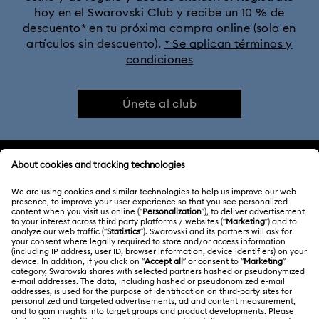
hoy en el Swarovski Club y recibe un 10 % de
descuento* en tu próxima compra online (solo en
artículos sin descuento).
* Se aplican términos y
condiciones
Únete al club
ATENCIÓN AL CLIENTE
Información general del servicio al cliente
ACERCA DE NOSOTROS
Saldo de la tarjeta regalo
Acerca de Swarovski
Estado de la reparación
CONDICIONES LEGALES
Trabaja con nosotros
Contacto