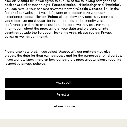
Condiciones De Uso
Alumni Community
Guía de tamaños
Otros países/regiones
Terminos & Condiciones
English
Deutsch
Español
Français
Para profesionales
Buscador de tiendas
Política De Privacidad
Mapa Web
Consentimiento De Cookies
Swarovski Created Diamonds
Pie De Imprenta
Kristallwelten
Copyright ⓒ 2026 Swarovski. Todos los derechos
Información sobre REACH
reservados.
Code of Conduct & Policies
SWAROVSKI® y el logotipo del cisne son marcas
comerciales registradas de Swarovski AG.
Declaración de consentimiento de protección de datos