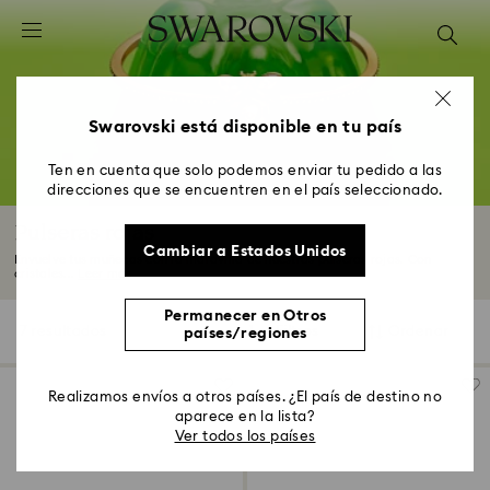
Accesskeys list
0 - Header
1 - Main content
2 - Footer
Swarovski está disponible en tu país
3 - Filter
Ten en cuenta que solo podemos enviar tu pedido a las
direcciones que se encuentren en el país seleccionado.
4 - Search results
Pulseras rojas
Cambiar a Estados Unidos
Envuelve tus muñecas con la maravilla de nuestras pulseras rojas. Con
cristales...
Leer más
Permanecer en Otros
7 resultados
Filtros
Ordenar
países/regiones
Filtros
Ordenar
Realizamos envíos a otros países. ¿El país de destino no
aparece en la lista?
Ver todos los países