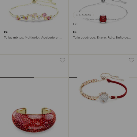
12 Colores
Exclusivo online
Pulsera Constella
Pulsera Birthstone
Tallas mixtas, Multicolor, Acabado en
Talla cuadrada, Enero, Roja, Baño de
oro de 18 quilates
rodio