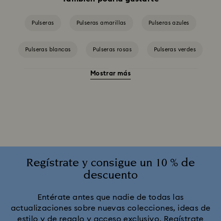
Pulseras
Pulseras amarillas
Pulseras azules
Pulseras blancas
Pulseras rosas
Pulseras verdes
Mostrar más
Brazaletes de perlas de cristal
Pulseras bañadas en oro
Pulseras con baño en tono oro rosa
Regístrate y consigue un 10 % de
descuento
Entérate antes que nadie de todas las
actualizaciones sobre nuevas colecciones, ideas de
estilo y de regalo y acceso exclusivo. Regístrate