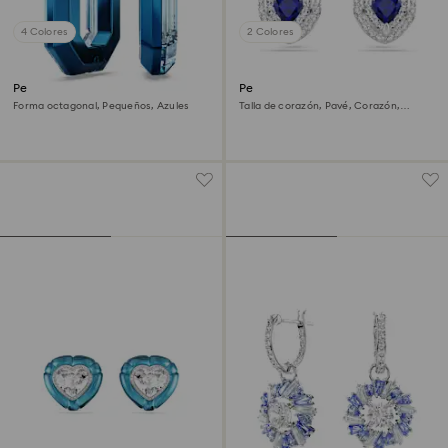
4 Colores
2 Colores
Pendientes de aro Lucent
Pendientes de botón One
Forma octagonal, Pequeños, Azules
Talla de corazón, Pavé, Corazón,
Azules, Baño de rodio