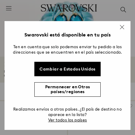
Accesskeys list
0 - Header
1 - Main content
2 - Footer
Swarovski está disponible en tu país
3 - Filter
Ten en cuenta que solo podemos enviar tu pedido a las
direcciones que se encuentren en el país seleccionado.
4 - Search results
Pendientes azules
Cambiar a Estados Unidos
Brilla con unos pendientes azules con cristales de Swarovski. Sumérgete en
nuestra...
Leer más
Permanecer en Otros
39 resultados
Filtros
Ordenar
países/regiones
Filtros
Ordenar
Realizamos envíos a otros países. ¿El país de destino no
aparece en la lista?
Ver todos los países