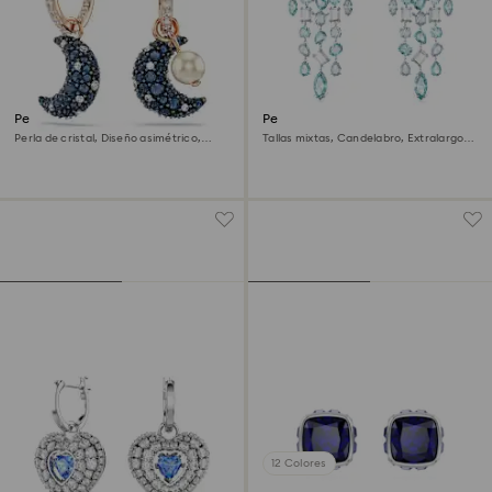
Pendientes Sublima
Pendientes de clip Gema
Perla de cristal, Diseño asimétrico,
Tallas mixtas, Candelabro, Extralargos,
Luna, Multicolores, Acabado en oro
Azules, Baño de rodio
rosa de 18 quilates
12 Colores