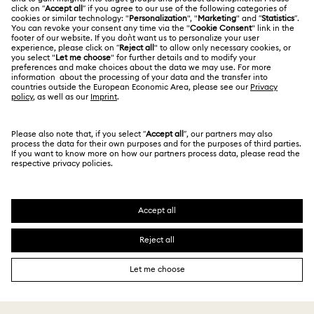
Trabaja con nosotros
Contacto
Condiciones De Uso
Alumni Community
Guía de tamaños
Otros países/regiones
Terminos & Condiciones
English
Deutsch
Español
Français
Para profesionales
Buscador de tiendas
Política De Privacidad
Mapa Web
Consentimiento De Cookies
Swarovski Created Diamonds
Pie De Imprenta
Kristallwelten
Copyright ⓒ 2026 Swarovski. Todos los derechos
Información sobre REACH
reservados.
Code of Conduct & Policies
SWAROVSKI® y el logotipo del cisne son marcas
comerciales registradas de Swarovski AG.
Declaración de consentimiento de protección de datos