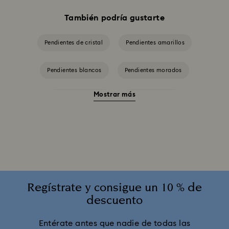
También podría gustarte
Pendientes de cristal
Pendientes amarillos
Pendientes blancos
Pendientes morados
Mostrar más
Pendientes negros
Pendientes rojos
Pendientes rosas
Pendientes verdes
Pendientes chapados en oro
Pendientes con baño en tono oro rosa
Regístrate y consigue un 10 % de
descuento
Pendientes de perlas de cristal
Entérate antes que nadie de todas las