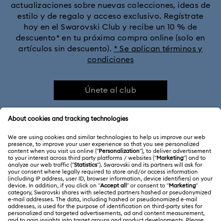
actualizaciones sobre nuevas colecciones, ideas de
estilo y de regalo y acceso exclusivo. Regístrate
hoy en el Swarovski Club y recibe un 10 % de
descuento* en tu próxima compra online (solo en
artículos sin descuento).
* Se aplican términos y
condiciones
Únete al club
ATENCIÓN AL CLIENTE
Información general del servicio al cliente
ACERCA DE NOSOTROS
Saldo de la tarjeta regalo
Acerca de Swarovski
Estado de la reparación
CONDICIONES LEGALES