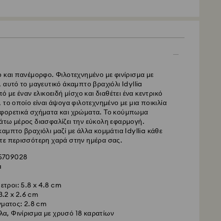
λή - GLS
υ υποβάλλονται από Δευτέρα έως Παρασκευή έως τις
εραιώνονται και θα αποστέλλονται την ίδια εργάσιμη
 και πανέμορφο. Φιλοτεχνημένο με φινίρισμα με
ς παράδοσης : 5 εργάσιμες ημέρες για την
 αυτό το μαγευτικό άκαμπτο βραχιόλι Idyllia
μετά την επεξεργασία και αποστολή (6-7 ημέρες για
ό με έναν ελικοειδή μίσχο και διαθέτει ένα κεντρικό
 το οποίο είναι άψογα φιλοτεχνημένο με μια ποικιλία
αποστολής: EUR 6,95
φορετικά σχήματα και χρώματα. Το κούμπωμα
ποστολή για παραγγελίες άνω των: EUR 99
άτω μέρος διασφαλίζει την εύκολη εφαρμογή.
αμπτο βραχιόλι μαζί με άλλα κομμάτια Idyllia κάθε
τε περισσότερη χαρά στην ημέρα σας.
 -
FedEx
 5709028
a
υ υποβάλλονται από Δευτέρα έως Παρασκευή έως τις
εραιώνονται και θα αποστέλλονται την ίδια εργάσιμη
ετροι: 5.8 x 4.8 cm
3.2 x 2.6 cm
στολής: 2 εργάσιμες ημέρες μετά την επεξεργασία
ματος: 2.8 cm
α, Φινίρισμα με χρυσό 18 καρατίων
οστολής : EUR 22