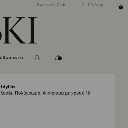
νονική αποστολή άνω των 99 EUR
Δωρεάν κανονική αποστολή άνω
Swarovski Club
Σύνδεση
0
ς Swarovski
0
Idyllia
λούδι, Πολύχρωμο, Φινίρισμα με χρυσό 18