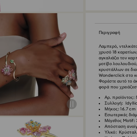
Κανονική αποστο
Οι παραγγελίες πο
Περιγραφή
10:00 CET θα διεκπ
ημέρα.
Λαμπερό, ντελικάτο
Εκτιμώμενος χρόνο
χρυσό 18 καρατίων,
ηπειρωτική Ελλάδα 
αγκαλιάζει τον καρπ
τα νησιά)
μοτίβο λουλουδιού,
Κόστος κανονικής 
κρυστάλλων σε δια
Δωρεάν κανονική α
Wonderclick στο κ
Φορέστε αυτό το άκ
φορά που χρειάζεσ
Εξπρές αποστολή
Αρ. προϊόντος:
Συλλογή: Idylli
Οι παραγγελίες πο
Μήκος: 16.7 cm
14:30 CET θα διεκπ
Εσωτερικές διάμ
ημέρα.
Μέγεθος Motif: 
Χρόνος εξπρές απο
Απόσταση ανοίγ
και την αποστολή.
Υλικό: Κρύσταλλ
Κόστος εξπρές απ