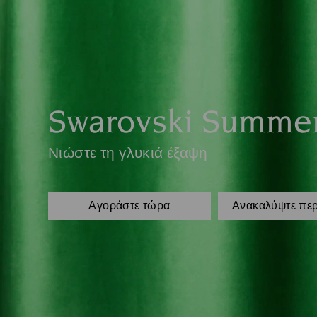
Swarovski Summe
Νιώστε τη γλυκιά έξαψη
Αγοράστε τώρα
Ανακαλύψτε πε