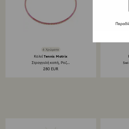
Παραδί
6 Χρώματα
Κολιέ Tennis Matrix
Στρογγυλή κοπή, Ροζ...
Swi
280 EUR