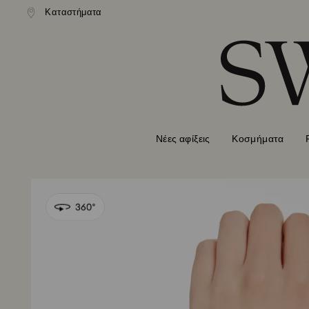
ονική αποστολή άνω των 99 EUR
Καταστήματα
Δωρεάν κανονική αποστολή άνω 
Accesskeys list
0 - Επικεφαλίδα
1 - Βασικό περιεχόμενο
2 - Υποσέλιδο
Νέες αφίξεις
Κοσμήματα