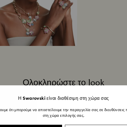
Μόλις παραλάβουμ
και θα λάβετε μια 
επιστροφής. Η κατ
συνέχεια από τις ο
ενδέχεται να χρεια
πραγματοποιηθεί 
χρησιμοποιήθηκε γ
επιστροφής προϊόν
έως και 3-4 εβδομ
Ολοκληρώστε το look
Η Swarovski είναι διαθέσιμη στη χώρα σας
ουμε ότι μπορούμε να αποστείλουμε την παραγγελία σας σε διευθύνσεις 
στη χώρα επιλογής σας.