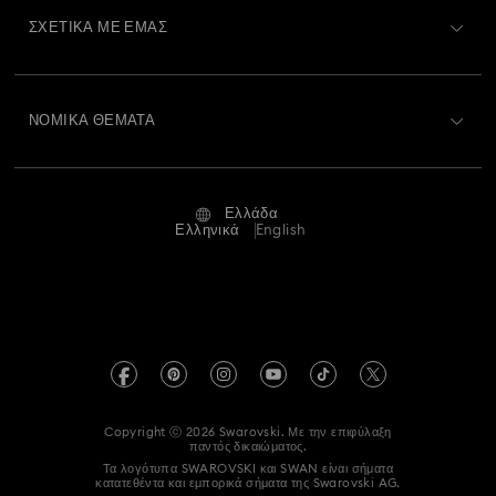
Υπόλοιπο Δωροκάρτας
ΣΧΕΤΙΚΆ ΜΕ ΕΜΆΣ
Swarovski Club
Αποστολή
Σχετικά με τη Swarovski
Swarovski Crystal Society (SCS)
Επιστροφές και Αλλαγές
ΝΟΜΙΚΆ ΘΈΜΑΤΑ
Θέσεις εργασίας και σταδιοδρομία
Κατάσταση επισκευής
Όροι Χρήσης
Alumni Community
Ελλάδα
Επικοινωνία
Όροι και προϋποθέσεις
Ελληνικά
English
Για Επαγγελματίες
Οδηγός μεγεθών
Πολιτική Απορρήτου
Χάρτης ιστότοπου
Αναζήτηση καταστημάτων
Στοιχεία έκδοσης
Swarovski Created Diamonds
Πληροφορίες για τον κανονισμό REACH
Kristallwelten
Copyright ⓒ 2026 Swarovski. Με την επιφύλαξη
Accessibility statement
παντός δικαιώματος.
Code of Conduct & Policies
Τα λογότυπα SWAROVSKI και SWAN είναι σήματα
κατατεθέντα και εμπορικά σήματα της Swarovski AG.