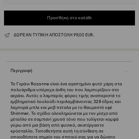
Προσθήκη στο καλάθι
ΔΩΡΕΑΝ ΤΥΠΙΚΗ ΑΠΟΣΤΟΛΗ 99,00 EUR.
Κανονική αποστολή - GLS
Οι παραγγελίες που υποβάλλονται από Δευτέρα έως
Παρασκευή έως τις 10:00 CET θα διεκπεραιώνονται και
θα αποστέλλονται την ίδια εργάσιμη ημέρα.
Περιγραφή
Εκτιμώμενος χρόνος παράδοσης : 5 εργάσιμες ημέρες
για την ηπειρωτική Ελλάδα μετά την επεξεργασία και
Το Γεράνι Rozanne είναι ένα αγαπημένο φυτό χάρη στα
αποστολή (6-7 ημέρες για τα νησιά)
πολυάριθμα υπέροχα άνθη του που λαμπυρίζουν στο
Κόστος κανονικής αποστολής: EUR 6,95
αεράκι. Αυτός ο λαμπερός φόρος τιμής αναπαριστά το
Δωρεάν κανονική αποστολή για παραγγελίες άνω των:
εμβληματικό λουλούδι περιλαμβάνοντας 328 έδρες και
EUR 99
λαμπερά μπλε και μοβ πέταλα με το θαυμαστό εφέ
Shimmer. Το σχέδιο ολοκληρώνεται με τον μίσχο από
μέταλλο σε σαμπανί χρυσό τόνο που τυλίγεται κομψά
Εξπρές αποστολή -
FedEx
γύρω από μια βάση από φυσικό, ακατέργαστο
κρύσταλλο. Τοποθετήστε αυτή τη σύνθεση σε
Οι παραγγελίες που υποβάλλονται από Δευτέρα έως
οποιοδήποτε σημείο του σπιτιού σας για να δώσετε