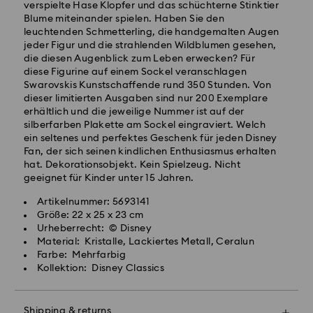
verspielte Hase Klopfer und das schüchterne Stinktier
10:00 Uhr MEZ eingehen, werden am gleichen
Blume miteinander spielen. Haben Sie den
Werktag bearbeitet und versendet.
leuchtenden Schmetterling, die handgemalten Augen
Lieferzeit bei Standardversand: 2 Werktag nach
jeder Figur und die strahlenden Wildblumen gesehen,
Bearbeitung und Versand
die diesen Augenblick zum Leben erwecken? Für
Standard Versandkosten: EUR 6.95
diese Figurine auf einem Sockel veranschlagen
Kostenloser Standardversand bei einem Einkauf über:
Swarovskis Kunstschaffende rund 350 Stunden. Von
EUR 99
dieser limitierten Ausgaben sind nur 200 Exemplare
erhältlich und die jeweilige Nummer ist auf der
silberfarben Plakette am Sockel eingraviert. Welch
Expressversand - FedEx
ein seltenes und perfektes Geschenk für jeden Disney
Swarovski Kristall ist ein empfindliches Material, das
Bestellungen, die montags bis freitags bis spätestens
Fan, der sich seinen kindlichen Enthusiasmus erhalten
besondere Achtsamkeit erfordert und gemäß den
14:30 Uhr MEZ eingehen, werden am gleichen
hat. Dekorationsobjekt. Kein Spielzeug. Nicht
folgenden Pflegehinweisen zu behandeln ist. Um Ihr
Werktag bearbeitet und versendet.
geeignet für Kinder unter 15 Jahren.
Swarovski Produkt lange schön zu halten, beachten
Lieferzeit bei Expressversand: 1 Werktag nach
Sie bitte Folgendes:
Artikelnummer: 5693141
Bearbeitung und Versand
Größe: 22 x 25 x 23 cm
Express Versandkosten: EUR 17.50
Schmuck & Uhren:
Urheberrecht: © Disney
Bewahren Sie Ihren Schmuck in der
Material: Kristalle, Lackiertes Metall, Ceralun
Originalverpackung oder einem weichen Samtbeutel
Postfächer, APO- und FPO-Adressen können nicht
Farbe: Mehrfarbig
auf, um Kratzer zu vermeiden.
beliefert werden. Bis zum Eingang der
Kollektion: Disney Classics
Gelegentliches Polieren mit einem weichen Tuch
Abschlusszahlung bleiben die Artikel Eigentum von
erhält den ursprünglichen Glanz.
Swarovski.
Bitte legen Sie Ihr Schmuckstück vor dem
Shipping & returns