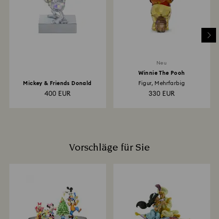
dauern und erfolgt über die Zahlungsmethode, die Sie
auch für Ihre Bestellung verwendet haben. Insgesamt
kann der Rücksende- und Erstattungsprozess bis zu
3–4 Wochen ab dem Versanddatum in Anspruch
nehmen.
Neu
Winnie The Pooh
Mickey & Friends Donald
Figur, Mehrfarbig
400 EUR
330 EUR
Vorschläge für Sie