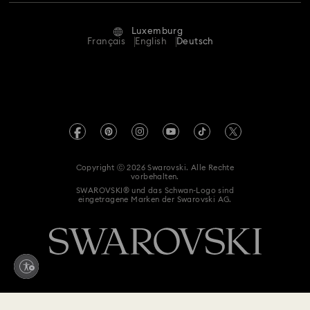
Reparaturstatus
Nutzungsbedingungen
Alumni Community
Luxemburg
Kontakt
AGB
Français
English
Deutsch
Für Geschäftskunden
Größe berechnen
Datenschutz
Sitemap
Store-Finder
Impressum
Swarovski Created Diamonds
Termin buchen
REACH-Informationen
Kristallwelten
Copyright ⓒ 2026 Swarovski. Alle Rechte
Erklärung zur Barrierefreiheit
vorbehalten.
Code of Conduct & Policies
SWAROVSKI® und das Schwan-Logo sind
eingetragene Marken der Swarovski AG.
Einwilligungserklärung zum Datenschutz
Vertrag widerrufen