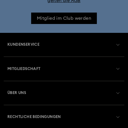
gelten die AGB
Mitglied im Club werden
KUNDENSERVICE
Übersicht zum Kundenservice
MITGLIEDSCHAFT
Auftragsstatus
Registrieren
Geschenkkarten-Guthaben
ÜBER UNS
Swarovski Club
Versand
Über Swarovski
Swarovski Crystal Society (SCS)
Retouren und Umtausch
RECHTLICHE BEDINGUNGEN
Stellen & Karriere